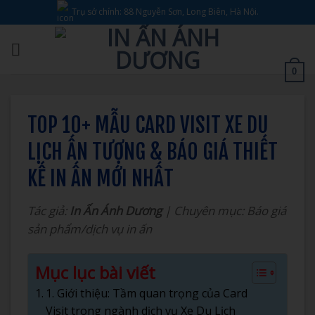
Bỏ
Trụ sở chính: 88 Nguyễn Sơn, Long Biên, Hà Nội.
qua
nội
dung
0
TOP 10+ MẪU CARD VISIT XE DU
LỊCH ẤN TƯỢNG & BÁO GIÁ THIẾT
KẾ IN ẤN MỚI NHẤT
Tác giả:
In Ấn Ánh Dương
| Chuyên mục: Báo giá
sản phẩm/dịch vụ in ấn
Mục lục bài viết
1. Giới thiệu: Tầm quan trọng của Card
Visit trong ngành dịch vụ Xe Du Lịch