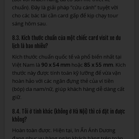
chuẩn). Đây là giải pháp “cứu cánh” tuyệt vời
cho các bác tài cần card gấp để kịp chạy tour
sáng hôm sau.
8.3. Kích thước chuẩn của một chiếc card visit xe du
lịch là bao nhiêu?
Kích thước chuẩn quốc tế và phổ biến nhất tại
Việt Nam là
90 x 54 mm
hoặc
85 x 55 mm
. Kích
thước này được tính toán kỹ lưỡng để vừa vặn
hoàn hảo với các ngăn đựng thẻ của ví tiền
(bóp) da nam/nữ, giúp khách hàng dễ dàng cất
giữ.
8.4. Tôi ở tỉnh khác (không ở Hà Nội) thì có đặt in được
không?
Hoàn toàn được. Hiện tại, In Ấn Ánh Dương
đang phục vụ hàng ngàn khách hàng trên toàn