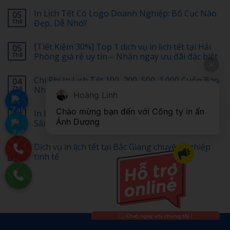
In Lịch Tết Có Logo Doanh Nghiệp: Bố Cục Nào
05
Th8
Đẹp, Dễ Nhớ?
Không
có
[Tiết Kiệm 30%] Top 1 dịch vụ in lịch tết tại Hải
05
bình
luận
Th8
Phòng giá rẻ uy tín – Nhận ngay ưu đãi đặc biệt
ở
In
Không
Lịch
có
Chi Phí In Lịch Tết 100, 200, 500, 1.000 Cuốn Bao
04
Tết
bình
Có
luận
Th8
Nhiêu?
Hoàng Linh
Logo
ở
Doanh
[Tiết
Không
Nghiệp:
Kiệm
có
Chào mừng bạn đến với Công ty in ấn 
In Lịch Tết Hưng Yên: Tôn Vinh Văn Hóa và Di
04
Bố
30%]
bình
Ánh Dương
Cục
Top
luận
Th8
Sản Địa Phương
Nào
1
ở
Đẹp,
dịch
Chi
Không
Dễ
vụ
Phí
có
Dịch vụ in lịch tết tại Bắc Giang chuyên nghiệp
03
Nhớ?
in
In
bình
lịch
Lịch
luận
Th8
tinh tế
tết
Tết
ở
tại
100,
In
Không
Hải
200,
Lịch
có
Phòng
500,
Tết
bình
giá
1.000
Hưng
luận
rẻ
Cuốn
Yên:
ở
uy
Bao
Tôn
Dịch
tín
Nhiêu?
Vinh
vụ
–
Văn
in
Nhận
Hóa
lịch
ngay
và
tết