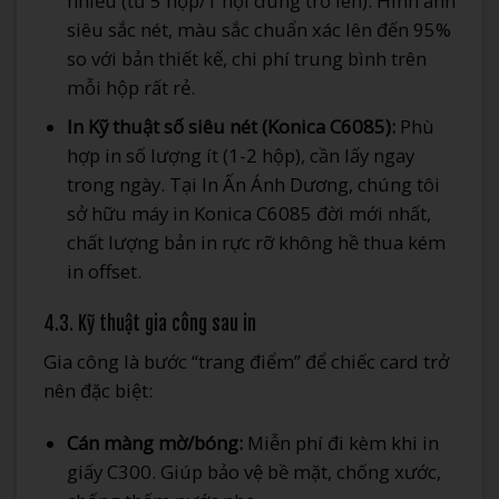
nhiều (từ 5 hộp/1 nội dung trở lên). Hình ảnh
siêu sắc nét, màu sắc chuẩn xác lên đến 95%
so với bản thiết kế, chi phí trung bình trên
mỗi hộp rất rẻ.
In Kỹ thuật số siêu nét (Konica C6085):
Phù
hợp in số lượng ít (1-2 hộp), cần lấy ngay
trong ngày. Tại In Ấn Ánh Dương, chúng tôi
sở hữu máy in Konica C6085 đời mới nhất,
chất lượng bản in rực rỡ không hề thua kém
in offset.
4.3. Kỹ thuật gia công sau in
Gia công là bước “trang điểm” để chiếc card trở
nên đặc biệt:
Cán màng mờ/bóng:
Miễn phí đi kèm khi in
giấy C300. Giúp bảo vệ bề mặt, chống xước,