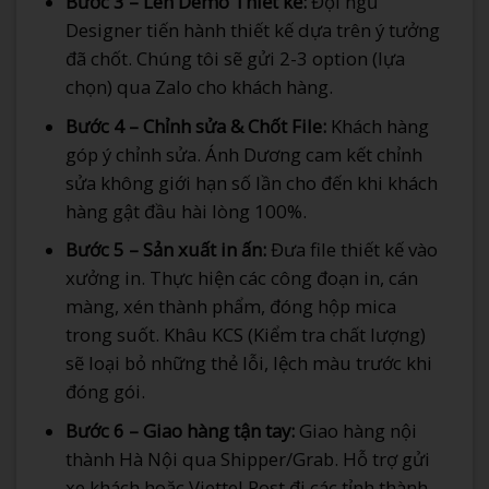
Bước 3 – Lên Demo Thiết kế:
Đội ngũ
Designer tiến hành thiết kế dựa trên ý tưởng
đã chốt. Chúng tôi sẽ gửi 2-3 option (lựa
chọn) qua Zalo cho khách hàng.
Bước 4 – Chỉnh sửa & Chốt File:
Khách hàng
góp ý chỉnh sửa. Ánh Dương cam kết chỉnh
sửa không giới hạn số lần cho đến khi khách
hàng gật đầu hài lòng 100%.
Bước 5 – Sản xuất in ấn:
Đưa file thiết kế vào
xưởng in. Thực hiện các công đoạn in, cán
màng, xén thành phẩm, đóng hộp mica
trong suốt. Khâu KCS (Kiểm tra chất lượng)
sẽ loại bỏ những thẻ lỗi, lệch màu trước khi
đóng gói.
Bước 6 – Giao hàng tận tay:
Giao hàng nội
thành Hà Nội qua Shipper/Grab. Hỗ trợ gửi
xe khách hoặc Viettel Post đi các tỉnh thành