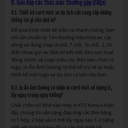
8. Giải đáp các thắc mắc thường gặp (FAQs)
8.1. Thiết kế card visit xe du lịch cần cung cấp những
thông tin gì cho nhà in?
Để quá trình thiết kế diễn ra nhanh chóng, bạn
chỉ cần chuẩn bị: Tên thương hiệu/nhà xe, các
dòng xe đang chạy (4 chỗ, 7 chỗ, 16 chỗ…), Số
điện thoại gọi xe, Địa chỉ bến bãi, Khu vực hoạt
động chính, và Logo (nếu có). Nếu bạn chưa có
logo, In Ấn Ánh Dương có thể hỗ trợ vẽ lại hoặc
thiết kế một logo xe du lịch cơ bản cho bạn.
8.2. In Ấn Ánh Dương có nhận in card visit số lượng ít,
lấy ngay trong ngày không?
Chắc chắn có! Nhờ dàn máy in KTS Konica hiện
đại, chúng tôi sẵn sàng đáp ứng các đơn hàng
in 1 hộp, 2 hộp và có thể lấy ngay sau 1-2 tiếng
(đối với khách hàng đã có sẵn file thiết kế