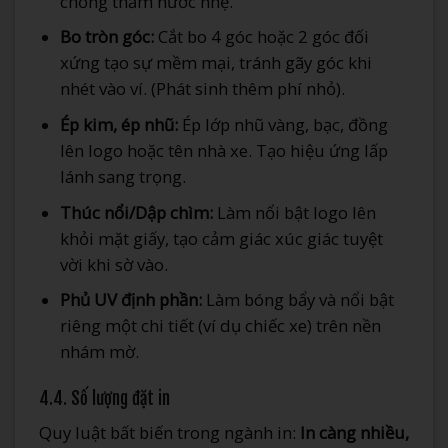
chống thấm nước nhẹ.
Bo tròn góc:
Cắt bo 4 góc hoặc 2 góc đối
xứng tạo sự mềm mại, tránh gãy góc khi
nhét vào ví. (Phát sinh thêm phí nhỏ).
Ép kim, ép nhũ:
Ép lớp nhũ vàng, bạc, đồng
lên logo hoặc tên nhà xe. Tạo hiệu ứng lấp
lánh sang trọng.
Thúc nổi/Dập chìm:
Làm nổi bật logo lên
khỏi mặt giấy, tạo cảm giác xúc giác tuyệt
vời khi sờ vào.
Phủ UV định phần:
Làm bóng bẩy và nổi bật
riêng một chi tiết (ví dụ chiếc xe) trên nền
nhám mờ.
4.4. Số lượng đặt in
Quy luật bất biến trong ngành in:
In càng nhiều,