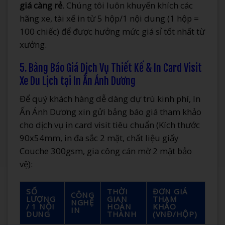
giá càng rẻ
. Chúng tôi luôn khuyến khích các
hãng xe, tài xế in từ 5 hộp/1 nội dung (1 hộp =
100 chiếc) để được hưởng mức giá sỉ tốt nhất từ
xưởng.
5. Bảng Báo Giá Dịch Vụ Thiết Kế & In Card Visit
Xe Du Lịch tại In Ấn Ánh Dương
Để quý khách hàng dễ dàng dự trù kinh phí, In
Ấn Ánh Dương xin gửi bảng báo giá tham khảo
cho dịch vụ in card visit tiêu chuẩn (Kích thước
90x54mm, in đa sắc 2 mặt, chất liệu giấy
Couche 300gsm, gia công cán mờ 2 mặt bảo
vệ):
SỐ
THỜI
ĐƠN GIÁ
CÔNG
LƯỢNG
GIAN
THAM
NGHỆ
/ 1 NỘI
HOÀN
KHẢO
IN
DUNG
THÀNH
(VNĐ/HỘP)