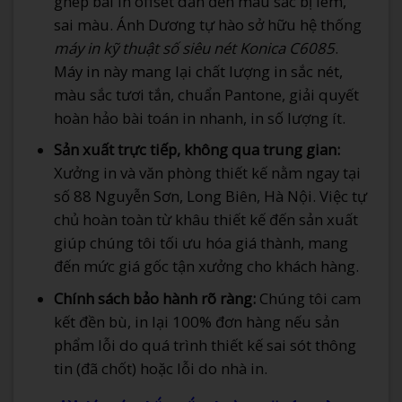
ghép bài in offset dẫn đến màu sắc bị lem,
sai màu. Ánh Dương tự hào sở hữu hệ thống
máy in kỹ thuật số siêu nét Konica C6085
.
Máy in này mang lại chất lượng in sắc nét,
màu sắc tươi tắn, chuẩn Pantone, giải quyết
hoàn hảo bài toán in nhanh, in số lượng ít.
Sản xuất trực tiếp, không qua trung gian:
Xưởng in và văn phòng thiết kế nằm ngay tại
số 88 Nguyễn Sơn, Long Biên, Hà Nội. Việc tự
chủ hoàn toàn từ khâu thiết kế đến sản xuất
giúp chúng tôi tối ưu hóa giá thành, mang
đến mức giá gốc tận xưởng cho khách hàng.
Chính sách bảo hành rõ ràng:
Chúng tôi cam
kết đền bù, in lại 100% đơn hàng nếu sản
phẩm lỗi do quá trình thiết kế sai sót thông
tin (đã chốt) hoặc lỗi do nhà in.