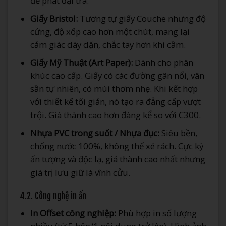
để phát đại trà.
Giấy Bristol:
Tương tự giấy Couche nhưng độ
cứng, độ xốp cao hơn một chút, mang lại
cảm giác dày dặn, chắc tay hơn khi cầm.
Giấy Mỹ Thuật (Art Paper):
Dành cho phân
khúc cao cấp. Giấy có các đường gân nổi, vân
sần tự nhiên, có mùi thơm nhẹ. Khi kết hợp
với thiết kế tối giản, nó tạo ra đẳng cấp vượt
trội. Giá thành cao hơn đáng kể so với C300.
Nhựa PVC trong suốt / Nhựa đục:
Siêu bền,
chống nước 100%, không thể xé rách. Cực kỳ
ấn tượng và độc lạ, giá thành cao nhất nhưng
giá trị lưu giữ là vĩnh cửu.
4.2. Công nghệ in ấn
In Offset công nghiệp:
Phù hợp in số lượng