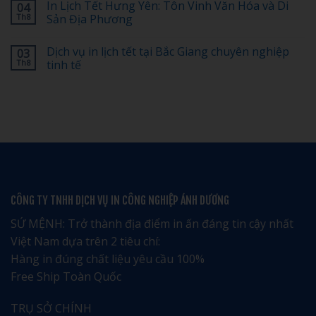
In Lịch Tết Hưng Yên: Tôn Vinh Văn Hóa và Di
04
Bố
30%]
bình
Cục
Top
luận
Th8
Sản Địa Phương
Nào
1
ở
Đẹp,
dịch
Chi
Không
Dễ
vụ
Phí
có
Dịch vụ in lịch tết tại Bắc Giang chuyên nghiệp
03
Nhớ?
in
In
bình
lịch
Lịch
luận
Th8
tinh tế
tết
Tết
ở
tại
100,
In
Không
Hải
200,
Lịch
có
Phòng
500,
Tết
bình
giá
1.000
Hưng
luận
rẻ
Cuốn
Yên:
ở
uy
Bao
Tôn
Dịch
tín
Nhiêu?
Vinh
vụ
–
Văn
in
Nhận
Hóa
lịch
ngay
và
tết
ưu
Di
tại
đãi
Sản
Bắc
đặc
Địa
Giang
CÔNG TY TNHH DỊCH VỤ IN CÔNG NGHIỆP ÁNH DƯƠNG
biệt
Phương
chuyên
nghiệp
tinh
SỨ MỆNH: Trở thành địa điểm in ấn đáng tin cậy nhất
tế
Việt Nam dựa trên 2 tiêu chí:
Hàng in đúng chất liệu yêu cầu 100%
Free Ship Toàn Quốc
TRỤ SỞ CHÍNH