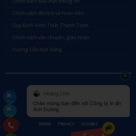
Chính sách bảo mật thông tin
Chính sách đổi/trả và hoàn tiền
Quy Định Hình Thức Thanh Toán
Chính sách vận chuyển, giao nhận
Hướng Dẫn Đặt Hàng
Hoàng Linh
©
Chào mừng bạn đến với Công ty in ấn 
2026 UX Themes
Ánh Dương
TERMS
PRIVACY
COOKIES