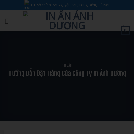
Bỏ
Trụ sở chính: 88 Nguyễn Sơn, Long Biên, Hà Nội.
qua
nội
dung
0
TƯ VẤN
Hướng Dẫn Đặt Hàng Của Công Ty In Ánh Dương