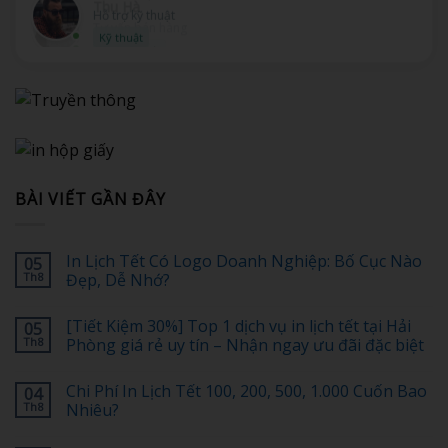
Hỗ trợ kỹ thuật
Kỹ thuật
BÀI VIẾT GẦN ĐÂY
In Lịch Tết Có Logo Doanh Nghiệp: Bố Cục Nào
05
Th8
Đẹp, Dễ Nhớ?
Không
có
[Tiết Kiệm 30%] Top 1 dịch vụ in lịch tết tại Hải
05
bình
luận
Th8
Phòng giá rẻ uy tín – Nhận ngay ưu đãi đặc biệt
ở
In
Không
Lịch
có
Chi Phí In Lịch Tết 100, 200, 500, 1.000 Cuốn Bao
04
Tết
bình
Có
luận
Th8
Nhiêu?
Logo
ở
Doanh
[Tiết
Không
Nghiệp:
Kiệm
có