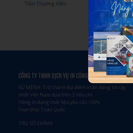
Tầm Thương Hiệu
CÔNG TY TNHH DỊCH VỤ IN CÔNG NGHIỆP ÁNH DƯƠNG
SỨ MỆNH: Trở thành địa điểm in ấn đáng tin cậy
nhất Việt Nam dựa trên 2 tiêu chí:
Hàng in đúng chất liệu yêu cầu 100%
Free Ship Toàn Quốc
TRỤ SỞ CHÍNH