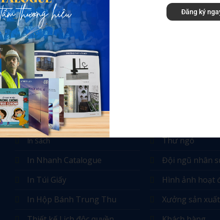
Thiết kế và In hồ sơ năng lực công ty bất động
Đăng ký nga
sản ấn tượng
Các Dịch Vụ
Về chúng tôi
Thư ngỏ
In Sách
In Nhanh Catalogue
Đội ngũ nhân s
In Túi Giấy
Hình ảnh hoạt
In Hộp Bánh Trung Thu
Xưởng sản xuất
Thiết kế Lịch độc quyền
Khách hàng