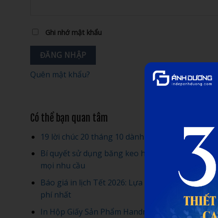
Ghi nhớ mật khẩu
ĐĂNG NHẬP
Quên mật khẩu?
Có thể bạn quan tâm
19 lời chúc 20 tháng 10 dành cho em gái
Bí quyết sử dụng băng keo hai mặt hiệu quả cho
mọi nhu cầu
Báo giá in lịch Tết 2026: Lựa chọn tiết kiệm chi
phí nhất
In Hộp Giấy Sản Phẩm Handmade Độc Đáo Nâng