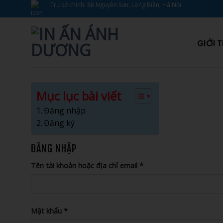
Bỏ
Trụ sở chính: 88 Nguyễn Sơn, Long Biên, Hà Nội.
qua
nội
dung
GIỚI 
Mục lục bài viết
Đăng nhập
Đăng ký
ĐĂNG NHẬP
Bắt
Tên tài khoản hoặc địa chỉ email
*
buộc
Bắt
Mật khẩu
*
buộc