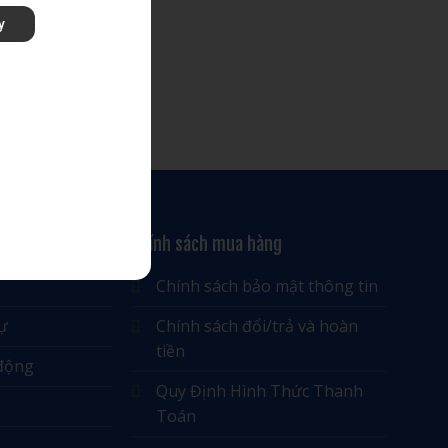
y
Chính sách mua hàng
Chính sách bảo mật thông tin
ự
Chính sách đổi/trả và hoàn
tiền
 động
Quy Định Hình Thức Thanh
Toán