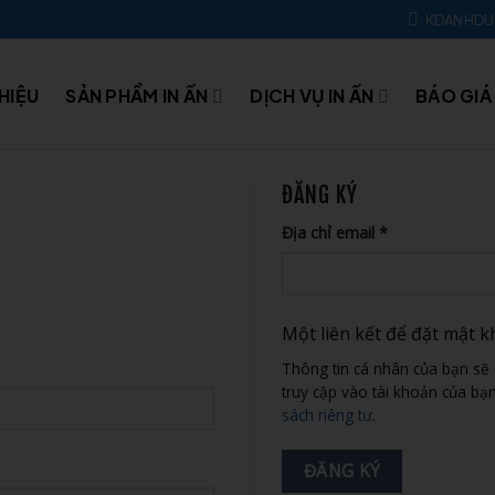
KDANHD
THIỆU
SẢN PHẨM IN ẤN
DỊCH VỤ IN ẤN
BÁO GIÁ
ĐĂNG KÝ
Bắt
Địa chỉ email
*
buộc
Một liên kết để đặt mật k
Thông tin cá nhân của bạn sẽ 
truy cập vào tài khoản của bạ
sách riêng tư
.
ĐĂNG KÝ