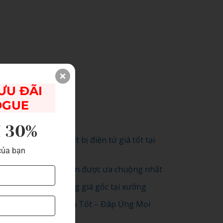
U ĐÃI 

OGUE
I 30%
 vụ in hộp đựng thiết bị điện tử giá tốt tại
của bạn
 Dương 2026
 mẫu sổ tay nhân viên được ưa chuộng nhất
xuất vỏ hộp quà tặng giá gốc tại xưởng
 Xuất Hộp Carton Giá Tốt – Đáp Ứng Mọi
 Cầu Đóng Gói 2025