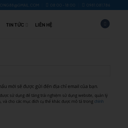
UONG88@GMAIL.COM
08:00 - 18:00
0981.081.786
TIN TỨC
LIÊN HỆ
hẩu mới sẽ được gửi đến địa chỉ email của bạn.
được sử dụng để tăng trải nghiệm sử dụng website, quản lý
n, và cho các mục đích cụ thể khác được mô tả trong
chính