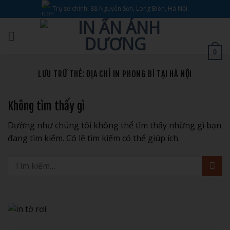
Bỏ
Trụ sở chính: 88 Nguyễn Sơn, Long Biên, Hà Nội.
qua
nội
dung
0
LƯU TRỮ THẺ:
ĐỊA CHỈ IN PHONG BÌ TẠI HÀ NỘI
Không tìm thấy gì
Dường như chúng tôi không thể tìm thấy những gì bạn
đang tìm kiếm. Có lẽ tìm kiếm có thể giúp ích.