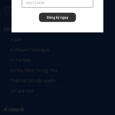
Đăng ký ngay
Các Dịch Vụ
In Sách
In Nhanh Catalogue
In Túi Giấy
In Hộp Bánh Trung Thu
Thiết kế Lịch độc quyền
In Card Visit
Về chúng tôi