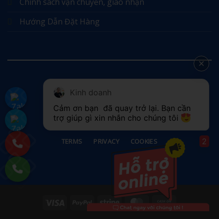
Chính sách vận chuyển, giao nhận
Hướng Dẫn Đặt Hàng
Kinh doanh
©
Cảm ơn bạn 
 đã quay trở lại. Bạn cần 
2026 UX Themes
trợ giúp gì xin nhắn cho chúng tôi 
2
TERMS
PRIVACY
COOKIES
Visa
PayPal
Stripe
MasterCard
Cash
On