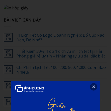
BÀI VIẾT GẦN ĐÂY
In Lịch Tết Có Logo Doanh Nghiệp: Bố Cục Nào
05
Th8
Đẹp, Dễ Nhớ?
Không
có
[Tiết Kiệm 30%] Top 1 dịch vụ in lịch tết tại Hải
05
bình
luận
Th8
Phòng giá rẻ uy tín – Nhận ngay ưu đãi đặc biệt
ở
In
Không
Lịch
có
Chi Phí In Lịch Tết 100, 200, 500, 1.000 Cuốn Bao
04
Tết
bình
Có
luận
Th8
Nhiêu?
Logo
ở
Doanh
[Tiết
Không
Nghiệp:
Kiệm
có
In Lịch Tết Hưng Yên: Tôn Vinh Văn Hóa và Di
04
Bố
30%]
bình
Cục
Top
luận
Th8
Sản Địa Phương
Nào
1
ở
Đẹp,
dịch
Chi
Không
Dễ
vụ
Phí
có
Dịch vụ in lịch tết tại Bắc Giang chuyên nghiệp
03
Nhớ?
in
In
bình
lịch
Lịch
luận
Th8
tinh tế
tết
Tết
ở
tại
100,
In
Không