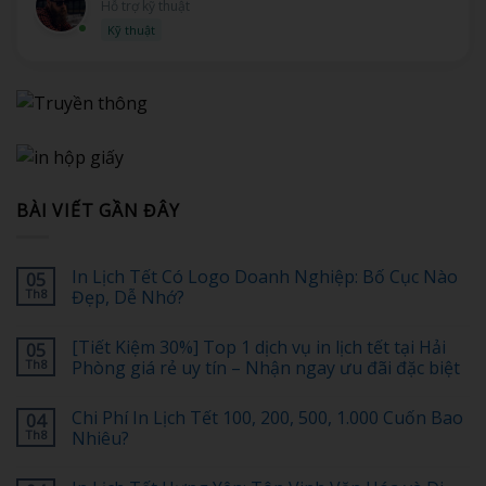
Hỗ trợ kỹ thuật
Kỹ thuật
BÀI VIẾT GẦN ĐÂY
In Lịch Tết Có Logo Doanh Nghiệp: Bố Cục Nào
05
Th8
Đẹp, Dễ Nhớ?
Không
có
[Tiết Kiệm 30%] Top 1 dịch vụ in lịch tết tại Hải
05
bình
luận
Th8
Phòng giá rẻ uy tín – Nhận ngay ưu đãi đặc biệt
ở
In
Không
Lịch
có
Chi Phí In Lịch Tết 100, 200, 500, 1.000 Cuốn Bao
04
Tết
bình
Có
luận
Th8
Nhiêu?
Logo
ở
Doanh
[Tiết
Không
Nghiệp:
Kiệm
có