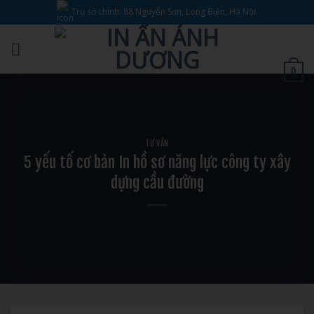
Bỏ
Trụ sở chính: 88 Nguyễn Sơn, Long Biên, Hà Nội.
qua
nội
dung
0
TƯ VẤN
5 yếu tố cơ bản In hồ sơ năng lực công ty xây
dựng cầu đường