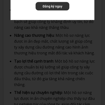
cầu đường.
Đăng ký ngay
Khẳng định uy tín và độ tin cậy
: Một bộ hồ sơ
năng lực chỉn chu, đầy đủ thông tin và minh
bạch sẽ giúp công ty khẳng định uy tín, từ đó
nâng cao khả năng thắng thầu.
Nâng cao thương hiệu
: Một hồ sơ năng lực
được in ấn đẹp mắt, chất lượng sẽ giúp công
ty xây dựng cầu đường nâng cao hình ảnh
thương hiệu trong mắt đối tác và khách hàng.
Tạo lợi thế cạnh tranh
: Một bộ hồ sơ năng lực
được chuẩn bị kỹ lưỡng sẽ giúp công ty xây
dựng cầu đường có lợi thế lớn trong các cuộc
đấu thầu, từ đó gia tăng khả năng chiến
thắng.
Thể hiện sự chuyên nghiệp
: Một hồ sơ năng
lực được in ấn chuyên nghiệp cho thấy sự đầu
tư nghiêm túc của công ty, giúp đối tác cảm