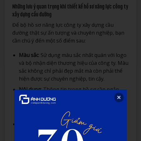
Những lưu ý quan trọng khi thiết kế hồ sơ năng lực công ty
xây dựng cầu đường
Để bộ hồ sơ năng lực công ty xây dựng cầu
đường thật sự ấn tượng và chuyên nghiệp, bạn
cần chú ý đến một số điểm sau:
Màu sắc
: Sử dụng màu sắc nhất quán với logo
và bộ nhận diện thương hiệu của công ty. Màu
sắc không chỉ phải đẹp mắt mà còn phải thể
hiện được sự chuyên nghiệp, tin cậy.
Nội dung
: Thông tin trong hồ sơ cần ngắn
gọn, súc tích nhưng đầy đủ ý nghĩa. Cần nhấn
mạnh vào những dự án tiêu biểu, những thế
mạnh và năng lực cốt lõi của công ty.
Hình ảnh
: Sử dụng hình ảnh thực tế từ các dự
án đã thực hiện để tạo độ tin cậy. Hình ảnh
nên sắc nét, bố cục hợp lý và thể hiện được