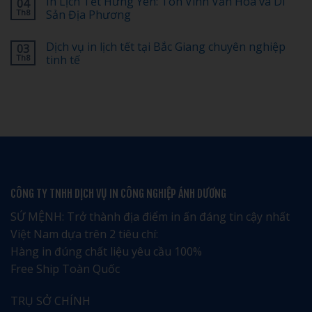
In Lịch Tết Hưng Yên: Tôn Vinh Văn Hóa và Di
04
Bố
30%]
bình
Cục
Top
luận
Th8
Sản Địa Phương
Nào
1
ở
Đẹp,
dịch
Chi
Không
Dễ
vụ
Phí
có
Dịch vụ in lịch tết tại Bắc Giang chuyên nghiệp
03
Nhớ?
in
In
bình
lịch
Lịch
luận
Th8
tinh tế
tết
Tết
ở
tại
100,
In
Không
Hải
200,
Lịch
có
Phòng
500,
Tết
bình
giá
1.000
Hưng
luận
rẻ
Cuốn
Yên:
ở
uy
Bao
Tôn
Dịch
tín
Nhiêu?
Vinh
vụ
–
Văn
in
Nhận
Hóa
lịch
ngay
và
tết
ưu
Di
tại
đãi
Sản
Bắc
đặc
Địa
Giang
CÔNG TY TNHH DỊCH VỤ IN CÔNG NGHIỆP ÁNH DƯƠNG
biệt
Phương
chuyên
nghiệp
tinh
SỨ MỆNH: Trở thành địa điểm in ấn đáng tin cậy nhất
tế
Việt Nam dựa trên 2 tiêu chí:
Hàng in đúng chất liệu yêu cầu 100%
Free Ship Toàn Quốc
TRỤ SỞ CHÍNH