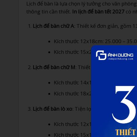
Lịch để bàn là lựa chọn lý tưởng cho văn phòn
thông tin cần thiết.
In lịch để bàn tết 2027
có n
Lịch để bàn chữ A
: Thiết kế đơn giản, gồm 13
Kích thước 12x18cm: 25.000 – 35.
Kích thước 15x21cm: 30.000 – 40.
Lịch để bàn chữ M
: Thiết kế hiện đại, có th
Kích thước 14x16cm: 28.000 – 38.
Kích thước 18x20cm: 35.000 – 45.
Lịch để bàn lò xo
: Tiện lợi khi lật xem các t
Kích thước 12x15cm: 22.000 – 32.
Kích thước 15x18cm: 28.000 – 38.