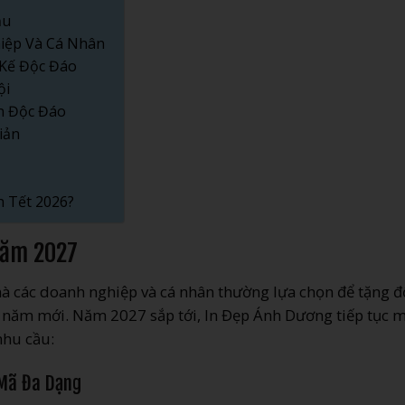
cầu
hiệp Và Cá Nhân
 Kế Độc Đáo
ội
In Độc Đáo
iản
h Tết 2026?
 Năm 2027
mà các doanh nghiệp và cá nhân thường lựa chọn để tặng đ
u năm mới. Năm 2027 sắp tới, In Đẹp Ánh Dương tiếp tục 
nhu cầu:
 Mã Đa Dạng