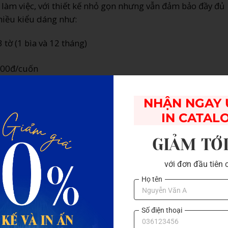
g làm việc, với thiết kế nhỏ gọn nhưng vẫn đảm bảo đầy đủ
hiều kiểu dáng như:
 tờ (1 bìa và 12 tháng)
000đ/cuốn
000đ/cuốn
NHẬN NGAY Ư
ể xem được cả tháng
IN CATAL
000đ/cuốn
GIẢM TỚ
000đ/cuốn
với đơn đầu tiên 
háng
Họ tên
000đ/cuốn
Số điện thoại
000đ/cuốn