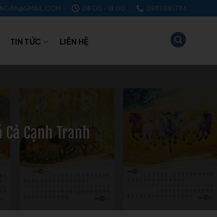
NG88@GMAIL.COM
08:00 - 18:00
0981.081.786
TIN TỨC
LIÊN HỆ
á Cả Cạnh Tranh