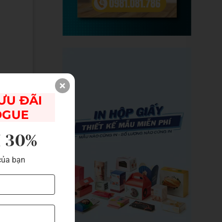
U ĐÃI 

OGUE
I 30%
của bạn