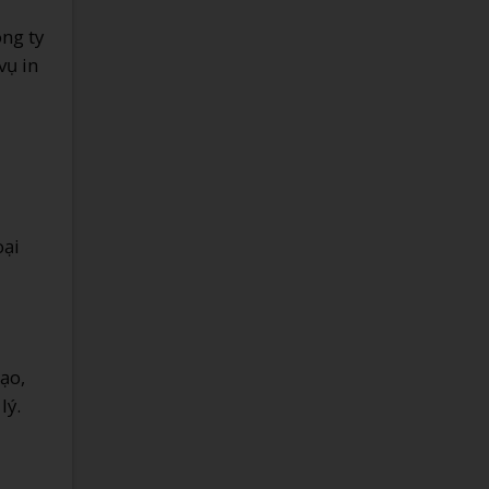
ông ty
vụ in
oại
ạo,
lý.