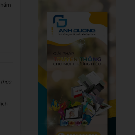
phẩm
 theo
lịch