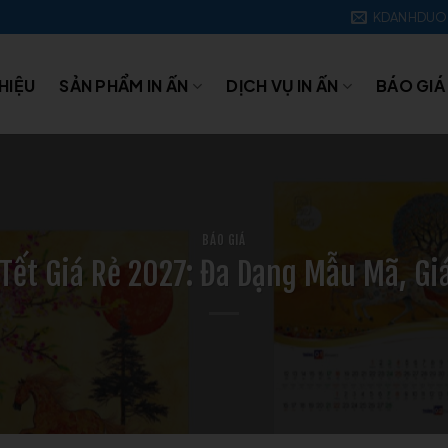
KDANHDUO
THIỆU
SẢN PHẨM IN ẤN
DỊCH VỤ IN ẤN
BÁO GIÁ
BÁO GIÁ
h Tết Giá Rẻ 2027: Đa Dạng Mẫu Mã, Gi