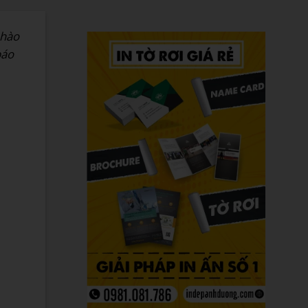
 hào
báo