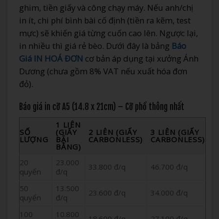
ghim, tiền giấy và công chạy máy. Nếu anh/chị
in ít, chi phí bình bài cố định (tiền ra kẽm, test
mực) sẽ khiến giá từng cuốn cao lên. Ngược lại,
in nhiều thì giá rẻ bèo. Dưới đây là bảng
Báo
Giá IN HOÁ ĐƠN
cơ bản áp dụng tại xưởng Ánh
Dương (chưa gồm 8% VAT nếu xuất hóa đơn
đỏ).
Báo giá in cỡ A5 (14.8 x 21cm) – Cỡ phổ thông nhất
1 LIÊN
SỐ
(GIẤY
2 LIÊN (GIẤY
3 LIÊN (GIẤY
LƯỢNG
BÃI
CARBONLESS)
CARBONLESS)
BẰNG)
20
23.000
33.800 đ/q
46.700 đ/q
quyển
đ/q
50
13.500
23.600 đ/q
34.000 đ/q
quyển
đ/q
100
10.800
18.600 đ/q
27.100 đ/q