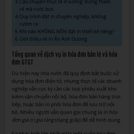
Câu chuyện thực tế ở xưởng: Đừng tham
rẻ mà rước bực
Quy trình đặt in chuyên nghiệp, không
rườm rà
Khi nào KHÔNG NÊN đặt in thiết kế riêng?
Giới thiệu về In Ấn Ánh Dương
Tổng quan về dịch vụ in hóa đơn bán lẻ và hóa
đơn GTGT
Dù hiện nay nhà nước đã quy định bắt buộc sử
dụng hóa đơn điện tử, nhưng thực tế các doanh
nghiệp vẫn cực kỳ cần các loại phiếu xuất kho
kiêm vận chuyển nội bộ, hóa đơn bán hàng trực
tiếp, hoặc bản in phôi hóa đơn để lưu trữ nội
bộ. Nhiều người vẫn quen gọi chung là
in hóa
đơn giá trị gia tăng
(dạng giấy) để dễ hình dung.
Sự khác biệt lớn nhất giữa một cuốn hóa đơn