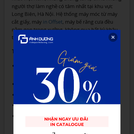
người thợ làm nghề có tâm nhất tại khu vực
Long Biên, Hà Nội. Hệ thống máy móc từ máy
cắt giấy, máy
in Offset
, máy bế răng cưa đều
nằm gọn trong xưởng, không qua bất kỳ khâu
trung gian nào.
Thông tin liên hệ trực tiếp xưởng in:
Địa chỉ:
88 Nguyễn Sơn, Ngọc Lâm, Long
Biên, Hà Nội.
Hotline/Zalo:
0981.081.786
Email:
kdanhduong88@gmail.com
Website:
https://indepanhduong.com/
Facebook:
Công Ty In Ấn Ánh Dương
NHẬN NGAY ƯU ĐÃI 

IN CATALOGUE