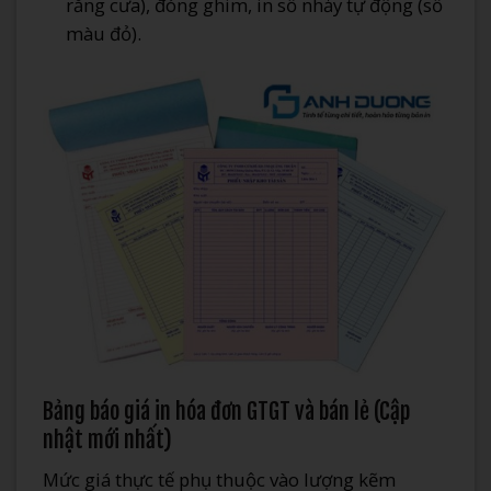
răng cưa), đóng ghim, in số nhảy tự động (số
màu đỏ).
Bảng báo giá in hóa đơn GTGT và bán lẻ (Cập
nhật mới nhất)
Mức giá thực tế phụ thuộc vào lượng kẽm