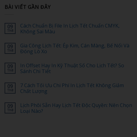
BÀI VIẾT GẦN ĐÂY
Cách Chuẩn Bị File In Lịch Tết Chuẩn CMYK,
09
Th8
Không Sai Màu
Không
có
Gia Công Lịch Tết: Ép Kim, Cán Màng, Bế Nổi Và
09
bình
luận
Th8
Đóng Lò Xo
ở
Cách
Không
Chuẩn
có
In Offset Hay In Kỹ Thuật Số Cho Lịch Tết? So
09
Bị
bình
File
luận
Th8
Sánh Chi Tiết
In
ở
Lịch
Gia
Không
Tết
Công
có
7 Cách Tối Ưu Chi Phí In Lịch Tết Không Giảm
09
Chuẩn
Lịch
bình
CMYK,
Tết:
luận
Th8
Chất Lượng
Không
Ép
ở
Sai
Kim,
In
Không
Màu
Cán
Offset
có
Lịch Phôi Sẵn Hay Lịch Tết Độc Quyền: Nên Chọn
09
Màng,
Hay
bình
Bế
In
luận
Th8
Loại Nào?
Nổi
Kỹ
ở
Và
Thuật
7
Không
Đóng
Số
Cách
có
Lò
Cho
Tối
bình
Xo
Lịch
Ưu
luận
Tết?
Chi
ở