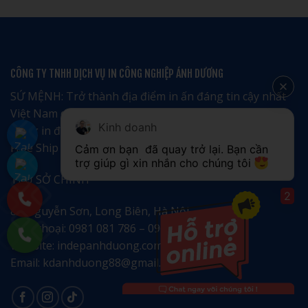
So
Phí
Lịch
Sánh
In
Phôi
Chi
Lịch
Sẵn
Tiết
Tết
Hay
Không
Lịch
Giảm
Tết
Chất
Độc
Lượng
Quyền:
CÔNG TY TNHH DỊCH VỤ IN CÔNG NGHIỆP ÁNH DƯƠNG
Nên
Chọn
Loại
SỨ MỆNH: Trở thành địa điểm in ấn đáng tin cậy nhất
Nào?
Việt Nam dựa trên 2 tiêu chí:
Kinh doanh
Hàng in đúng chất liệu yêu cầu 100%
Free Ship Toàn Quốc
Cảm ơn bạn 
 đã quay trở lại. Bạn cần 
trợ giúp gì xin nhắn cho chúng tôi 
TRỤ SỞ CHÍNH
2
88 Nguyễn Sơn, Long Biên, Hà Nội.
Điện thoại: 0981 081 786 – 0965 690 189
Website: indepanhduong.com
Email: kdanhduong88@gmail.com