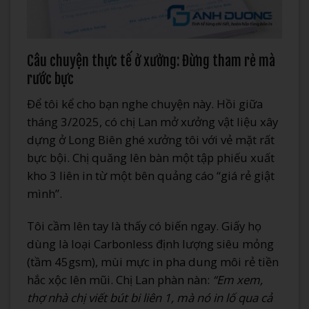
Câu chuyện thực tế ở xưởng: Đừng tham rẻ mà
rước bực
Để tôi kể cho bạn nghe chuyện này. Hồi giữa
tháng 3/2025, có chị Lan mở xưởng vật liệu xây
dựng ở Long Biên ghé xưởng tôi với vẻ mặt rất
bực bội. Chị quăng lên bàn một tập phiếu xuất
kho 3 liên in từ một bên quảng cáo “giá rẻ giật
mình”.
Tôi cầm lên tay là thấy có biến ngay. Giấy họ
dùng là loại Carbonless định lượng siêu mỏng
(tầm 45gsm), mùi mực in pha dung môi rẻ tiền
hắc xộc lên mũi. Chị Lan phàn nàn:
“Em xem,
thợ nhà chị viết bút bi liên 1, mà nó in lố qua cả