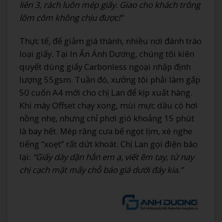
liên 3, rách luôn mép giấy. Giao cho khách trông
lôm côm không chịu được!”
Thực tế, để giảm giá thành, nhiều nơi đánh tráo
loại giấy. Tại In Ấn Ánh Dương, chúng tôi kiên
quyết dùng giấy Carbonless ngoại nhập định
lượng 55gsm. Tuần đó, xưởng tôi phải làm gấp
50 cuốn A4 mới cho chị Lan để kịp xuất hàng.
Khi máy Offset chạy xong, mùi mực dầu có hơi
nồng nhẹ, nhưng chỉ phơi gió khoảng 15 phút
là bay hết. Mép răng cưa bế ngọt lịm, xé nghe
tiếng “xoẹt” rất dứt khoát. Chị Lan gọi điện báo
lại:
“Giấy dày dặn hẳn em ạ, viết êm tay, từ nay
chị cạch mặt mấy chỗ báo giá dưới đáy kia.”