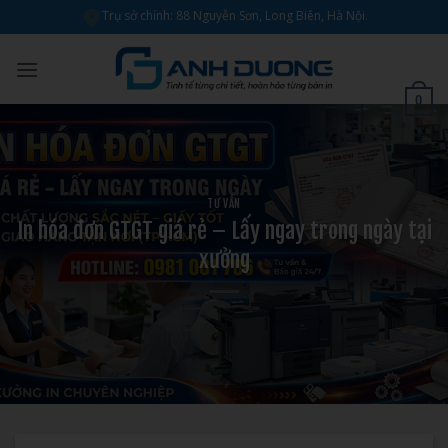
Bỏ
Trụ sở chính: 88 Nguyễn Sơn, Long Biên, Hà Nội.
qua
nội
dung
0
TƯ VẤN
In hóa đơn GTGT giá rẻ – Lấy ngay trong ngày tại
xưởng