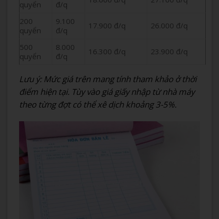
quyển
đ/q
200
9.100
17.900 đ/q
26.000 đ/q
quyển
đ/q
500
8.000
16.300 đ/q
23.900 đ/q
quyển
đ/q
Lưu ý: Mức giá trên mang tính tham khảo ở thời
điểm hiện tại. Tùy vào giá giấy nhập từ nhà máy
theo từng đợt có thể xê dịch khoảng 3-5%.