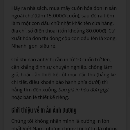
Hãy ra nhà sách, mua mấy cuốn hóa đơn in sẵn
ngoài chợ (tầm 15.000đ/cuốn), sau đó ra tiệm
làm một con dấu chữ nhật khắc tên cửa hàng,
địa chỉ, số điện thoại (tốn khoảng 80.000đ). Cứ
xuất hóa đơn thì đóng cộp con dấu lên là xong.
Nhanh, gọn, siêu rẻ.
Chỉ khi nào anh/chị cần in từ 10 cuốn trở lên,
cần khẳng định sự chuyên nghiệp, chống làm
giả, hoặc cần thiết kế cột mục đặc thù (bảng kê
chi tiết, điều khoản bảo hành phía dưới) thì
hẵng tìm đến xưởng
báo giá in hóa đơn gtgt
hoặc bán lẻ thiết kế riêng.
Giới thiệu về In Ấn Ánh Dương
Chúng tôi không nhận mình là xưởng in lớn
nhất Việt Nam, nhưng chúng tôi tự tin là những