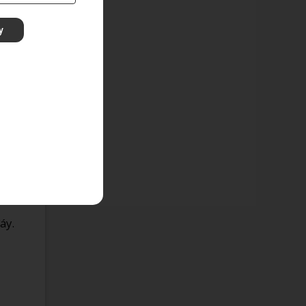
i
y
ang
chắn.
áy.