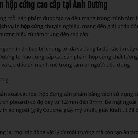
 in hộp cứng cao cấp tại Ánh Dương
rằng mỗi sản phẩm được tạo ra đều mang trong mình tâm 
ịch vụ in hộp cứng
chuyên nghiệp, mang đến giải pháp đó
thương hiệu từ tầm trung đến cao cấp.
ành in ấn bao bì, chúng tôi đã và đang là đối tác tin cậy 
Dương tự hào cung cấp các sản phẩm hộp cứng chất lượng
ẩm và tạo dấu ấn mạnh mẽ trong tâm trí người tiêu dùng.
 sản xuất các loại hộp đựng sản phẩm bằng cách sử dụng c
iấy chipboard) có độ dày từ 1.2mm đến 3mm. Bề mặt ngoài
y in áo ngoài (giấy Couche, giấy mỹ thuật, giấy Kraft…) đã
g lại mọi tác động vật lý từ môi trường mà còn tạo ấn tư