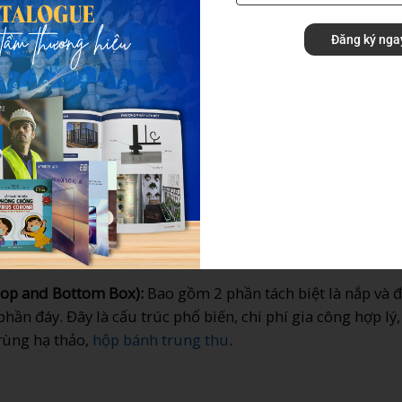
n tự động và bán tự động của chúng tôi có thể đáp ứng mọ
 thị trường hiện nay.
Đăng ký nga
ở
igid Box):
Đây là loại hộp mang tính biểu tượng của sự s
rong, khi đóng lại sẽ tạo ra tiếng “tạch” êm tai và chắc 
 đồ trang sức.
op and Bottom Box):
Bao gồm 2 phần tách biệt là nắp và đ
ần đáy. Đây là cấu trúc phổ biến, chi phí gia công hợp lý,
rùng hạ thảo,
hộp bánh trung thu
.