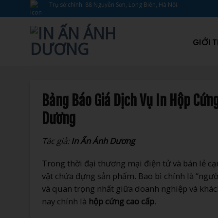
Bỏ
Trụ sở chính: 88 Nguyễn Sơn, Long Biên, Hà Nội.
qua
nội
dung
GIỚI 
Bảng Báo Giá Dịch Vụ In Hộp Cứng
Dương
Tác giả:
In Ấn Ánh Dương
Trong thời đại thương mại điện tử và bán lẻ cạ
vật chứa đựng sản phẩm. Bao bì chính là “người
và quan trọng nhất giữa doanh nghiệp và khách
nay chính là
hộp cứng cao cấp
.