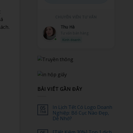
t
CHUYÊN VIÊN TƯ VẤN
iá
ách.
Minh Tuấn
Hỗ trợ kỹ thuật
Kỹ thuật
BÀI VIẾT GẦN ĐÂY
In Lịch Tết Có Logo Doanh
05
Th8
Nghiệp: Bố Cục Nào Đẹp,
Dễ Nhớ?
Không
có
[Tiết Kiệm 30%] Top 1 dịch
bình