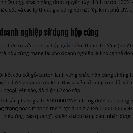
a Ánh Dương, khách hàng được quyền tùy chỉnh tự do 100% 
o, màu sắc và các kỹ thuật gia công bề mặt (ép kim, phủ UV, 
hi doanh nghiệp sử dụng hộp cứng
ao hơn so với các loại
hộp giấy
mềm thông thường (như 
OI) mà hộp cứng mang lại cho doanh nghiệp là không thể đo
i kết cấu cốt gỗ/carton lạnh vững chắc, hộp cứng chống lạ
uyển đường dài và lưu kho. Đây là yếu tố sống còn đối với 
ngoại, yến sào, đồ điện tử cao cấp.
ột sản phẩm giá trị 500.000 VNĐ nhưng được đặt trong 
ng trọng hoàn toàn có thể được định giá lên 1.000.000 VN
a “hiệu ứng hào quang”, khiến khách hàng cảm nhận được