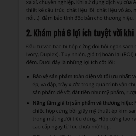
xa xỉ, chuyên nghiệp. Khi sử dụng dịch vụ củ
thiết kế cấu trúc, chất liệu lõi, chất liệu vỏ á
nổi…), đảm bảo tính độc bản cho thương hiệu.
2. Khám phá 6 lợi ích tuyệt vời k
Đầu tư vào bao bì hộp cứng đòi hỏi ngân sách c
Ivory, Duplex). Tuy nhiên, giá trị hoàn lại (R
đếm. Dưới đây là những lợi ích cốt lõi:
Bảo vệ sản phẩm toàn diện và tối ưu nhất:
Vớ
ép, va đập, trầy xước trong quá trình vận ch
sản phẩm dễ vỡ, đắt tiền như mỹ phẩm, rượu 
Nâng tầm giá trị sản phẩm và thương hiệu:
M
chiếc hộp cứng bồi giấy mỹ thuật ép kim sa
trong mắt người tiêu dùng. Hộp cứng tạo r
cao cấp ngay từ lúc chưa mở hộp.