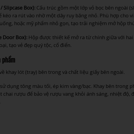
 Slipcase Box):
Cấu trúc gồm một lớp vỏ bọc bên ngoài (s
 kéo ra rút vào nhờ một dây ruy băng nhỏ. Phù hợp cho vi
 uống, hoặc mỹ phẩm nhỏ gọn, tạo trải nghiệm mở hộp thú 
 Door Box):
Hộp được thiết kế mở ra từ chính giữa với hai
ại, tạo vẻ đẹp quý tộc, cổ điển.
n phẩm
 khay lót (tray) bên trong và chất liệu giấy bên ngoài.
ử dụng tông màu tối, ép kim vàng/bạc. Khay bên trong p
t chai rượu để bảo vệ rượu vang khỏi ánh sáng, nhiệt độ, 
.