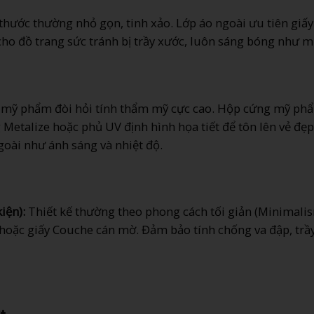
thước thường nhỏ gọn, tinh xảo. Lớp áo ngoài ưu tiên giấ
cho đồ trang sức tránh bị trầy xước, luôn sáng bóng như m
mỹ phẩm đòi hỏi tính thẩm mỹ cực cao. Hộp cứng mỹ ph
Metalize hoặc phủ UV định hình họa tiết để tôn lên vẻ đẹ
goài như ánh sáng và nhiệt độ.
iện):
Thiết kế thường theo phong cách tối giản (Minimalis
ft hoặc giấy Couche cán mờ. Đảm bảo tính chống va đập, trầ