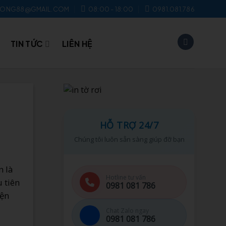
UONG88@GMAIL.COM
08:00 - 18:00
0981.081.786
TIN TỨC
LIÊN HỆ
HỖ TRỢ 24/7
Chúng tôi luôn sẵn sàng giúp đỡ bạn
n là
Hotline tư vấn
 tiên
0981 081 786
iện
Chat Zalo ngay
0981 081 786