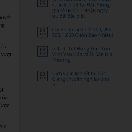
05
luận
Th8
vụ in lịch tết tại Hải Phòng
ở
giá rẻ uy tín – Nhận ngay
In
Lịch
ưu đãi đặc biệt
huyết
Tết
Có
Không
ng
Logo
có
Chi Phí In Lịch Tết 100, 200,
04
Doanh
bình
Nghiệp:
luận
Th8
500, 1.000 Cuốn Bao Nhiêu?
ở
Bố
[Tiết
Cục
Không
Kiệm
của
Nào
có
In Lịch Tết Hưng Yên: Tôn
04
30%]
Đẹp,
bình
Top
 vượt
Dễ
luận
Th8
Vinh Văn Hóa và Di Sản Địa
1
ở
Nhớ?
Phương
dịch
Chi
vụ
Phí
Không
in
In
có
lịch
Lịch
Dịch vụ in lịch tết tại Bắc
03
bình
tết
Tết
luận
Th8
Giang chuyên nghiệp tinh
tại
100,
ở
Hải
200,
tế
In
Phòng
500,
ốt
Lịch
giá
1.000
Không
Tết
rẻ
Cuốn
có
 của
Hưng
uy
Bao
bình
Yên:
tín
Nhiêu?
luận
 được
Tôn
ở
–
Vinh
Dịch
Nhận
Văn
vụ
ngay
Hóa
in
ưu
và
lịch
đãi
Di
tết
ợng
đặc
Sản
tại
biệt
Địa