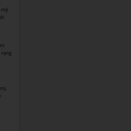
y mỹ
ới.
ẩm
p rạng
m),
y