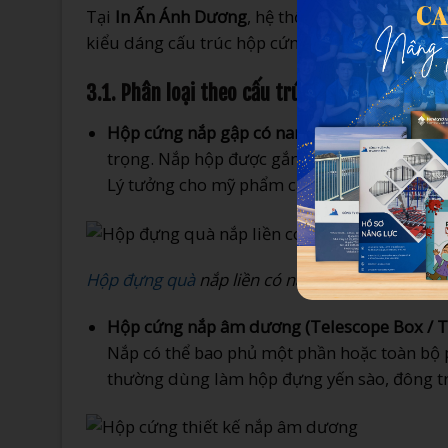
Tại
In Ấn Ánh Dương
, hệ thống máy móc bế dá
kiểu dáng cấu trúc hộp cứng phức tạp nhất trên
3.1. Phân loại theo cấu trúc thiết kế đóng m
Hộp cứng nắp gập có nam châm (Magnetic R
trọng. Nắp hộp được gắn nam châm ngầm bên t
Lý tưởng cho mỹ phẩm cao cấp, hộp quà Tết,
Hộp đựng quà
nắp liền có nam châm
Hộp cứng nắp âm dương (Telescope Box / T
Nắp có thể bao phủ một phần hoặc toàn bộ ph
thường dùng làm hộp đựng yến sào, đông t