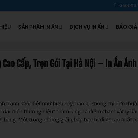
KDANHD
THIỆU
SẢN PHẨM IN ẤN
DỊCH VỤ IN ẤN
BÁO GIÁ
 Cao Cấp, Trọn Gói Tại Hà Nội – In Ấn Ánh
nh tranh khốc liệt như hiện nay, bao bì không chỉ đơn thuầ
 đại diện thương hiệu” thầm lặng, là điểm chạm vật lý đầu
 hàng. Một trong những giải pháp bao bì đỉnh cao nhất h