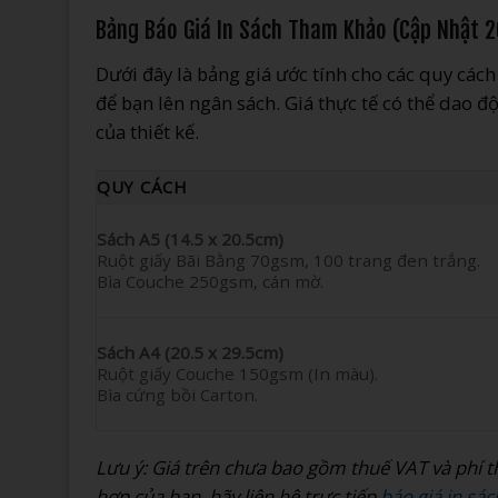
Bảng Báo Giá In Sách Tham Khảo (Cập Nhật 
Dưới đây là bảng giá ước tính cho các quy các
để bạn lên ngân sách. Giá thực tế có thể dao đ
của thiết kế.
QUY CÁCH
Sách A5 (14.5 x 20.5cm)
Ruột giấy Bãi Bằng 70gsm, 100 trang đen trắng.
Bìa Couche 250gsm, cán mờ.
Sách A4 (20.5 x 29.5cm)
Ruột giấy Couche 150gsm (In màu).
Bìa cứng bồi Carton.
Lưu ý: Giá trên chưa bao gồm thuế VAT và phí th
hợp của bạn, hãy liên hệ trực tiếp
báo giá in sác