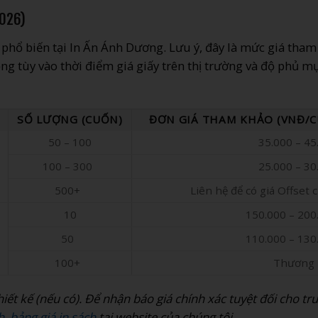
2026)
h phổ biến tại In Ấn Ánh Dương. Lưu ý, đây là mức giá tha
ộng tùy vào thời điểm giá giấy trên thị trường và độ phủ m
SỐ LƯỢNG (CUỐN)
ĐƠN GIÁ THAM KHẢO (VNĐ/
50 – 100
35.000 – 45
100 – 300
25.000 – 30
500+
Liên hệ để có giá Offset c
10
150.000 – 200
50
110.000 – 130
100+
Thương 
iết kế (nếu có). Để nhận báo giá chính xác tuyệt đối cho tr
h, bảng giá in sách
tại website của chúng tôi.