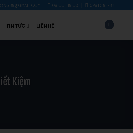
UONG88@GMAIL.COM
08:00 - 18:00
0981.081.786
TIN TỨC
LIÊN HỆ
Tiết Kiệm