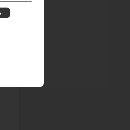
y
 kinh
 tác
bản
để
thử 1
 thể