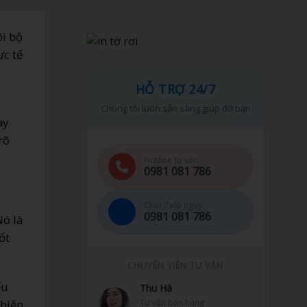
ội bộ
ực tế
HỖ TRỢ 24/7
Chúng tôi luôn sẵn sàng giúp đỡ bạn
ày
rõ
Hotline tư vấn
0981 081 786
Chat Zalo ngay
0981 081 786
Nó là
ốt
CHUYÊN VIÊN TƯ VẤN
ếu
Minh Tuấn
Hỗ trợ kỹ thuật
ghiệp