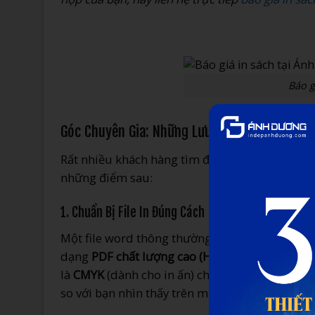
Báo g
Góc Chuyên Gia: Những Lưu Ý “Sống Còn” Khi
Rất nhiều khách hàng tìm đến chúng tôi sau khi
những điểm sau:
1. Chuẩn Bị File In Đúng Cách
Một file word thông thường rất dễ bị lỗi font 
dạng
PDF chất lượng cao (High Quality Print)
.
là
CMYK
(dành cho in ấn) chứ không phải RGB (
so với bạn nhìn thấy trên máy tính.