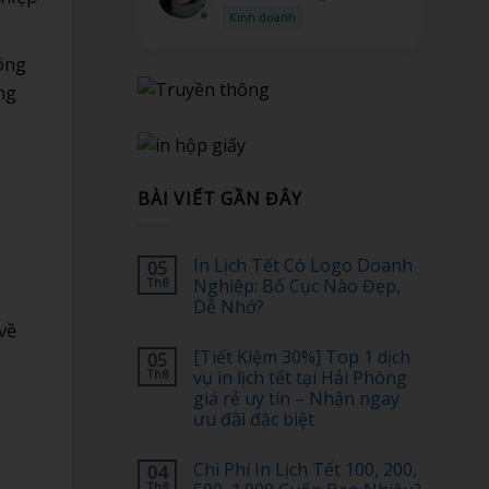
Kỹ thuật
bóng
ng
BÀI VIẾT GẦN ĐÂY
In Lịch Tết Có Logo Doanh
05
Th8
Nghiệp: Bố Cục Nào Đẹp,
Dễ Nhớ?
về
Không
có
[Tiết Kiệm 30%] Top 1 dịch
05
bình
luận
Th8
vụ in lịch tết tại Hải Phòng
ở
giá rẻ uy tín – Nhận ngay
In
Lịch
ưu đãi đặc biệt
Tết
Có
Không
Logo
có
Chi Phí In Lịch Tết 100, 200,
04
Doanh
bình
Nghiệp:
luận
Th8