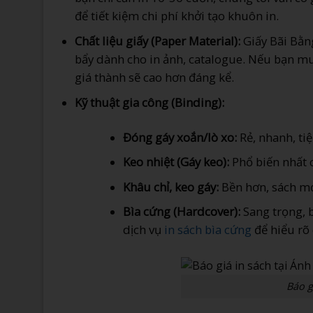
để tiết kiệm chi phí khởi tạo khuôn in.
Chất liệu giấy (Paper Material):
Giấy Bãi Bằng
bẩy dành cho in ảnh, catalogue. Nếu bạn mu
giá thành sẽ cao hơn đáng kể.
Kỹ thuật gia công (Binding):
Đóng gáy xoắn/lò xo:
Rẻ, nhanh, tiện
Keo nhiệt (Gáy keo):
Phổ biến nhất c
Khâu chỉ, keo gáy:
Bền hơn, sách mở
Bìa cứng (Hardcover):
Sang trọng, b
dịch vụ
in sách bìa cứng
để hiểu rõ 
Báo g