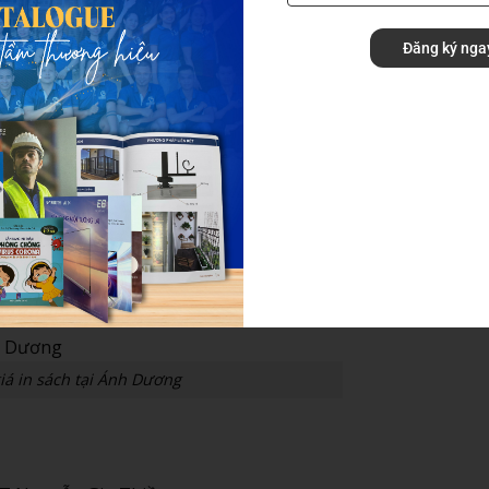
Đăng ký nga
ạn bè, thủ tục khá đơn giản. Tuy nhiên, nếu bạn có ý định
hải có giấy phép xuất bản. Việc này giúp bảo vệ bản quyền
Dương có hỗ trợ tư vấn về quy trình xin
in giấy phép xuất 
ó thể xảy ra. Chúng tôi luôn khuyến khích khách hàng in 
tả và độ dày gáy trước khi cho chạy hàng loạt. Điều này có
nhiều so với việc nhận về 1000 cuốn sách bị lỗi.
iá in sách tại Ánh Dương