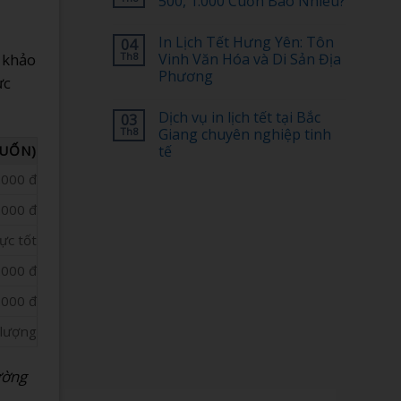
500, 1.000 Cuốn Bao Nhiêu?
ở
Bố
[Tiết
Cục
Không
Kiệm
Nào
có
In Lịch Tết Hưng Yên: Tôn
04
30%]
Đẹp,
bình
Top
Dễ
luận
m khảo
Th8
Vinh Văn Hóa và Di Sản Địa
1
ở
Nhớ?
Phương
dịch
Chi
ực
vụ
Phí
Không
in
In
có
lịch
Lịch
Dịch vụ in lịch tết tại Bắc
03
bình
tết
Tết
luận
Th8
Giang chuyên nghiệp tinh
tại
100,
ở
Hải
200,
CUỐN)
tế
In
Phòng
500,
Lịch
giá
1.000
Không
Tết
.000 đ
rẻ
Cuốn
có
Hưng
uy
Bao
bình
Yên:
tín
Nhiêu?
luận
.000 đ
Tôn
ở
–
Vinh
Dịch
Nhận
Văn
ực tốt
vụ
ngay
Hóa
in
ưu
và
lịch
đãi
.000 đ
Di
tết
đặc
Sản
tại
biệt
Địa
Bắc
.000 đ
Phương
Giang
chuyên
lượng
nghiệp
tinh
tế
ường