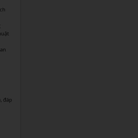
ách
g
huật
ban
), đáp