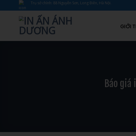
Bỏ
Trụ sở chính: 88 Nguyễn Sơn, Long Biên, Hà Nội.
qua
nội
dung
GIỚI 
Báo giá 