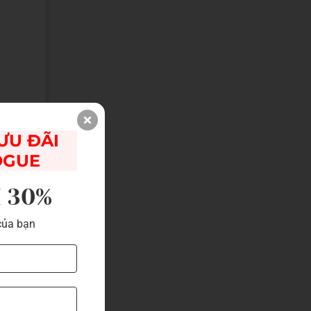
U ĐÃI 

ưu ý
OGUE
I 30%
của bạn
dưới
 màu
i hơn