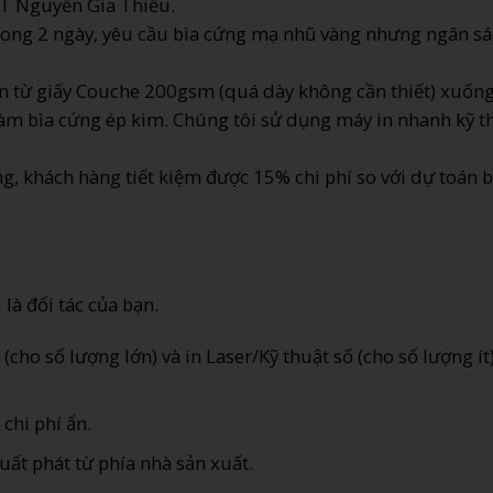
T Nguyễn Gia Thiều.
rong 2 ngày, yêu cầu bìa cứng mạ nhũ vàng nhưng ngân s
 từ giấy Couche 200gsm (quá dày không cần thiết) xuốn
làm bìa cứng ép kim. Chúng tôi sử dụng máy in nhanh kỹ t
, khách hàng tiết kiệm được 15% chi phí so với dự toán 
là đối tác của bạn.
(cho số lượng lớn) và in Laser/Kỹ thuật số (cho số lượng ít
chi phí ẩn.
xuất phát từ phía nhà sản xuất.