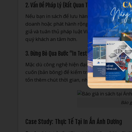
2. Vấn Đề Pháp Lý (Rất Quan Trọng)
Nếu bạn in sách để lưu hành nội bộ hoặc tặng b
doanh hoặc phát hành rộng rãi, bạn bắt buộc p
giả và tuân thủ pháp luật Việt Nam. In Ấn Ánh 
quý khách an tâm hơn.
3. Đừng Bỏ Qua Bước “In Test” (Mockup)
Mặc dù công nghệ hiện đại, nhưng sai sót vẫn c
cuốn (bản bông) để kiểm tra màu sắc, lỗi chính 
tốn thêm chút thời gian, nhưng nó an toàn hơn 
Báo g
Case Study: Thực Tế Tại In Ấn Ánh Dương