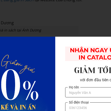
iá in sách tại Ánh Dương
 In Sách
NHẬN NGAY Ư
 đã… in hỏng ở nơi khác. Để tránh mất tiền oan, bạn hãy l
IN CATAL
GIẢM TỚ
với đơn đầu tiên 
hoặc nhảy trang khi chuyển qua máy in. Hãy luôn xuất file 
Họ tên
 Đối với hình ảnh, đặc biệt khi
in sách ảnh
, hãy đảm bảo hệ
dành cho màn hình). Nếu để RGB, màu in ra sẽ bị xỉn và tố
Số điện thoại