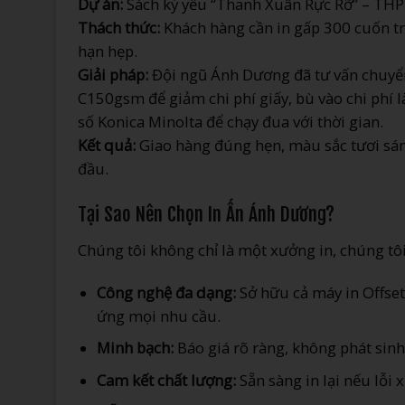
Dự án:
Sách kỷ yếu “Thanh Xuân Rực Rỡ” – THP
Thách thức:
Khách hàng cần in gấp 300 cuốn t
hạn hẹp.
Giải pháp:
Đội ngũ Ánh Dương đã tư vấn chuyển
C150gsm để giảm chi phí giấy, bù vào chi phí 
số Konica Minolta để chạy đua với thời gian.
Kết quả:
Giao hàng đúng hẹn, màu sắc tươi sáng
đầu.
Tại Sao Nên Chọn In Ấn Ánh Dương?
Chúng tôi không chỉ là một xưởng in, chúng tôi 
Công nghệ đa dạng:
Sở hữu cả máy in Offset 
ứng mọi nhu cầu.
Minh bạch:
Báo giá rõ ràng, không phát sinh 
Cam kết chất lượng:
Sẵn sàng in lại nếu lỗi 