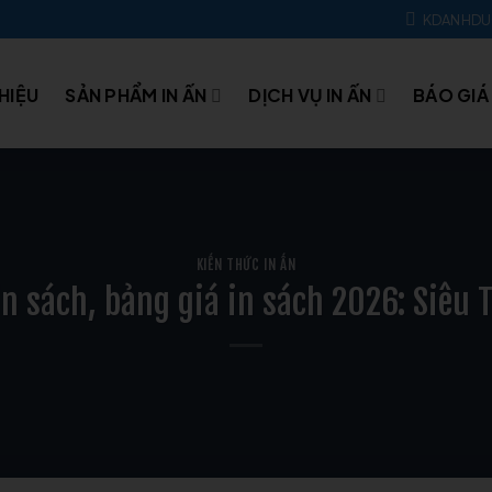
KDANHD
THIỆU
SẢN PHẨM IN ẤN
DỊCH VỤ IN ẤN
BÁO GIÁ
KIẾN THỨC IN ẤN
in sách, bảng giá in sách 2026: Siêu 