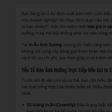
Bạn đang ấp ủ dự định xuất bản một cuốn tiểu t
cho doanh nghiệp? Dù mục đích là gì, câu hỏi đ
là bao nhiêu?”. Việc tìm kiếm một
báo giá in sá
xưởng in tại Hà Nội không phải lúc nào cũng d
Tại
In Ấn Ánh Dương
, chúng tôi hiểu rằng bên 
không chỉ cung cấp bảng giá tham khảo mà còn
cách tối ưu chi phí, lựa chọn giấy in và tránh n
Yếu Tố Nào Ảnh Hưởng Trực Tiếp Đến Giá In 
Trước khi đi vào con số cụ thể, bạn cần hiểu r
bài toán tổng hợp của nhiều biến số. Hiểu được 
nhất.
Số lượng in ấn (Quantity):
Đây là quy luật bấ
bạn chỉ cần in 10-50 cuốn, chúng tôi vẫn có g