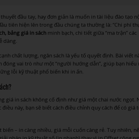
huyết đầu tay, hay đơn giản là muốn in tài liệu đào tạo n
ầu tiên hiện lên trong đầu chúng ta thường là: “Chi phí th
ch, bảng giá in sách
minh bạch, chi tiết giữa “ma trận” các
ễ dàng.
cạnh chất lượng, ngân sách là yếu tố quyết định. Bài viết n
 đóng vai trò như một “người hướng dẫn”, giúp bạn hiểu 
hững lỗi kỹ thuật phổ biến khi in ấn.
Sách?
ằng giá in sách không cố định như giá một chai nước ngọt. 
điều này, bạn sẽ biết cách điều chỉnh quy cách để có giá t
t biến – in càng nhiều, giá mỗi cuốn càng rẻ. Tuy nhiên, n
iải pháp in kỹ thuật số (in nhanh) thay vì in Offset công n