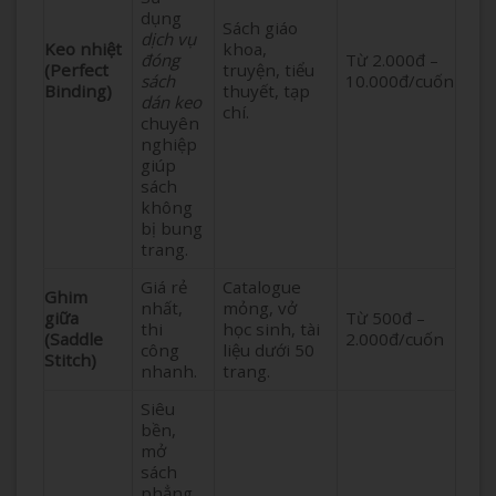
dụng
Sách giáo
dịch vụ
Keo nhiệt
khoa,
đóng
Từ 2.000đ –
(Perfect
truyện, tiểu
sách
10.000đ/cuốn
Binding)
thuyết, tạp
dán keo
chí.
chuyên
nghiệp
giúp
sách
không
bị bung
trang.
Giá rẻ
Catalogue
Ghim
nhất,
mỏng, vở
giữa
Từ 500đ –
thi
học sinh, tài
(Saddle
2.000đ/cuốn
công
liệu dưới 50
Stitch)
nhanh.
trang.
Siêu
bền,
mở
sách
phẳng