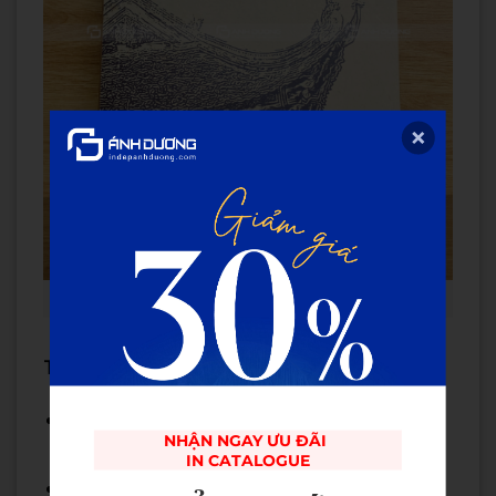
Đóng gáy sách tại Ánh Dương
Thông tin liên hệ đặt hàng:
Địa chỉ:
88 Nguyễn Sơn, Ngọc Lâm, Long
NHẬN NGAY ƯU ĐÃI 

Biên, Hà Nội.
IN CATALOGUE
Hotline/Zalo:
0981.081.786