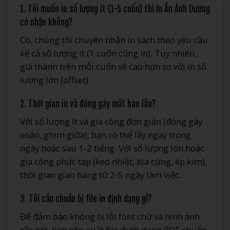
1. Tôi muốn in số lượng ít (1-5 cuốn) thì In Ấn Ánh Dương
có nhận không?
Có, chúng tôi chuyên nhận in sách theo yêu cầu
kể cả số lượng ít (1 cuốn cũng in). Tuy nhiên,
giá thành trên mỗi cuốn sẽ cao hơn so với in số
lượng lớn (offset).
2. Thời gian in và đóng gáy mất bao lâu?
Với số lượng ít và gia công đơn giản (đóng gáy
xoắn, ghim giữa), bạn có thể lấy ngay trong
ngày hoặc sau 1-2 tiếng. Với số lượng lớn hoặc
gia công phức tạp (keo nhiệt, bìa cứng, ép kim),
thời gian giao hàng từ 2-5 ngày làm việc.
3. Tôi cần chuẩn bị file in định dạng gì?
Để đảm bảo không bị lỗi font chữ và hình ảnh
sắc nét, bạn nên xuất file dưới dạng PDF chuẩn