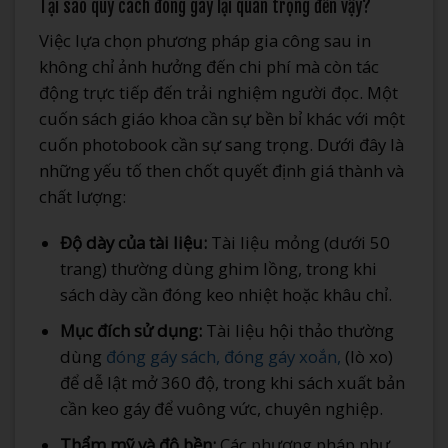
Tại sao quy cách đóng gáy lại quan trọng đến vậy?
Việc lựa chọn phương pháp gia công sau in
không chỉ ảnh hưởng đến chi phí mà còn tác
động trực tiếp đến trải nghiệm người đọc. Một
cuốn sách giáo khoa cần sự bền bỉ khác với một
cuốn photobook cần sự sang trọng. Dưới đây là
những yếu tố then chốt quyết định giá thành và
chất lượng:
Độ dày của tài liệu:
Tài liệu mỏng (dưới 50
trang) thường dùng ghim lồng, trong khi
sách dày cần đóng keo nhiệt hoặc khâu chỉ.
Mục đích sử dụng:
Tài liệu hội thảo thường
dùng
đóng gáy sách, đóng gáy xoắn,
(lò xo)
để dễ lật mở 360 độ, trong khi sách xuất bản
cần keo gáy để vuông vức, chuyên nghiệp.
Thẩm mỹ và độ bền:
Các phương pháp như