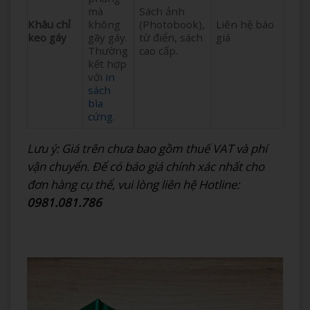
mà
Sách ảnh
Khâu chỉ
không
(Photobook),
Liên hệ báo
keo gáy
gãy gáy.
từ điển, sách
giá
Thường
cao cấp.
kết hợp
với
in
sách
bìa
cứng
.
Lưu ý: Giá trên chưa bao gồm thuế VAT và phí
vận chuyển. Để có báo giá chính xác nhất cho
đơn hàng cụ thể, vui lòng liên hệ Hotline:
0981.081.786