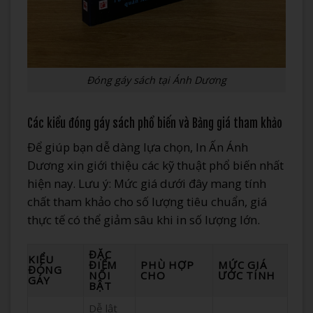
Đóng gáy sách tại Ánh Dương
Các kiểu đóng gáy sách phổ biến và Bảng giá tham khảo
Để giúp bạn dễ dàng lựa chọn, In Ấn Ánh
Dương xin giới thiệu các kỹ thuật phổ biến nhất
hiện nay. Lưu ý: Mức giá dưới đây mang tính
chất tham khảo cho số lượng tiêu chuẩn, giá
thực tế có thể giảm sâu khi in số lượng lớn.
ĐẶC
KIỂU
ĐIỂM
PHÙ HỢP
MỨC GIÁ
ĐÓNG
NỔI
CHO
ƯỚC TÍNH
GÁY
BẬT
Dễ lật