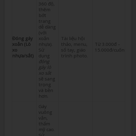
360 độ,
thêm
bớt
trang
dễ dàng
(với
Đóng gáy
xoắn
Tài liệu hội
xoắn (Lò
nhựa).
thảo, menu,
Từ 3.000đ –
xo
Sử
sổ tay, giáo
15.000đ/cuốn
nhựa/sắt)
dụng
trình photo.
đóng
gáy lò
xo sắt
sẽ sang
trọng
và bền
hơn.
Gáy
vuông
vắn,
thẩm
mỹ cao.
Sử