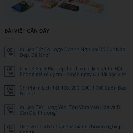
BÀI VIẾT GẦN ĐÂY
In Lịch Tết Có Logo Doanh Nghiệp: Bố Cục Nào
05
Th8
Đẹp, Dễ Nhớ?
Không
có
[Tiết Kiệm 30%] Top 1 dịch vụ in lịch tết tại Hải
05
bình
luận
Th8
Phòng giá rẻ uy tín – Nhận ngay ưu đãi đặc biệt
ở
In
Không
Lịch
có
Chi Phí In Lịch Tết 100, 200, 500, 1.000 Cuốn Bao
04
Tết
bình
Có
luận
Th8
Nhiêu?
Logo
ở
Doanh
[Tiết
Không
Nghiệp:
Kiệm
có
In Lịch Tết Hưng Yên: Tôn Vinh Văn Hóa và Di
04
Bố
30%]
bình
Cục
Top
luận
Th8
Sản Địa Phương
Nào
1
ở
Đẹp,
dịch
Chi
Không
Dễ
vụ
Phí
có
Dịch vụ in lịch tết tại Bắc Giang chuyên nghiệp
03
Nhớ?
in
In
bình
lịch
Lịch
luận
Th8
tinh tế