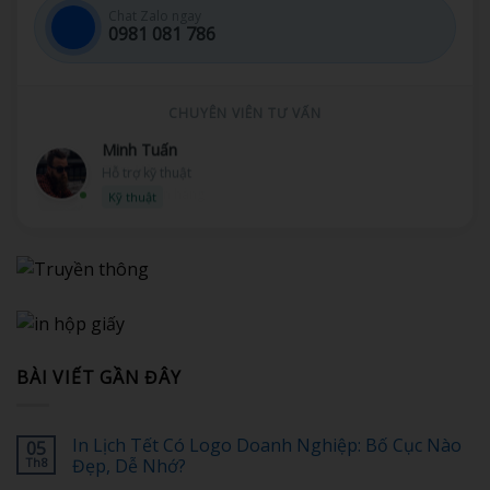
Chat Zalo ngay
0981 081 786
CHUYÊN VIÊN TƯ VẤN
Minh Tuấn
Hỗ trợ kỹ thuật
Kỹ thuật
BÀI VIẾT GẦN ĐÂY
In Lịch Tết Có Logo Doanh Nghiệp: Bố Cục Nào
05
Th8
Đẹp, Dễ Nhớ?
Không