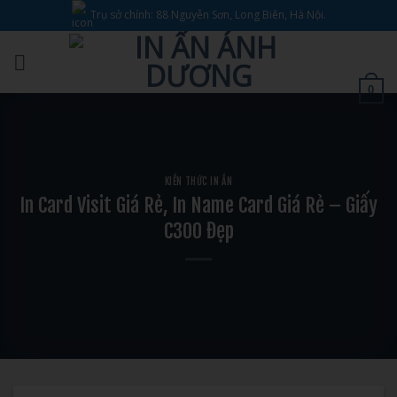
Bỏ
Trụ sở chính: 88 Nguyễn Sơn, Long Biên, Hà Nội.
qua
nội
dung
0
KIẾN THỨC IN ẤN
In Card Visit Giá Rẻ, In Name Card Giá Rẻ – Giấy
C300 Đẹp