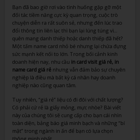
Bạn đã bao giờ rơi vào tình huống gặp gỡ một
đối tác tiềm năng cực kỳ quan trọng, cuộc trò
chuyện diễn ra rất suôn sẻ, nhưng đến lúc trao
đổi thông tin liên lạc thì bạn lại lúng túng vì…
quên mang danh thiếp hoặc danh thiếp đã hết?
Một tấm name card nhỏ bé nhưng lại chứa đựng
sức mạnh kết nối to lớn. Trong bối cảnh kinh
doanh hiện nay, nhu cầu
in card visit giá rẻ, in
name card giá rẻ
nhưng vẫn đảm bảo sự chuyên
nghiệp là điều mà bất kỳ cá nhân hay doanh
nghiệp nào cũng quan tâm.
Tuy nhiên, “giá rẻ” liệu có đi đôi với chất lượng?
Có phải cứ rẻ là giấy mỏng, mực nhòe? Bài viết
này của chúng tôi sẽ cung cấp cho bạn cái nhìn
toàn diện, bảng báo giá minh bạch và những “bí
mật” trong ngành in ấn để bạn có lựa chọn
thông minh nhất.