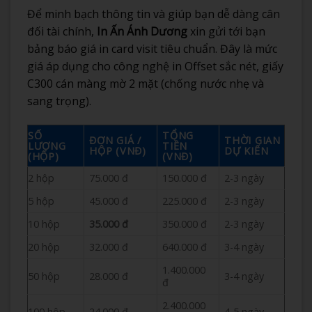
Để minh bạch thông tin và giúp bạn dễ dàng cân
đối tài chính,
In Ấn Ánh Dương
xin gửi tới bạn
bảng báo giá in card visit tiêu chuẩn. Đây là mức
giá áp dụng cho công nghệ in Offset sắc nét, giấy
C300 cán màng mờ 2 mặt (chống nước nhẹ và
sang trọng).
SỐ
TỔNG
ĐƠN GIÁ /
THỜI GIAN
LƯỢNG
TIỀN
HỘP (VNĐ)
DỰ KIẾN
(HỘP)
(VNĐ)
2 hộp
75.000 đ
150.000 đ
2-3 ngày
5 hộp
45.000 đ
225.000 đ
2-3 ngày
10 hộp
35.000 đ
350.000 đ
2-3 ngày
20 hộp
32.000 đ
640.000 đ
3-4 ngày
1.400.000
50 hộp
28.000 đ
3-4 ngày
đ
2.400.000
100 hộp
24.000 đ
4-5 ngày