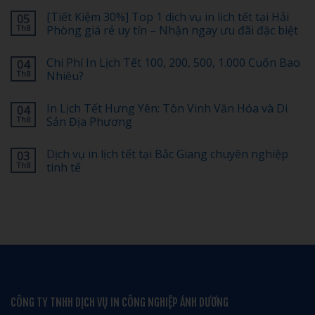
có
[Tiết Kiệm 30%] Top 1 dịch vụ in lịch tết tại Hải
05
bình
luận
Th8
Phòng giá rẻ uy tín – Nhận ngay ưu đãi đặc biệt
ở
In
Không
Lịch
có
Chi Phí In Lịch Tết 100, 200, 500, 1.000 Cuốn Bao
04
Tết
bình
Có
luận
Th8
Nhiêu?
Logo
ở
Doanh
[Tiết
Không
Nghiệp:
Kiệm
có
In Lịch Tết Hưng Yên: Tôn Vinh Văn Hóa và Di
04
Bố
30%]
bình
Cục
Top
luận
Th8
Sản Địa Phương
Nào
1
ở
Đẹp,
dịch
Chi
Không
Dễ
vụ
Phí
có
Dịch vụ in lịch tết tại Bắc Giang chuyên nghiệp
03
Nhớ?
in
In
bình
lịch
Lịch
luận
Th8
tinh tế
tết
Tết
ở
tại
100,
In
Không
Hải
200,
Lịch
có
Phòng
500,
Tết
bình
giá
1.000
Hưng
luận
rẻ
Cuốn
Yên:
ở
uy
Bao
Tôn
Dịch
tín
Nhiêu?
Vinh
vụ
–
Văn
in
Nhận
Hóa
lịch
ngay
và
tết
ưu
Di
tại
đãi
Sản
Bắc
đặc
Địa
Giang
CÔNG TY TNHH DỊCH VỤ IN CÔNG NGHIỆP ÁNH DƯƠNG
biệt
Phương
chuyên
nghiệp