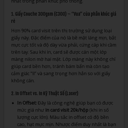
nhất trong phân khúc phổ thông.
1. Giấy Couche 300gsm (C300) – “Vua” của phân khúc giá
rẻ
Hơn 90% card visit trên thị trường sử dụng loại
giấy này. Đặc điểm của nó là bề mặt láng mịn, bắt
mực cực tốt và độ dày vừa phải, cứng cáp khi cầm
trên tay. Sau khi in, card sẽ được cán một lớp
màng nilon mờ hai mặt. Lớp màng này không chỉ
giúp card bền hơn, tránh bám bẩn mà còn tạo
cảm giác “lì” và sang trọng hơn hẳn so với giấy
không cán.
2. In Offset vs. In Kỹ Thuật Số (Laser)
In Offset:
Đây là công nghệ giúp bạn có được
mức giá như
in card visit 20k/hộp
(khi in số
lượng cực lớn). Màu sắc in offset có độ bền
cao, hạt mực mịn. Nhược điểm duy nhất là bạn