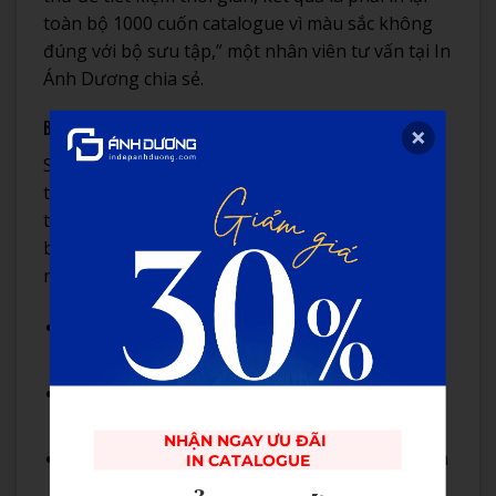
toàn bộ 1000 cuốn catalogue vì màu sắc không
đúng với bộ sưu tập,” một nhân viên tư vấn tại In
Ánh Dương chia sẻ.
Bước 5: In Ấn Chính Thức
Sau khi kiểm tra và phê duyệt bản in thử, quá
trình in ấn chính thức sẽ được tiến hành. Tùy
thuộc vào số lượng, chất lượng và yêu cầu đặc
biệt, có thể sử dụng các phương pháp in khác
nhau:
In offset: phù hợp cho số lượng lớn, chất
lượng cao
In kỹ thuật số: lý tưởng cho số lượng nhỏ, cần
giao hàng nhanh
NHẬN NGAY ƯU ĐÃI 

In UV: tạo hiệu ứng bóng hoặc nhám cho hình
IN CATALOGUE
ảnh