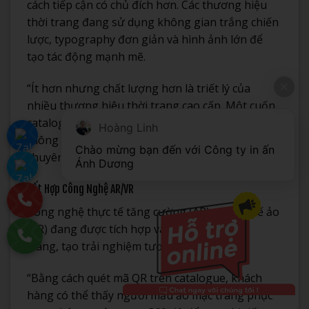
cách tiếp cận có chủ đích hơn. Các thương hiệu
thời trang đang sử dụng không gian trắng chiến
lược, typography đơn giản và hình ảnh lớn để
tạo tác động mạnh mẽ.
“Ít hơn nhưng chất lượng hơn là triết lý của
nhiều thương hiệu thời trang cao cấp. Một cuốn
catalog đẹp không nhất thiết phải chứa nhiều
Hoàng Linh
thông tin, mà là cách thông tin được trình bày,”
Chào mừng bạn đến với Công ty in ấn 
chuyên gia thiết kế tại In Ánh Dương chia sẻ.
Ánh Dương
Kết Hợp Công Nghệ AR/VR
Công nghệ thực tế tăng cường (AR) và thực tế ảo
(VR) đang được tích hợp vào catalogue thời
trang, tạo trải nghiệm tương tác đa chiều.
“Bằng cách quét mã QR trên catalogue, khách
hàng có thể thấy người mẫu ảo mặc trang phục