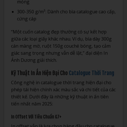
mỏng
300-350 g/m²: Dành cho bìa catalogue cao cấp,
cứng cáp
“Một cuốn catalog đẹp thường có sự kết hợp
giữa các loại giấy khác nhau. Ví dụ, bìa dày 300g
cán màng mờ, ruột 150g couché bóng, tạo cảm
giác sang trọng nhưng vẫn dễ lật,” đại diện In
Ánh Dương giải thích.
Kỹ Thuật In Ấn Hiện Đại Cho
Catalogue Thời Trang
Công nghệ in catalogue thời trang hiện đại cho
phép tái hiện chính xác màu sắc và chi tiết của các
thiết kế. Dưới đây là những kỹ thuật in ấn tiên
tiến nhất năm 2025:
In Offset Với Tiêu Chuẩn G7+
In offset vẫn là lựa chọn hàng đầu cho catalogue