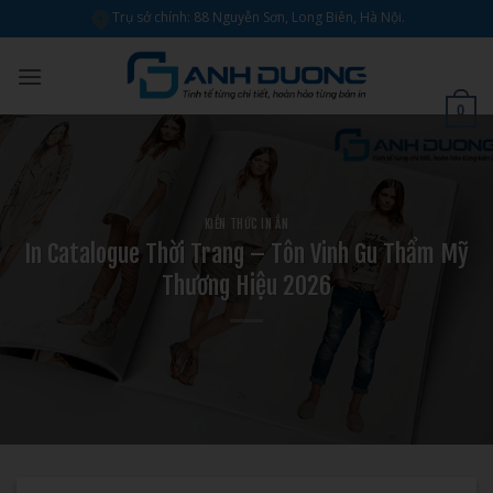
Bỏ
Trụ sở chính: 88 Nguyễn Sơn, Long Biên, Hà Nội.
qua
nội
dung
0
KIẾN THỨC IN ẤN
In Catalogue Thời Trang – Tôn Vinh Gu Thẩm Mỹ
Thương Hiệu 2026