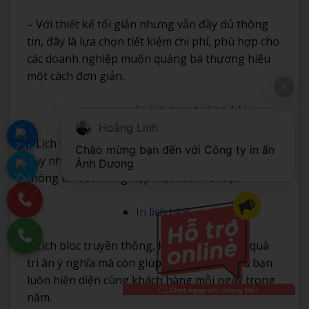
– Với thiết kế tối giản nhưng vẫn đầy đủ thông
tin, đây là lựa chọn tiết kiệm chi phí, phù hợp cho
các doanh nghiệp muốn quảng bá thương hiệu
một cách đơn giản.
In lịch treo tường 1 tờ
Hoàng Linh
– Lịch treo tường 1 tờ, mặc dù chỉ có một trang
Chào mừng bạn đến với Công ty in ấn 
duy nhất, nhưng vẫn thể hiện đầy đủ logo và
Ánh Dương
thông tin doanh nghiệp một cách nổi bật.
In lịch bloc
– Lịch bloc truyền thống, không chỉ là món quà
tri ân ý nghĩa mà còn giúp thương hiệu của bạn
luôn hiện diện cùng khách hàng mỗi ngày trong
năm.