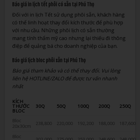
Báo giá in lịch tết phôi có sẵn tại Phú Thọ
Đối với in lịch Tết sử dụng phôi sẵn, khách hàng
có thể linh hoạt thay đổi kích thước để phù hợp
với nhu cầu. Những phôi lịch có sẵn thường
mang tính thẩm mỹ cao nhưng lại thiếu đi thông
điệp để quảng bá cho doanh nghiệp của bạn.
Báo giá lịch bloc phôi sẵn tại Phú Thọ
Báo giá tham khảo và có thể thay đổi. Vui lòng
liên hệ HOTLINE/ZALO để được tư vấn nhanh
nhất
KÍCH
THƯỚC
30Q
50Q
100Q
200Q
250Q
BLOC
Bloc
238,800
220,000
192,200
188,000
187,600
20x30cm
Bloc
302,000
275,000
253,000
248,600
248,000