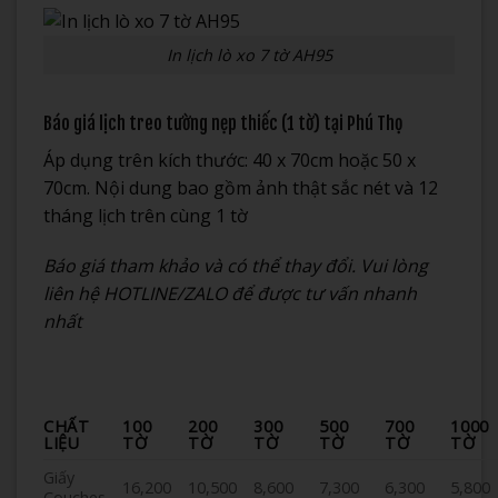
In lịch lò xo 7 tờ AH95
Báo giá lịch treo tường nẹp thiếc (1 tờ) tại Phú Thọ
Áp dụng trên kích thước: 40 x 70cm hoặc 50 x
70cm. Nội dung bao gồm ảnh thật sắc nét và 12
tháng lịch trên cùng 1 tờ
Báo giá tham khảo và có thể thay đổi. Vui lòng
liên hệ HOTLINE/ZALO để được tư vấn nhanh
nhất
CHẤT
100
200
300
500
700
1000
LIỆU
TỜ
TỜ
TỜ
TỜ
TỜ
TỜ
Giấy
16,200
10,500
8,600
7,300
6,300
5,800
Couches