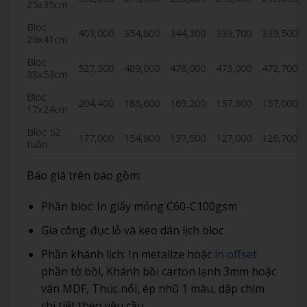
25x35cm
Bloc
403,000
354,800
344,300
339,700
339,500
29x41cm
Bloc
527,300
489,000
478,000
473,000
472,700
38x53cm
Bloc
204,400
186,600
169,200
157,600
157,000
17x24cm
Bloc 52
177,000
154,800
137,500
127,000
126,700
tuần
Báo giá trên bao gồm:
Phần bloc: In giấy mỏng C60-C100gsm
Gia công: đục lỗ và keo dán lịch bloc
Phần khánh lịch: In metalize hoặc
in offset
phần tờ bồi, Khánh bồi carton lạnh 3mm hoặc
ván MDF, Thúc nổi, ép nhũ 1 màu, dập chìm
chi tiết theo yêu cầu