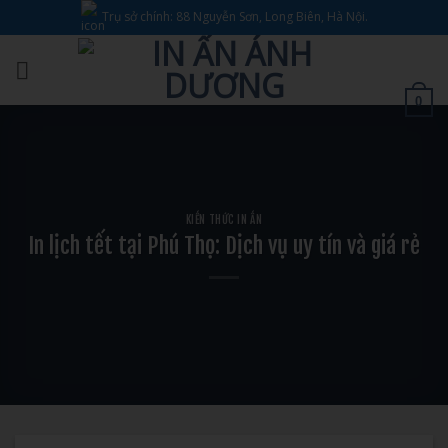
Bỏ
Trụ sở chính: 88 Nguyễn Sơn, Long Biên, Hà Nội.
qua
nội
dung
0
KIẾN THỨC IN ẤN
In lịch tết tại Phú Thọ: Dịch vụ uy tín và giá rẻ