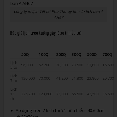
công ty in lịch Tết tại Phú Thọ uy tín – In lịch bàn A
AH67
Báo giá lịch treo tường gáy lò xo (nhiều tờ)
50Q
100Q
200Q
300Q
500Q
700Q
Lịch
96,000
52,200
30,300
23,500
17,800
15,500
5 tờ
Lịch
130,000
70,000
41,200
31,800
23,800
20,700
7 tờ
Lịch
13
225,200
123,600
73,000
55,500
42,500
36,500
tờ
Áp dụng trên 2 kích thước tiêu biểu : 40x60cm