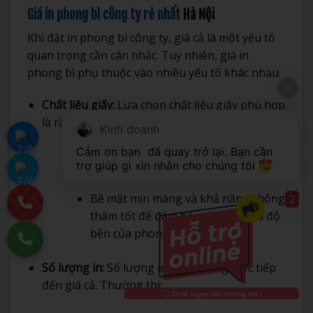
Giá in phong bì công ty rẻ nhất
Hà Nội
Khi đặt in phong bì công ty, giá cả là một yếu tố
quan trọng cần cân nhắc. Tuy nhiên, giá in
phong bì phụ thuộc vào nhiều yếu tố khác nhau.
Chất liệu giấy:
Lựa chọn chất liệu giấy phù hợp
là rất quan trọng. Giấy cần có:
Kinh doanh
Cảm ơn bạn 
 đã quay trở lại. Bạn cần 
Độ dày phù hợp để bảo vệ tài liệu
trợ giúp gì xin nhắn cho chúng tôi 
bên trong.
Bề mặt mịn màng và khả năng chống
2
thấm tốt để đảm bảo thẩm mỹ và độ
bền của phong bì.
Số lượng in:
Số lượng in ảnh hưởng trực tiếp
đến giá cả. Thường thì: