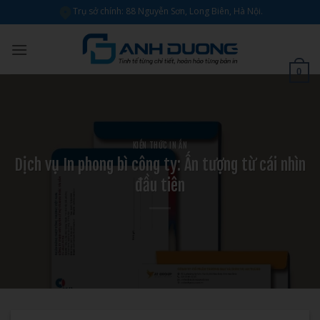
Bỏ
Trụ sở chính: 88 Nguyễn Sơn, Long Biên, Hà Nội.
qua
nội
dung
0
KIẾN THỨC IN ẤN
Dịch vụ In phong bì công ty: Ấn tượng từ cái nhìn
đầu tiên