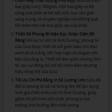
Chọn Giấy Chất Lượng Phù Hợp:
Giza đã chọn
loại giấy Ivory 160gsm, một loại giấy có độ
cứng vừa phải và bề mặt mịn, tạo cảm giác
sang trọng và chuyên nghiệp mà không quá
tốn kém như các loại giấy cao cấp khác.
Thiết Kế Phong Bì Hiện Đại, Nhận Diện Rõ
Ràng:
Với sự tư vấn từ Ánh Dương, phong bì
của Giza được thiết kế với gam màu chủ đạo
xanh lá và trắng, kết hợp logo và slogan nổi
bật của công ty. Thiết kế đơn giản nhưng tinh
tế, tạo sự đồng bộ với bộ nhận diện thương
hiệu tổng thể của Giza.
Tối Ưu Chi Phí Bằng In Số Lượng Lớn:
Giza đã
đặt in phong bì với số lượng lớn để tận dụng
mức giá chiết khấu cao từ Ánh Dương, giúp
giảm chi phí trên mỗi chiếc phong bì mà
không ảnh hưởng đến chất lượng.