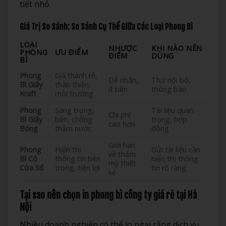
tiết nhỏ.
Giá Trị So Sánh: So Sánh Cụ Thể Giữa Các Loại Phong Bì
LOẠI
NHƯỢC
KHI NÀO NÊN
PHONG
ƯU ĐIỂM
ĐIỂM
DÙNG
BÌ
Phong
Giá thành rẻ,
Dễ nhăn,
Thư nội bộ,
Bì Giấy
thân thiện
ít bền
thông báo
Kraft
môi trường
Phong
Sang trọng,
Tài liệu quan
Chi phí
Bì Giấy
bền, chống
trọng, hợp
cao hơn
Bóng
thấm nước
đồng
Giới hạn
Phong
Hiển thị
Gửi tài liệu cần
về thẩm
Bì Có
thông tin bên
hiển thị thông
mỹ thiết
Cửa Sổ
trong, tiện lợi
tin rõ ràng
kế
Tại sao nên chọn in phong bì công ty giá rẻ tại Hà
Nội
Nhiều doanh nghiệp có thể lo ngại rằng dịch vụ