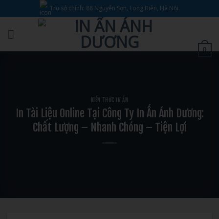
Bỏ
Trụ sở chính: 88 Nguyễn Sơn, Long Biên, Hà Nội.
qua
nội
dung
0
KIẾN THỨC IN ẤN
In Tài Liệu Online Tại Công Ty In Ấn Ánh Dương:
Chất Lượng – Nhanh Chóng – Tiện Lợi