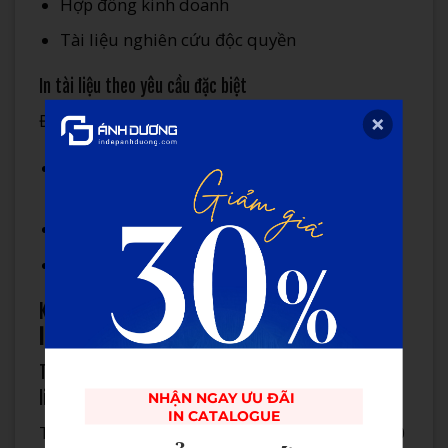
Hợp đồng kinh doanh
Tài liệu nghiên cứu độc quyền
In tài liệu theo yêu cầu đặc biệt
Đáp ứng các yêu cầu không thông thường:
In trên giấy đặc biệt (giấy kraft, giấy mỹ
thuật…)
Kích thước không tiêu chuẩn
Hoàn thiện đặc biệt (dập nổi, ép kim…)
Kinh nghiệm của khách hàng với dịch vụ
in tài
liệu online
Ánh Dương
Trường hợp điển hình: Hội nghị quốc tế với 500 bộ tài
liệu
NHẬN NGAY ƯU ĐÃI 

IN CATALOGUE
Trung tâm Hội nghị Quốc tế tại Hà Nội cần 500