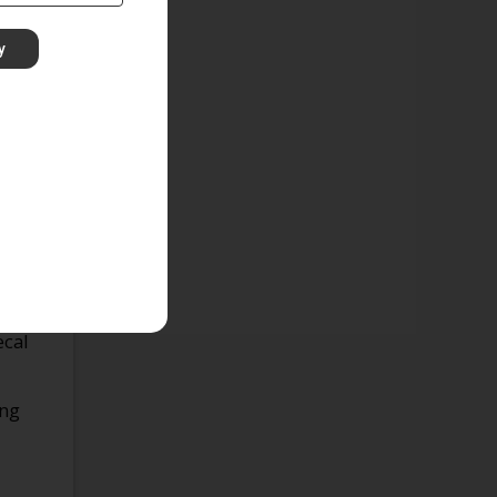
y
 lời
hi
tạp
ecal
ụng