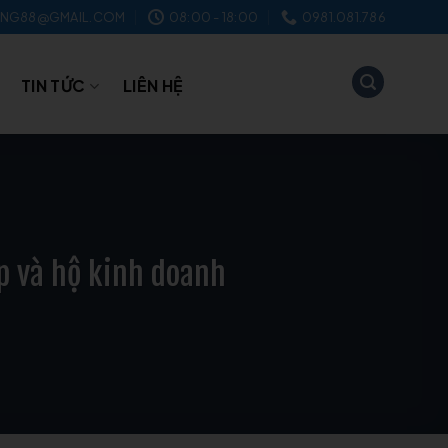
NG88@GMAIL.COM
08:00 - 18:00
0981.081.786
TIN TỨC
LIÊN HỆ
up và hộ kinh doanh