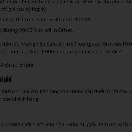
tính được chuyển thẳng sang máy in. Điều này cho phép ch
ới giá cực kỳ hợp lý.
g ngày, thậm chí sau 15-30 phút chờ đợi.
 đương 90-95% so với in Offset.
 tiện lợi, nhưng nếu bạn cần in số lượng cực lớn (trên 10.
 với nhu cầu dưới 1.000 tem, in kỹ thuật số là “vô địch”.
i phí
ể khiến chi phí của bạn tăng lên không cần thiết. Dưới đây l
n cho khách hàng:
xúc nhiều với nước như hộp bánh, túi giấy, tem mã vạch. 