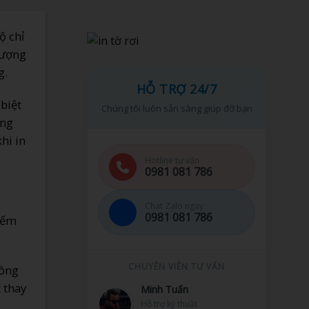
ộ chỉ
lượng
g.
HỖ TRỢ 24/7
biệt
Chúng tôi luôn sẵn sàng giúp đỡ bạn
ông
hi in
Hotline tư vấn
0981 081 786
Chat Zalo ngay
0981 081 786
kiếm
CHUYÊN VIÊN TƯ VẤN
hông
 thay
Ngọc Mai
CSKH & Khiếu nại