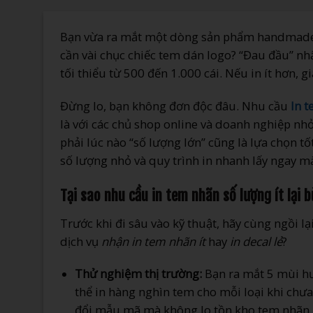
Bạn vừa ra mắt một dòng sản phẩm handmade m
cần vài chục chiếc tem dán logo? “Đau đầu” nhấ
tối thiểu từ 500 đến 1.000 cái. Nếu in ít hơn, gi
Đừng lo, bạn không đơn độc đâu. Nhu cầu
In t
là với các chủ shop online và doanh nghiệp nh
phải lúc nào “số lượng lớn” cũng là lựa chọn tốt
số lượng nhỏ và quy trình in nhanh lấy ngay m
Tại sao nhu cầu in tem nhãn số lượng ít lại 
Trước khi đi sâu vào kỹ thuật, hãy cùng ngồi l
dịch vụ
nhận in tem nhãn ít
hay
in decal lẻ
?
Thử nghiệm thị trường:
Bạn ra mắt 5 mùi h
thể in hàng nghìn tem cho mỗi loại khi chưa 
đổi mẫu mã mà không lo tồn kho tem nhãn l