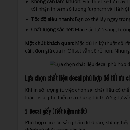
Không cần làm khuôn:
File thiết kế từ máy 
tôi nhận in tem số lượng ít tphcm và Hà Nội v
Tốc độ siêu nhanh:
Bạn có thể lấy ngay tron
Chất lượng sắc nét:
Màu sắc tươi sáng, tương
Một chút khách quan:
Mặc dù in kỹ thuật số rất
cái), đơn giá của in Offset vẫn sẽ rẻ hơn. Nhưng
Lựa chọn chất liệu decal phù hợp để tối ưu ch
Khi in số lượng ít, việc chọn sai chất liệu có th
loại decal phổ biến mà chúng tôi thường tư vấ
1. Decal giấy (Tiết kiệm nhất)
Phù hợp cho các sản phẩm khô ráo, không tiếp 
thành rẻ nhất trong các loại.