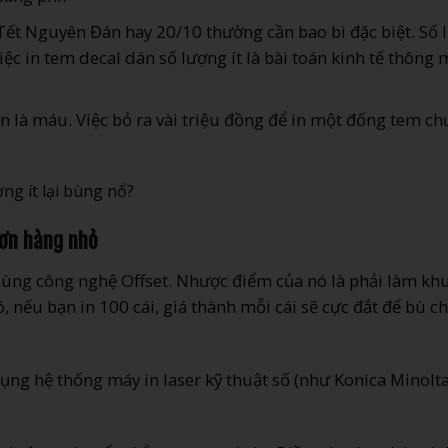
 Tết Nguyên Đán hay 20/10 thường cần bao bì đặc biệt. Số
ệc in tem decal dán số lượng ít là bài toán kinh tế thông 
ền là máu. Việc bỏ ra vài triệu đồng để in một đống tem ch
đơn hàng nhỏ
 dùng công nghệ Offset. Nhược điểm của nó là phải làm kh
, nếu bạn in 100 cái, giá thành mỗi cái sẽ cực đắt để bù ch
ụng hệ thống máy in laser kỹ thuật số (như Konica Minolta