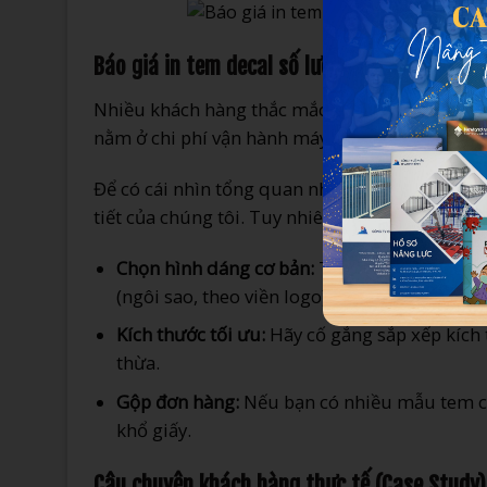
Báo giá in tem decal số lượng ít: Cách tính 
Nhiều khách hàng thắc mắc: “Tại sao in 100 cái 
nằm ở chi phí vận hành máy và công cắt bế (gia
Để có cái nhìn tổng quan nhất về chi phí, mờ
tiết của chúng tôi. Tuy nhiên, dưới đây là một s
Chọn hình dáng cơ bản:
Tem hình chữ nhật, 
(ngôi sao, theo viền logo) vì thời gian bế cắ
Kích thước tối ưu:
Hãy cố gắng sắp xếp kích 
thừa.
Gộp đơn hàng:
Nếu bạn có nhiều mẫu tem cùn
khổ giấy.
Câu chuyện khách hàng thực tế (Case Study)