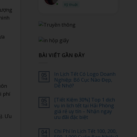
Dịch vụ
 lượng
minh
ưa
BÀI VIẾT GẦN ĐÂY
In Lịch Tết Có Logo Doanh
05
Th8
Nghiệp: Bố Cục Nào Đẹp,
uôn
Dễ Nhớ?
Không
i phí
có
[Tiết Kiệm 30%] Top 1 dịch
05
bình
luận
Th8
vụ in lịch tết tại Hải Phòng
ở
giá rẻ uy tín – Nhận ngay
In
). Ưu
Lịch
ưu đãi đặc biệt
Tết
Có
Không
Logo
có
Chi Phí In Lịch Tết 100, 200,
04
Doanh
bình
Nghiệp:
luận
Th8