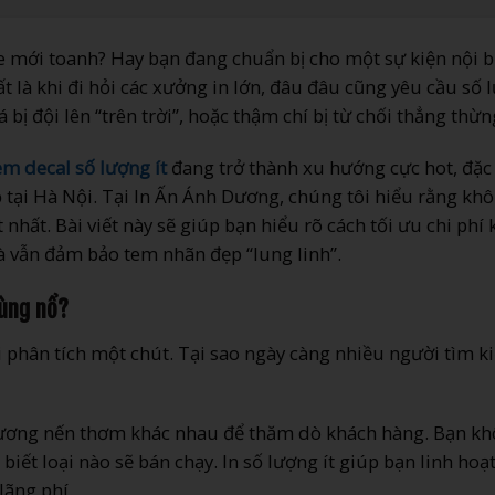
ới toanh? Hay bạn đang chuẩn bị cho một sự kiện nội b
t là khi đi hỏi các xưởng in lớn, đâu đâu cũng yêu cầu số 
á bị đội lên “trên trời”, hoặc thậm chí bị từ chối thẳng thừn
em decal số lượng ít
đang trở thành xu hướng cực hot, đặc 
ỏ tại Hà Nội. Tại In Ấn Ánh Dương, chúng tôi hiểu rằng kh
 nhất. Bài viết này sẽ giúp bạn hiểu rõ cách tối ưu chi phí k
à vẫn đảm bảo tem nhãn đẹp “lung linh”.
bùng nổ?
ại phân tích một chút. Tại sao ngày càng nhiều người tìm 
ương nến thơm khác nhau để thăm dò khách hàng. Bạn k
biết loại nào sẽ bán chạy. In số lượng ít giúp bạn linh hoạt
ãng phí.