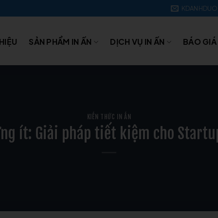
KDANHDUO
THIỆU
SẢN PHẨM IN ẤN
DỊCH VỤ IN ẤN
BÁO GIÁ
KIẾN THỨC IN ẤN
ợng ít: Giải pháp tiết kiệm cho Start