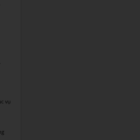
ỹ
ục vụ
ng