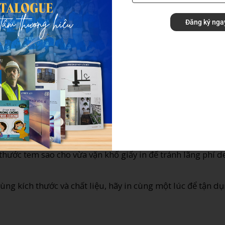
Đăng ký nga
toán thông minh
giá 500đ/cái, mà in 500 cái giá chỉ còn 200đ/cái?”. Câu trả
 công cắt tem theo hình dáng).
i quý khách tham khảo bảng
Báo giá in Decal, in Tem nhãn
c
ố mẹo giúp bạn có giá tốt nhất khi in ít:
hình vuông hoặc hình tròn luôn rẻ hơn các hình thù phức 
t nhanh hơn.
thước tem sao cho vừa vặn khổ giấy in để tránh lãng phí d
g kích thước và chất liệu, hãy in cùng một lúc để tận d