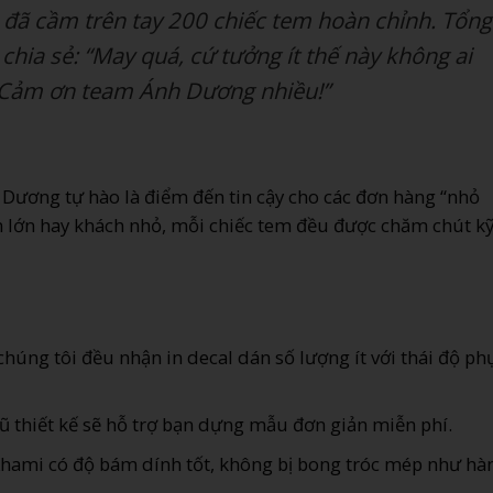
 đã cầm trên tay 200 chiếc tem hoàn chỉnh. Tổng
chia sẻ:
“May quá, cứ tưởng ít thế này không ai
ổ. Cảm ơn team Ánh Dương nhiều!”
 Dương tự hào là điểm đến tin cậy cho các đơn hàng “nhỏ
h lớn hay khách nhỏ, mỗi chiếc tem đều được chăm chút k
chúng tôi đều nhận in decal dán số lượng ít với thái độ ph
ũ thiết kế sẽ hỗ trợ bạn dựng mẫu đơn giản miễn phí.
hami có độ bám dính tốt, không bị bong tróc mép như hà