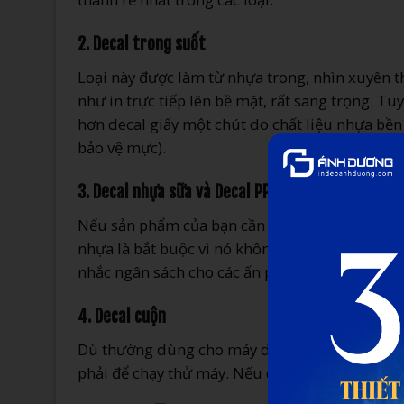
2. Decal trong suốt
Loại này được làm từ nhựa trong, nhìn xuyên thấ
như in trực tiếp lên bề mặt, rất sang trọng. Tu
hơn decal giấy một chút do chất liệu nhựa bền
bảo vệ mực).
3. Decal nhựa sữa và Decal PP
Nếu sản phẩm của bạn cần để trong tủ lạnh hoặ
nhựa là bắt buộc vì nó không thấm nước và xé
nhắc ngân sách cho các ấn phẩm quảng cáo lớn
4. Decal cuộn
Dù thường dùng cho máy dán nhãn tự động số 
phải để chạy thử máy. Nếu quan tâm, bạn có 