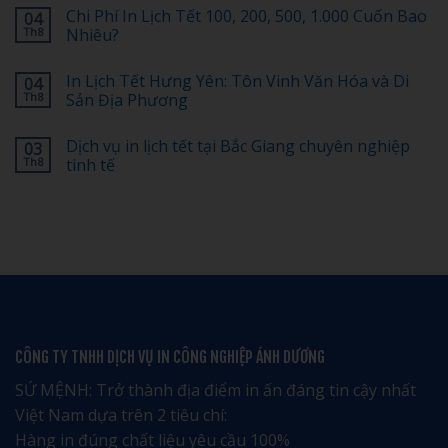
Lịch
có
Chi Phí In Lịch Tết 100, 200, 500, 1.000 Cuốn Bao
04
Tết
bình
Có
luận
Th8
Nhiêu?
Logo
ở
Doanh
[Tiết
Không
Nghiệp:
Kiệm
có
In Lịch Tết Hưng Yên: Tôn Vinh Văn Hóa và Di
04
Bố
30%]
bình
Cục
Top
luận
Th8
Sản Địa Phương
Nào
1
ở
Đẹp,
dịch
Chi
Không
Dễ
vụ
Phí
có
Dịch vụ in lịch tết tại Bắc Giang chuyên nghiệp
03
Nhớ?
in
In
bình
lịch
Lịch
luận
Th8
tinh tế
tết
Tết
ở
tại
100,
In
Không
Hải
200,
Lịch
có
Phòng
500,
Tết
bình
giá
1.000
Hưng
luận
rẻ
Cuốn
Yên:
ở
uy
Bao
Tôn
Dịch
tín
Nhiêu?
Vinh
vụ
–
Văn
in
Nhận
Hóa
lịch
ngay
và
tết
ưu
Di
tại
đãi
Sản
Bắc
đặc
Địa
Giang
CÔNG TY TNHH DỊCH VỤ IN CÔNG NGHIỆP ÁNH DƯƠNG
biệt
Phương
chuyên
nghiệp
tinh
SỨ MỆNH: Trở thành địa điểm in ấn đáng tin cậy nhất
tế
Việt Nam dựa trên 2 tiêu chí:
Hàng in đúng chất liệu yêu cầu 100%