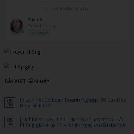
CHUYÊN VIÊN TƯ VẤN
Minh Tuấn
Hỗ trợ kỹ thuật
Kỹ thuật
BÀI VIẾT GẦN ĐÂY
In Lịch Tết Có Logo Doanh Nghiệp: Bố Cục Nào
05
Th8
Đẹp, Dễ Nhớ?
Không
có
[Tiết Kiệm 30%] Top 1 dịch vụ in lịch tết tại Hải
05
bình
luận
Th8
Phòng giá rẻ uy tín – Nhận ngay ưu đãi đặc biệt
ở
In
Không