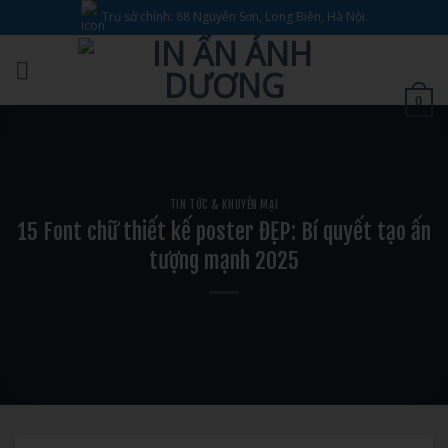
Bỏ
Trụ sở chính: 88 Nguyễn Sơn, Long Biên, Hà Nội.
qua
nội
dung
0
TIN TỨC & KHUYẾN MẠI
15 Font chữ thiết kế poster ĐẸP: Bí quyết tạo ấn
tượng mạnh 2025