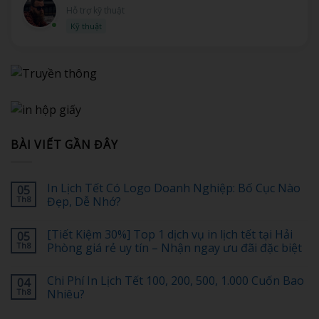
Hỗ trợ kỹ thuật
Kỹ thuật
BÀI VIẾT GẦN ĐÂY
In Lịch Tết Có Logo Doanh Nghiệp: Bố Cục Nào
05
Th8
Đẹp, Dễ Nhớ?
Không
có
[Tiết Kiệm 30%] Top 1 dịch vụ in lịch tết tại Hải
05
bình
luận
Th8
Phòng giá rẻ uy tín – Nhận ngay ưu đãi đặc biệt
ở
In
Không
Lịch
có
Chi Phí In Lịch Tết 100, 200, 500, 1.000 Cuốn Bao
04
Tết
bình
Có
luận
Th8
Nhiêu?
Logo
ở
Doanh
[Tiết
Không
Nghiệp:
Kiệm
có