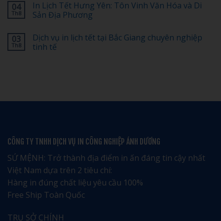
In Lịch Tết Hưng Yên: Tôn Vinh Văn Hóa và Di
04
Bố
30%]
bình
Cục
Top
luận
Th8
Sản Địa Phương
Nào
1
ở
Đẹp,
dịch
Chi
Không
Dễ
vụ
Phí
có
Dịch vụ in lịch tết tại Bắc Giang chuyên nghiệp
03
Nhớ?
in
In
bình
lịch
Lịch
luận
Th8
tinh tế
tết
Tết
ở
tại
100,
In
Không
Hải
200,
Lịch
có
Phòng
500,
Tết
bình
giá
1.000
Hưng
luận
rẻ
Cuốn
Yên:
ở
uy
Bao
Tôn
Dịch
tín
Nhiêu?
Vinh
vụ
–
Văn
in
Nhận
Hóa
lịch
ngay
và
tết
ưu
Di
tại
đãi
Sản
Bắc
đặc
Địa
Giang
CÔNG TY TNHH DỊCH VỤ IN CÔNG NGHIỆP ÁNH DƯƠNG
biệt
Phương
chuyên
nghiệp
tinh
SỨ MỆNH: Trở thành địa điểm in ấn đáng tin cậy nhất
tế
Việt Nam dựa trên 2 tiêu chí:
Hàng in đúng chất liệu yêu cầu 100%
Free Ship Toàn Quốc
TRỤ SỞ CHÍNH