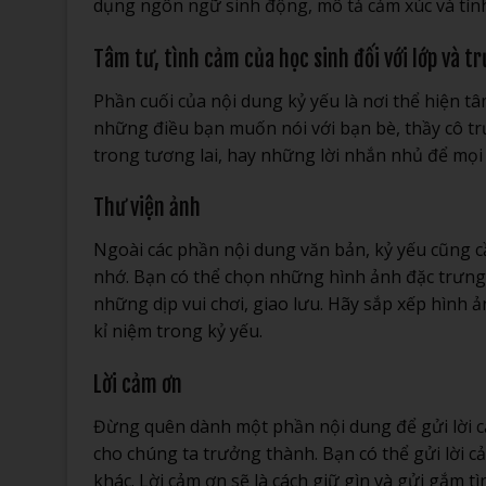
dụng ngôn ngữ sinh động, mô tả cảm xúc và tình
Tâm tư, tình cảm của học sinh đối với lớp và t
Phần cuối của nội dung kỷ yếu là nơi thể hiện tâ
những điều bạn muốn nói với bạn bè, thầy cô trư
trong tương lai, hay những lời nhắn nhủ để mọ
Thư viện ảnh
Ngoài các phần nội dung văn bản, kỷ yếu cũng 
nhớ. Bạn có thể chọn những hình ảnh đặc trưng, 
những dịp vui chơi, giao lưu. Hãy sắp xếp hình
kỉ niệm trong kỷ yếu.
Lời cảm ơn
Đừng quên dành một phần nội dung để gửi lời c
cho chúng ta trưởng thành. Bạn có thể gửi lời c
khác. Lời cảm ơn sẽ là cách giữ gìn và gửi gắm 