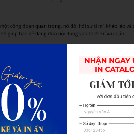
 một công đoạn quan trọng, nó đòi hỏi sự tỉ mỉ, khéo léo và
 để giúp bạn dễ dàng đưa nội dung vào thiết kế và in ấn.
NHẬN NGAY Ư
p nội dung một cách khoa học và hợp lý. Bạn có thể phân chia
húc, thư viện ảnh, hoạt động học tập, giao lưu, lời cảm ơn và
IN CATAL
 lý trong toàn bộ cuốn kỷ yếu.
GIẢM TỚ
với đơn đầu tiên 
nội dung trên từng trang kỷ yếu một cách hài hòa và thu hút.
Họ tên
nh ảnh, biểu tượng và các yếu tố trang trí sao cho phù hợp 
hời, hãy tạo ra một bố cục đồng nhất, dễ nhìn và dễ theo d
Số điện thoại