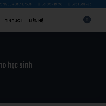
UONG88@GMAIL.COM
08:00 - 18:00
0981.081.786
TIN TỨC
LIÊN HỆ
ho học sinh