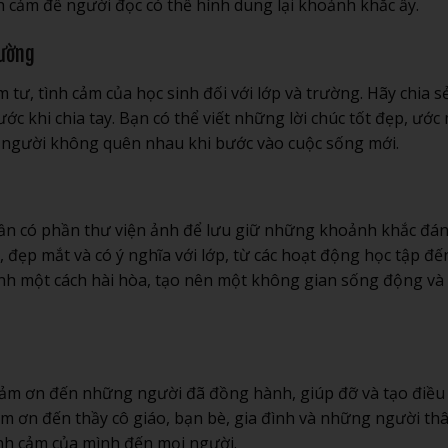
 cảm để người đọc có thể hình dung lại khoảnh khắc ấy.
rường
m tư, tình cảm của học sinh đối với lớp và trường. Hãy chia s
ớc khi chia tay. Bạn có thể viết những lời chúc tốt đẹp, ước
i người không quên nhau khi bước vào cuộc sống mới.
cần có phần thư viện ảnh để lưu giữ những khoảnh khắc đá
đẹp mắt và có ý nghĩa với lớp, từ các hoạt động học tập đế
 ảnh một cách hài hòa, tạo nên một không gian sống động và
ảm ơn đến những người đã đồng hành, giúp đỡ và tạo điều
ảm ơn đến thầy cô giáo, bạn bè, gia đình và những người th
tình cảm của mình đến mọi người.