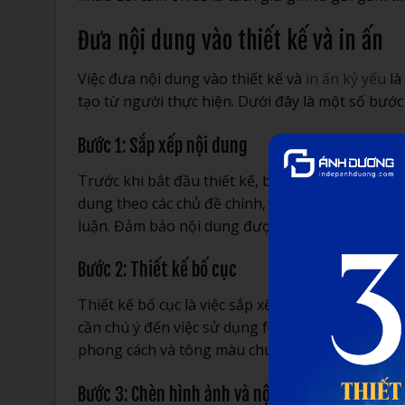
Đưa nội dung vào thiết kế và in ấn
Việc đưa nội dung vào thiết kế và
in ấn kỷ yếu
là
tạo từ người thực hiện. Dưới đây là một số bước
Bước 1: Sắp xếp nội dung
Trước khi bắt đầu thiết kế, bạn cần phải sắp xế
dung theo các chủ đề chính, như giới thiệu, lời c
luận. Đảm bảo nội dung được phân bố đều và hợp
Bước 2: Thiết kế bố cục
Thiết kế bố cục là việc sắp xếp các thành phần 
cần chú ý đến việc sử dụng font chữ, màu sắc, hì
phong cách và tông màu chung của kỷ yếu. Đồng t
Bước 3: Chèn hình ảnh và nội dung văn bản