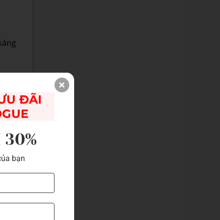
 sáng
U ĐÃI 

 nội
 kết
OGUE
I 30%
của bạn
 Bạn
với
õi.