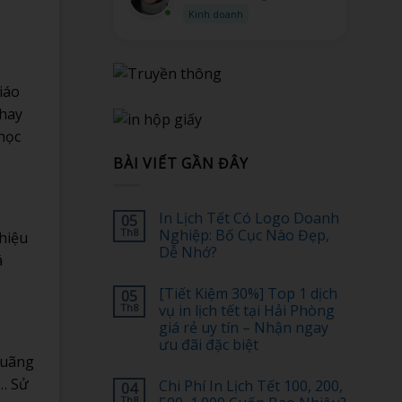
Kỹ thuật
iáo
 hay
học
BÀI VIẾT GẦN ĐÂY
In Lịch Tết Có Logo Doanh
05
Th8
Nghiệp: Bố Cục Nào Đẹp,
thiệu
Dễ Nhớ?
á
Không
có
[Tiết Kiệm 30%] Top 1 dịch
05
bình
luận
Th8
vụ in lịch tết tại Hải Phòng
ở
giá rẻ uy tín – Nhận ngay
In
Lịch
ưu đãi đặc biệt
Tết
 quãng
Có
Không
Logo
có
i… Sử
Chi Phí In Lịch Tết 100, 200,
04
Doanh
bình
Nghiệp:
luận
Th8