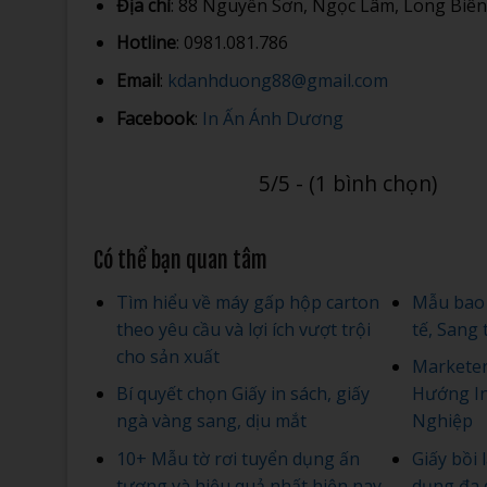
Địa chỉ
: 88 Nguyễn Sơn, Ngọc Lâm, Long Biên
Hotline
: 0981.081.786
Email
:
kdanhduong88@gmail.com
Facebook
:
In Ấn Ánh Dương
5/5 - (1 bình chọn)
Có thể bạn quan tâm
Tìm hiểu về máy gấp hộp carton
Mẫu bao l
theo yêu cầu và lợi ích vượt trội
tế, Sang 
cho sản xuất
Marketer
Bí quyết chọn Giấy in sách, giấy
Hướng In
ngà vàng sang, dịu mắt
Nghiệp
10+ Mẫu tờ rơi tuyển dụng ấn
Giấy bồi
tượng và hiệu quả nhất hiện nay
dụng đa 