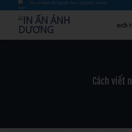
Bỏ
Trụ sở chính: 88 Nguyễn Sơn, Long Biên, Hà Nội.
qua
nội
dung
GIỚI 
Cách viết 