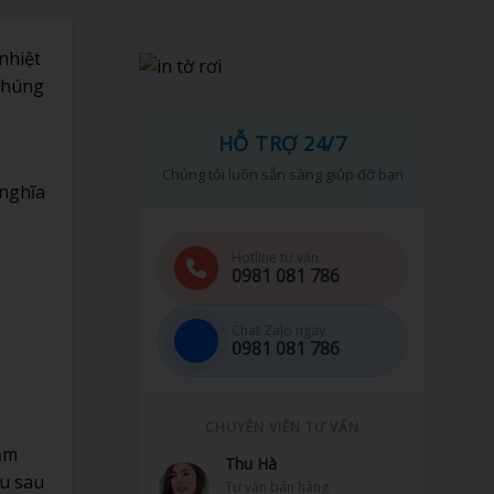
nhiệt
 chúng
HỖ TRỢ 24/7
Chúng tôi luôn sẵn sàng giúp đỡ bạn
 nghĩa
Hotline tư vấn
0981 081 786
Chat Zalo ngay
0981 081 786
CHUYÊN VIÊN TƯ VẤN
cảm
Minh Tuấn
ếu sau
Hỗ trợ kỹ thuật