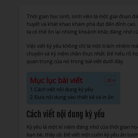
Thời gian học sinh, sinh viên là một giai đoạn đ
huyết và khát khao khám phá đạt đến đỉnh cao.
ta có thể ôn lại những khoảnh khắc đáng nhớ cù
Việc viết kỷ yếu không chỉ là một trách nhiệm mà
chuyện và kỷ niệm chân thực nhất. Để hiểu rõ hơ
quan trọng của nó trong bài viết dưới đây.
Mục lục bài viết
Cách viết nội dung kỷ yếu
Đưa nội dung vào thiết kế và in ấn
Cách viết nội dung kỷ yếu
Kỷ yếu là một kỉ niệm đáng nhớ của thời gian học
bạn bè, thầy cô. Để viết một cuốn kỷ yếu ấn tượn