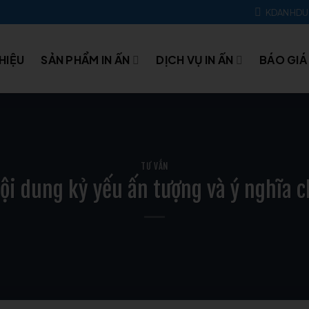
KDANHD
THIỆU
SẢN PHẨM IN ẤN
DỊCH VỤ IN ẤN
BÁO GIÁ
TƯ VẤN
nội dung kỷ yếu ấn tượng và ý nghĩa c