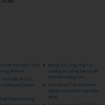
, Hà Nội
ì xì đỏ trơn 2027: Tinh
Không Tin Cũng Phải Tin –
trọng & Giá rẻ
Catalogue Quảng Cáo Quyết
Định Đơn Hàng Lớn!
 Sành Điệu & 7 Xu
 Catalogue Chuyên
Thiết kế lịch Tết cho doanh
nghiệp nhỏ với bộ nhận diện
riêng
 là gì? Khám phá ứng
dạng trong cuộc sống
In Catalogue quận Cầu Giấy uy