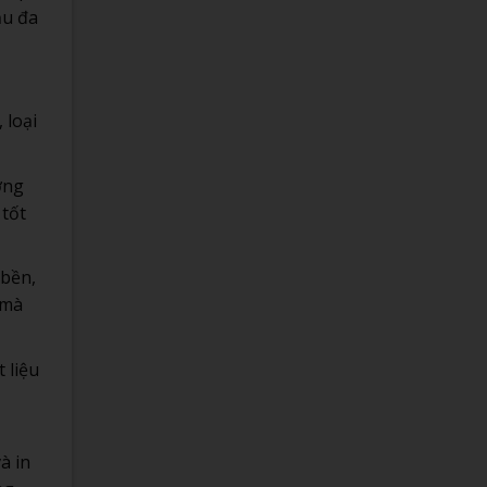
ầu đa
 loại
ợng
 tốt
u bền,
 mà
t liệu
à in