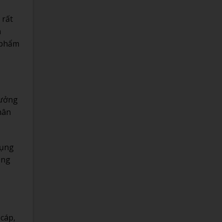
 rất
n
 phẩm
hưởng
hân
dụng
ộng
 cáp,