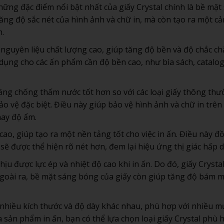
hững đặc điểm nổi bật nhất của giấy Crystal chính là bề mặt
ăng độ sắc nét của hình ảnh và chữ in, mà còn tạo ra một c
.
c nguyên liệu chất lượng cao, giúp tăng độ bền và độ chắc c
 dụng cho các ấn phẩm cần độ bền cao, như bìa sách, catalo
 năng chống thấm nước tốt hơn so với các loại giấy thông thư
 vệ đặc biệt. Điều này giúp bảo vệ hình ảnh và chữ in trên
hay độ ẩm.
 cao, giúp tạo ra một nền tảng tốt cho việc in ấn. Điều này đ
 sẽ được thể hiện rõ nét hơn, đem lại hiệu ứng thị giác hấp d
hịu được lực ép và nhiệt độ cao khi in ấn. Do đó, giấy Crystal
. Ngoài ra, bề mặt sáng bóng của giấy còn giúp tăng độ bám 
ó nhiều kích thước và độ dày khác nhau, phù hợp với nhiều m
 sản phẩm in ấn, bạn có thể lựa chọn loại giấy Crystal phù 