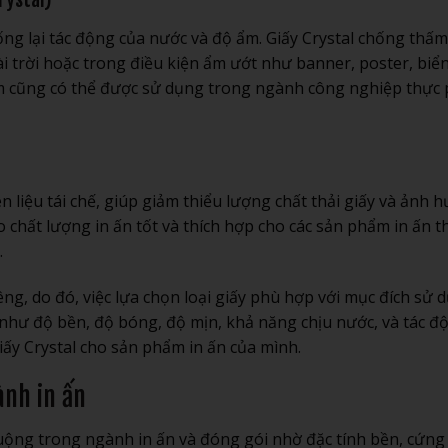
chống lại tác động của nước và độ ẩm. Giấy Crystal chống thấm
i trời hoặc trong điều kiện ẩm ướt như banner, poster, biể
hấm cũng có thể được sử dụng trong ngành công nghiệp thực
yên liệu tái chế, giúp giảm thiểu lượng chất thải giấy và ảnh 
o chất lượng in ấn tốt và thích hợp cho các sản phẩm in ấn t
.
êng, do đó, việc lựa chọn loại giấy phù hợp với mục đích sử 
ố như độ bền, độ bóng, độ mịn, khả năng chịu nước, và tác đ
iấy Crystal cho sản phẩm in ấn của mình.
ành in ấn
chuộng trong ngành in ấn và đóng gói nhờ đặc tính bền, cứng