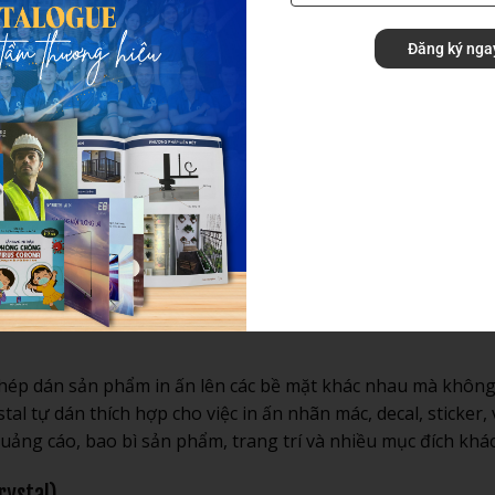
hơn.
Đăng ký nga
và mờ, mang đến sự kết hợp hài hòa giữa hai loại giấy trên.
 giác sang trọng và quý phái. Loại giấy này thích hợp cho việ
, bao bì, v.v.
g với máy in nhiệt, cho phép in ấn nhanh chóng và chính xác
g dụng như in tem nhãn, vé máy bay, hóa đơn, v.v.
 phép dán sản phẩm in ấn lên các bề mặt khác nhau mà không
al tự dán thích hợp cho việc in ấn nhãn mác, decal, sticker, v
ảng cáo, bao bì sản phẩm, trang trí và nhiều mục đích khác
rystal)