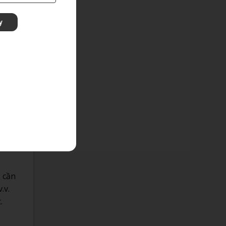
y
 Bề
c in
. Giấy
 cần
.v.
.