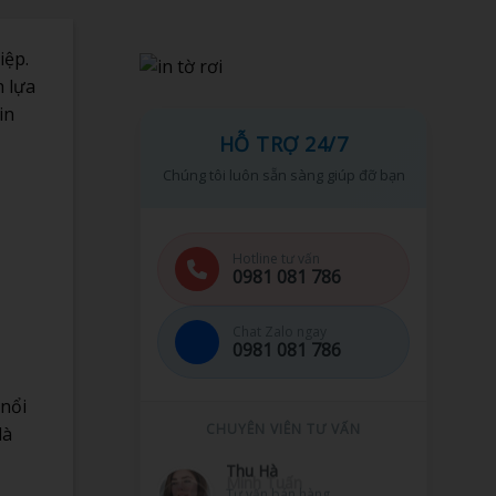
iệp.
h lựa
in
HỖ TRỢ 24/7
Chúng tôi luôn sẵn sàng giúp đỡ bạn
Hotline tư vấn
0981 081 786
Chat Zalo ngay
0981 081 786
 nổi
CHUYÊN VIÊN TƯ VẤN
là
Minh Tuấn
Hỗ trợ kỹ thuật