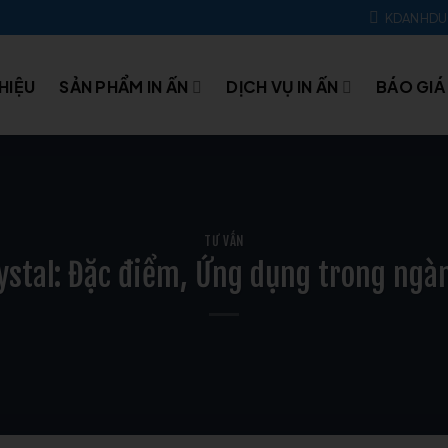
KDANHD
THIỆU
SẢN PHẨM IN ẤN
DỊCH VỤ IN ẤN
BÁO GIÁ
TƯ VẤN
ystal: Đặc điểm, Ứng dụng trong ngà