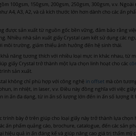
 gồm 100gsm, 150gsm, 200gsm, 250gsm, 300gsm, v.v. Ngoài 
 như A4, A3, A2, và cả kích thước lớn hơn dành cho các ấn ph
ờng được sản xuất từ nguồn gốc bền vững, đảm bảo rằng việ
ng. Nhiều nhà sản xuất giấy Crystal cam kết sử dụng các ng
 với môi trường, giảm thiểu ảnh hưởng đến hệ sinh thái.
có khả năng tương thích với nhiều loại mực in khác nhau, từ 
p giấy Crystal trở thành một lựa chọn linh hoạt cho các
cô
trình sản xuất.
ystal không chỉ phù hợp với công nghệ
in offset
mà còn tươn
hun, in nhiệt, in laser, v.v. Điều này đồng nghĩa với việc giấy
 in ấn đa dạng, từ in ấn số lượng lớn đến in ấn số lượng ít
 trình bày ở trên giúp cho loại giấy này trở thành lựa chọn
các ấn phẩm quảng cáo, brochure, catalogue, đến các sản p
ại hiệu quả in ấn đáng kể và giúp nâng cao giá trị thẩm mỹ 