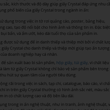
u sắc, kích thước và độ dày giúp giấy Crystal đáp ứng nhu c
ng phổ biến của giấy Crystal trong ngành in ấn:
sử dụng trong việc in tờ rơi quảng cáo, poster, bảng hiệu,
ng cao, tạo độ nổi bật cho hình ảnh và thông tin in. Đặc biệt,
 bụi bẩn, và ẩm ướt, kéo dài tuổi thọ của sản phẩm in.
ng được sử dụng để in danh thiếp và thiệp mời bởi vì chất lư
giấy Crystal cho danh thiếp và thiệp mời giúp tạo ấn tượng
 của doanh nghiệp hay cá nhân.
ợp để sản xuất bao bì sản phẩm,
hộp giấy
,
túi giấy
, vì chất liệ
uà làm từ giấy Crystal không chỉ bảo vệ sản phẩm bên trong
 thu hút sự quan tâm của người tiêu dùng.
ộng rãi trong việc in sách, tạp chí, catalogue, báo cáo, vì chấ
chí in trên giấy Crystal thường có hình ảnh sắc nét, màu sắc
 in có chất lượng cao và độ bền lâu dài.
ụng trong in ấn nghệ thuật, như in tranh, ảnh nghệ thuật, v