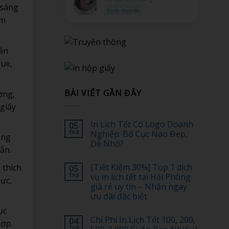
 sáng
Kỹ thuật
ảm
hắn
gue,
BÀI VIẾT GẦN ĐÂY
ờng,
 giấy
In Lịch Tết Có Logo Doanh
05
Th8
Nghiệp: Bố Cục Nào Đẹp,
ồng
Dễ Nhớ?
ẫn.
Không
có
[Tiết Kiệm 30%] Top 1 dịch
 thích
05
bình
luận
Th8
vụ in lịch tết tại Hải Phòng
mực,
ở
giá rẻ uy tín – Nhận ngay
In
Lịch
ưu đãi đặc biệt
Tết
Có
Không
ục
Logo
có
Chi Phí In Lịch Tết 100, 200,
04
Doanh
bình
hợp.
Nghiệp:
luận
Th8