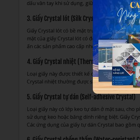
dấu vân tay khi sử dụng, giữ sản phẩm sạch sẽ 
3. Giấy Crystal lót (Silk Crystal)
Giấy Crystal lót có bề mặt trung gian giữa bóng 
mặt của giấy Crystal lót có độ mịn màng, tạo cảm
ấn các sản phẩm cao cấp như brochure, danh thiếp
4. Giấy Crystal nhiệt (Thermal Crystal)
Loại giấy này được thiết kế đặc biệt để hoạt độn
Crystal nhiệt thường được sử dụng trong các ứn
5. Giấy Crystal tự dán (Self-adhesive Crystal)
Loại giấy này có lớp keo tự dán ở mặt sau, cho
sử dụng keo hoặc băng dính riêng biệt. Giấy Cryst
Các ứng dụng của giấy tự dán Crystal bao gồm qu
6. Giấy Crystal chống thấm (Water-resistant C