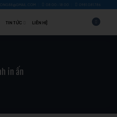
UONG88@GMAIL.COM
08:00 - 18:00
0981.081.786
TIN TỨC
LIÊN HỆ
nh in ấn