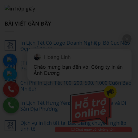
BÀI VIẾT GẦN ĐÂY
In Lịch Tết Có Logo Doanh Nghiệp: Bố Cục Nào
05
Th8
Đẹp, Dễ Nhớ?
Không
Hoàng Linh
có
[Tiết Kiệm 30%] Top 1 dịch vụ in lịch tết tại Hải
05
bình
Chào mừng bạn đến với Công ty in ấn 
luận
Th8
Phòng giá rẻ uy tín – Nhận ngay ưu đãi đặc biệt
ở
Ánh Dương
In
Không
Lịch
có
Chi Phí In Lịch Tết 100, 200, 500, 1.000 Cuốn Bao
04
Tết
bình
Có
luận
Th8
Nhiêu?
Logo
ở
Doanh
[Tiết
Không
Nghiệp:
Kiệm
có
In Lịch Tết Hưng Yên: Tôn Vinh Văn Hóa và Di
04
Bố
30%]
bình
Cục
Top
luận
Th8
Sản Địa Phương
Nào
1
ở
Đẹp,
dịch
Chi
Không
Dễ
vụ
Phí
có
Dịch vụ in lịch tết tại Bắc Giang chuyên nghiệp
03
Nhớ?
in
In
bình
lịch
Lịch
luận
Th8
tinh tế
tết
Tết
ở
tại
100,
In
Không