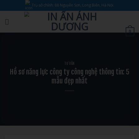
Bỏ
Trụ sở chính: 88 Nguyễn Sơn, Long Biên, Hà Nội.
qua
nội
dung
0
TƯ VẤN
Hồ sơ năng lực công ty công nghệ thông tin: 5
mẫu đẹp nhất