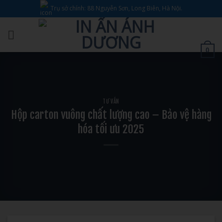
Bỏ
Trụ sở chính: 88 Nguyễn Sơn, Long Biên, Hà Nội.
qua
nội
dung
0
TƯ VẤN
Hộp carton vuông chất lượng cao – Bảo vệ hàng
hóa tối ưu 2025