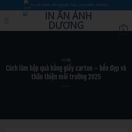
Bỏ
Trụ sở chính: 88 Nguyễn Sơn, Long Biên, Hà Nội.
qua
nội
dung
0
TƯ VẤN
Cách làm hộp quà bằng giấy carton – bền đẹp và
thân thiện môi trường 2025