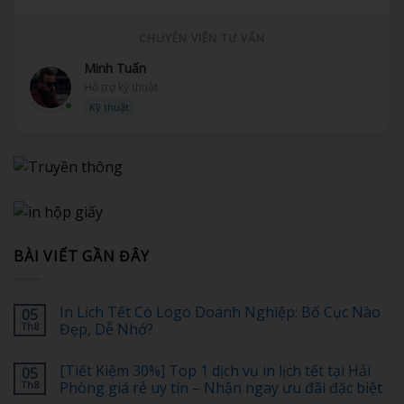
CHUYÊN VIÊN TƯ VẤN
Minh Tuấn
Hỗ trợ kỹ thuật
Kỹ thuật
BÀI VIẾT GẦN ĐÂY
In Lịch Tết Có Logo Doanh Nghiệp: Bố Cục Nào
05
Th8
Đẹp, Dễ Nhớ?
Không
có
[Tiết Kiệm 30%] Top 1 dịch vụ in lịch tết tại Hải
05
bình
luận
Th8
Phòng giá rẻ uy tín – Nhận ngay ưu đãi đặc biệt
ở