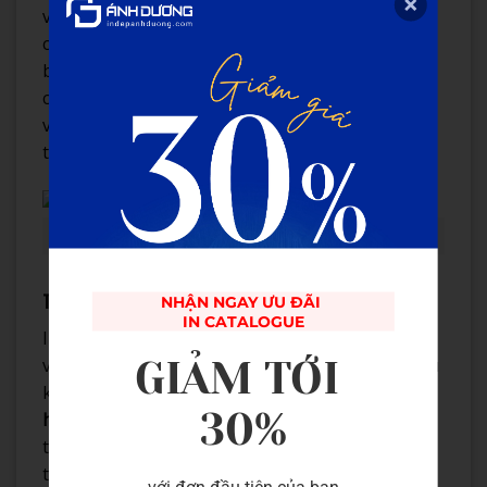
vững, vừa bảo vệ môi trường, vừa đáp ứng nhu
cầu sử dụng lâu dài của khách hàng. Hộp quà
bằng giấy carton không chỉ có độ bền cao mà
còn dễ dàng tái chế sau khi sử dụng, góp phần
vào việc giảm thiểu rác thải nhựa và giữ gìn môi
trường xanh sạch.
Hộp quà bằng giấy carton sáng tạo
Thiết kế sáng tạo, đa dạng
NHẬN NGAY ƯU ĐÃI 

IN CATALOGUE
In Ấn Ánh Dương tự hào về khả năng sáng tạo
GIẢM TỚI 
và thiết kế của mình. Với đội ngũ chuyên gia giàu
kinh nghiệm, công ty có thể tạo ra những mẫu
30%
hộp quà carton
độc đáo, từ đơn giản đến phức
tạp. Khách hàng có thể yêu cầu những thiết kế
theo phong cách cổ điển, hiện đại, hay thậm chí