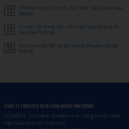
In
Không
Lịch
có
Chi Phí In Lịch Tết 100, 200, 500, 1.000 Cuốn Bao
04
Tết
bình
Có
luận
Th8
Nhiêu?
Logo
ở
Doanh
[Tiết
Không
Nghiệp:
Kiệm
có
In Lịch Tết Hưng Yên: Tôn Vinh Văn Hóa và Di
04
Bố
30%]
bình
Cục
Top
luận
Th8
Sản Địa Phương
Nào
1
ở
Đẹp,
dịch
Chi
Không
Dễ
vụ
Phí
có
Dịch vụ in lịch tết tại Bắc Giang chuyên nghiệp
03
Nhớ?
in
In
bình
lịch
Lịch
luận
Th8
tinh tế
tết
Tết
ở
tại
100,
In
Không
Hải
200,
Lịch
có
Phòng
500,
Tết
bình
giá
1.000
Hưng
luận
rẻ
Cuốn
Yên:
ở
uy
Bao
Tôn
Dịch
tín
Nhiêu?
Vinh
vụ
–
Văn
in
Nhận
Hóa
lịch
ngay
và
tết
ưu
Di
tại
đãi
Sản
Bắc
đặc
Địa
Giang
CÔNG TY TNHH DỊCH VỤ IN CÔNG NGHIỆP ÁNH DƯƠNG
biệt
Phương
chuyên
nghiệp
tinh
SỨ MỆNH: Trở thành địa điểm in ấn đáng tin cậy nhất
tế
Việt Nam dựa trên 2 tiêu chí: