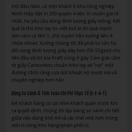
Hồi đầu năm, có một khách ở khu công nghiệp
Ninh Hiệp đặt in 200 quyển 4 liên. Vì muốn giá rẻ
nhất, họ yêu cầu dùng định lượng giấy mỏng. Kết
quả là thủ kho tay to, viết bút bi ấn quá mạnh
làm rách cả liên 1, chữ xuyên hẳn xuống liên 4
nhòe nhoẹt. Xưởng chúng tôi đã phải tư vấn họ
đổi sang định lượng giấy dày hơn (50-55gsm) cho
liên đầu và lót bìa Kraft cứng ở gáy. Cảm giác cầm
tờ giấy Carbonless chuẩn trên tay xé “rẹt” một
đường rãnh răng cưa dứt khoát nó mượt mà và
chuyên nghiệp hơn hẳn.
Bảng So Sánh & Tính Toán Chi Phí Thực Tế (E-E-A-T)
Để khách hàng có cái nhìn khách quan trước khi
ra quyết định, chúng tôi lập bảng so sánh chi tiết
giữa việc dùng khổ A4 và các khổ nhỏ hơn trong
môi trường kho hàng/phân phối sỉ.