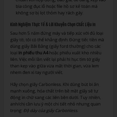
bìa còng đục lỗ hoặc file hồ sơ kế toán mà
không sợ bị lọt thỏm hay rách gáy.
Kinh Nghiệm Thực Tế & Lời Khuyên Chọn Chất Liệu In
Sau hơn 5 năm đứng máy và tiếp xúc với đủ loại
giấy tờ, tôi có thể khẳng định: Đừng tiếc tiền mà
dùng giấy Bãi Bằng (giấy ford thường) cho các
loại
in phiếu thu A4
hoặc phiếu xuất kho nhiều
liên. Việc mỗi lần viết lại phải hì hục tìm tờ giấy
than kẹp vào giữa vừa mất thời gian, vừa lem
nhem đen xì tay người viết.
Hãy chọn giấy Carbonless. Khi dùng bút bi ấn
mạnh xuống, hóa chất trên bề mặt giấy sẽ tự
động in chữ sang các liên bên dưới. Tuy nhiên,
anh/chị cần lưu ý một chi tiết nhỏ nhưng quan
trọng:
Độ dày của giấy Carbonless
.