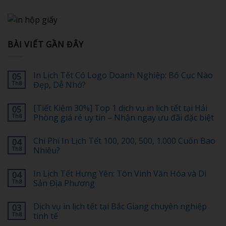
BÀI VIẾT GẦN ĐÂY
In Lịch Tết Có Logo Doanh Nghiệp: Bố Cục Nào
05
Th8
Đẹp, Dễ Nhớ?
Không
có
[Tiết Kiệm 30%] Top 1 dịch vụ in lịch tết tại Hải
05
bình
luận
Th8
Phòng giá rẻ uy tín – Nhận ngay ưu đãi đặc biệt
ở
In
Không
Lịch
có
Chi Phí In Lịch Tết 100, 200, 500, 1.000 Cuốn Bao
04
Tết
bình
Có
luận
Th8
Nhiêu?
Logo
ở
Doanh
[Tiết
Không
Nghiệp:
Kiệm
có
In Lịch Tết Hưng Yên: Tôn Vinh Văn Hóa và Di
04
Bố
30%]
bình
Cục
Top
luận
Th8
Sản Địa Phương
Nào
1
ở
Đẹp,
dịch
Chi
Không
Dễ
vụ
Phí
có
Dịch vụ in lịch tết tại Bắc Giang chuyên nghiệp
03
Nhớ?
in
In
bình
lịch
Lịch
luận
Th8
tinh tế
tết
Tết
ở