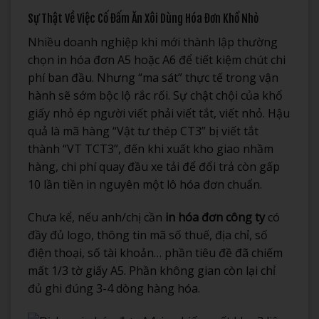
Sự Thật Về Việc Cố Đấm Ăn Xôi Dùng Hóa Đơn Khổ Nhỏ
Nhiều doanh nghiệp khi mới thành lập thường
chọn in hóa đơn A5 hoặc A6 để tiết kiệm chút chi
phí ban đầu. Nhưng “ma sát” thực tế trong vận
hành sẽ sớm bộc lộ rắc rối. Sự chật chội của khổ
giấy nhỏ ép người viết phải viết tắt, viết nhỏ. Hậu
quả là mã hàng “Vật tư thép CT3” bị viết tắt
thành “VT TCT3”, đến khi xuất kho giao nhầm
hàng, chi phí quay đầu xe tải để đổi trả còn gấp
10 lần tiền in nguyên một lô hóa đơn chuẩn.
Chưa kể, nếu anh/chị cần
in hóa đơn công ty
có
đầy đủ logo, thông tin mã số thuế, địa chỉ, số
điện thoại, số tài khoản… phần tiêu đề đã chiếm
mất 1/3 tờ giấy A5. Phần không gian còn lại chỉ
đủ ghi đúng 3-4 dòng hàng hóa.