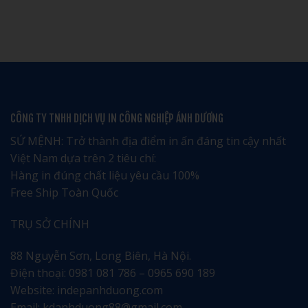
tại
100,
In
Không
Hải
200,
Lịch
có
Phòng
500,
Tết
bình
giá
1.000
Hưng
luận
rẻ
Cuốn
Yên:
ở
uy
Bao
Tôn
Dịch
tín
Nhiêu?
Vinh
vụ
–
Văn
in
Nhận
Hóa
lịch
ngay
và
tết
ưu
Di
tại
đãi
Sản
Bắc
đặc
Địa
Giang
CÔNG TY TNHH DỊCH VỤ IN CÔNG NGHIỆP ÁNH DƯƠNG
biệt
Phương
chuyên
nghiệp
tinh
SỨ MỆNH: Trở thành địa điểm in ấn đáng tin cậy nhất
tế
Việt Nam dựa trên 2 tiêu chí:
Hàng in đúng chất liệu yêu cầu 100%
Free Ship Toàn Quốc
TRỤ SỞ CHÍNH
88 Nguyễn Sơn, Long Biên, Hà Nội.
Điện thoại: 0981 081 786 – 0965 690 189
Website: indepanhduong.com
Email: kdanhduong88@gmail.com