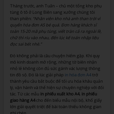
Tháng trước, anh Tuấn – chủ một tổng kho phụ
tùng ô tô ở Long Biên sang xưởng chúng tôi
than phiền:
“Nhân viên kho nhà anh than trời vì
quyển hóa đơn A5 bé quá. Đơn hàng khách sỉ
toàn 15-20 mã phụ tùng, viết tràn cả ra ngoài lề,
chữ thì ríu vào nhau, đến lúc kế toán nhập liệu
đọc sai bét nhè.”
Đó không phải là câu chuyện hiếm gặp. Khi quy
mô kinh doanh mở rộng, những tờ biên nhận
nhỏ lẻ không còn đủ sức gánh vác lượng thông
tin đồ sộ. Đó là lúc giải pháp
in hóa đơn A4
trở
thành yêu cầu bắt buộc để tối ưu hóa khâu quản
lý, vận hành và thể hiện sự chuyên nghiệp với đối
tác. Từ các mẫu
in phiếu xuất kho A4
,
in phiếu
giao hàng A4
cho đến biểu mẫu nội bộ, khổ giấy
lớn giải quyết triệt để bài toán thiếu không gian
ghi chép.