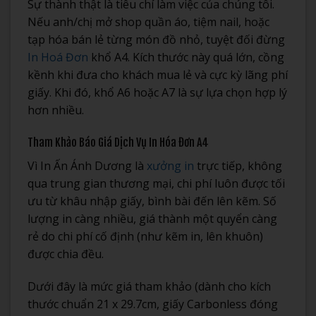
Sự thành thật là tiêu chí làm việc của chúng tôi.
Nếu anh/chị mở shop quần áo, tiệm nail, hoặc
tạp hóa bán lẻ từng món đồ nhỏ, tuyệt đối đừng
In Hoá Đơn
khổ A4. Kích thước này quá lớn, cồng
kềnh khi đưa cho khách mua lẻ và cực kỳ lãng phí
giấy. Khi đó, khổ A6 hoặc A7 là sự lựa chọn hợp lý
hơn nhiều.
Tham Khảo Báo Giá Dịch Vụ In Hóa Đơn A4
Vì In Ấn Ánh Dương là
xưởng in
trực tiếp, không
qua trung gian thương mại, chi phí luôn được tối
ưu từ khâu nhập giấy, bình bài đến lên kẽm. Số
lượng in càng nhiều, giá thành một quyển càng
rẻ do chi phí cố định (như kẽm in, lên khuôn)
được chia đều.
Dưới đây là mức giá tham khảo (dành cho kích
thước chuẩn 21 x 29.7cm, giấy Carbonless đóng