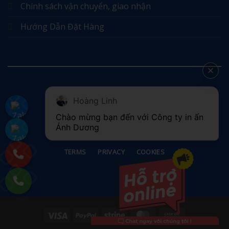
Chính sách vận chuyển, giao nhận
Hướng Dẫn Đặt Hàng
Hoàng Linh
©
Chào mừng bạn đến với Công ty in ấn 
2026 UX Themes
Ánh Dương
TERMS
PRIVACY
COOKIES
Visa
PayPal
Stripe
MasterCard
Cash
On