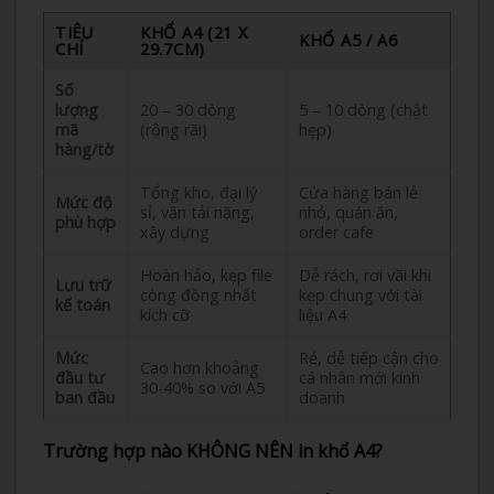
TIÊU
KHỔ A4 (21 X
KHỔ A5 / A6
CHÍ
29.7CM)
Số
lượng
20 – 30 dòng
5 – 10 dòng (chật
mã
(rộng rãi)
hẹp)
hàng/tờ
Tổng kho, đại lý
Cửa hàng bán lẻ
Mức độ
sỉ, vận tải nặng,
nhỏ, quán ăn,
phù hợp
xây dựng
order cafe
Hoàn hảo, kẹp file
Dễ rách, rơi vãi khi
Lưu trữ
còng đồng nhất
kẹp chung với tài
kế toán
kích cỡ
liệu A4
Mức
Rẻ, dễ tiếp cận cho
Cao hơn khoảng
đầu tư
cá nhân mới kinh
30-40% so với A5
ban đầu
doanh
Trường hợp nào KHÔNG NÊN in khổ A4?