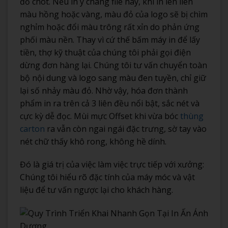
đỏ chót. Nếu in y chang file này, khi in lên liên
màu hồng hoặc vàng, màu đỏ của logo sẽ bị chìm
nghỉm hoặc đổi màu trông rất xỉn do phản ứng
phối màu nền. Thay vì cứ thế bấm máy in để lấy
tiền, thợ kỹ thuật của chúng tôi phải gọi điện
dừng đơn hàng lại. Chúng tôi tư vấn chuyển toàn
bộ nội dung và logo sang màu đen tuyền, chỉ giữ
lại số nhảy màu đỏ. Nhờ vậy, hóa đơn thành
phẩm in ra trên cả 3 liên đều nổi bật, sắc nét và
cực kỳ dễ đọc. Mùi mực Offset khi vừa bóc
thùng
carton
ra vẫn còn ngai ngái đặc trưng, sờ tay vào
nét chữ thấy khô rong, không hề dính.
Đó là giá trị của việc làm việc trực tiếp với xưởng:
Chúng tôi hiểu rõ đặc tính của máy móc và vật
liệu để tư vấn ngược lại cho khách hàng.