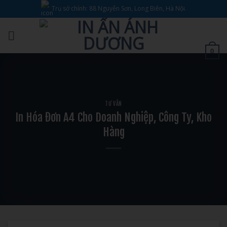
Bỏ
Trụ sở chính: 88 Nguyễn Sơn, Long Biên, Hà Nội.
qua
nội
dung
0
TƯ VẤN
In Hóa Đơn A4 Cho Doanh Nghiệp, Công Ty, Kho
Hàng