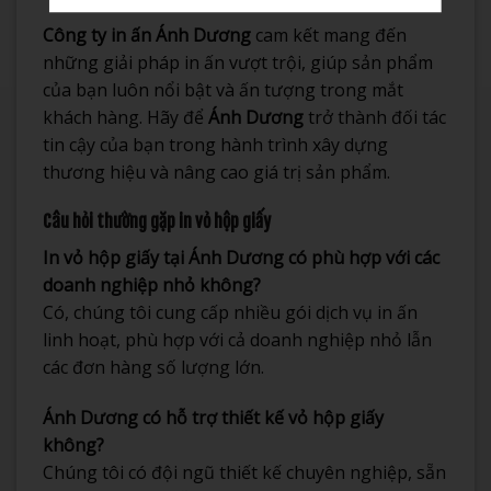
Công ty in ấn Ánh Dương
cam kết mang đến
những giải pháp in ấn vượt trội, giúp sản phẩm
của bạn luôn nổi bật và ấn tượng trong mắt
khách hàng. Hãy để
Ánh Dương
trở thành đối tác
tin cậy của bạn trong hành trình xây dựng
thương hiệu và nâng cao giá trị sản phẩm.
Câu hỏi thường gặp in vỏ hộp giấy
In vỏ hộp giấy tại Ánh Dương có phù hợp với các
doanh nghiệp nhỏ không?
Có, chúng tôi cung cấp nhiều gói dịch vụ in ấn
linh hoạt, phù hợp với cả doanh nghiệp nhỏ lẫn
các đơn hàng số lượng lớn.
Ánh Dương có hỗ trợ thiết kế vỏ hộp giấy
không?
Chúng tôi có đội ngũ thiết kế chuyên nghiệp, sẵn