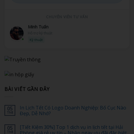
CHUYÊN VIÊN TƯ VẤN
Minh Tuấn
Hỗ trợ kỹ thuật
Kỹ thuật
BÀI VIẾT GẦN ĐÂY
In Lịch Tết Có Logo Doanh Nghiệp: Bố Cục Nào
05
Th8
Đẹp, Dễ Nhớ?
Không
có
[Tiết Kiệm 30%] Top 1 dịch vụ in lịch tết tại Hải
05
bình
luận
Th8
Phòng giá rẻ uy tín – Nhận ngay ưu đãi đặc biệt