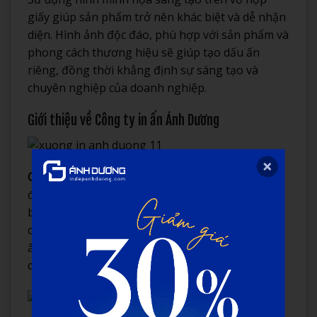
giấy giúp sản phẩm trở nên khác biệt và dễ nhận
diện. Hình ảnh độc đáo, phù hợp với sản phẩm và
phong cách thương hiệu sẽ giúp tạo dấu ấn
riêng, đồng thời khẳng định sự sáng tạo và
chuyên nghiệp của doanh nghiệp.
Giới thiệu về Công ty in ấn Ánh Dương
Công ty in ấn Ánh Dương
là một trong những
đơn vị hàng đầu trong lĩnh vực in ấn bao bì, đặc
biệt là vỏ hộp giấy. Với hơn 10 năm kinh nghiệm,
chúng tôi tự hào mang đến những giải pháp in
ấn tối ưu và chất lượng cao cho hàng ngàn
doanh nghiệp trong và ngoài nước.