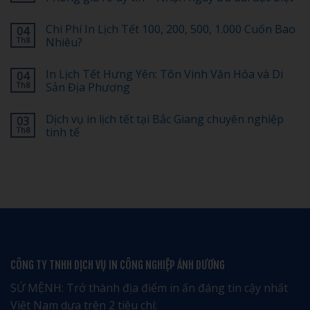
ở
In
Không
Lịch
có
Chi Phí In Lịch Tết 100, 200, 500, 1.000 Cuốn Bao
04
Tết
bình
Có
luận
Th8
Nhiêu?
Logo
ở
Doanh
[Tiết
Không
Nghiệp:
Kiệm
có
In Lịch Tết Hưng Yên: Tôn Vinh Văn Hóa và Di
04
Bố
30%]
bình
Cục
Top
luận
Th8
Sản Địa Phương
Nào
1
ở
Đẹp,
dịch
Chi
Không
Dễ
vụ
Phí
có
Dịch vụ in lịch tết tại Bắc Giang chuyên nghiệp
03
Nhớ?
in
In
bình
lịch
Lịch
luận
Th8
tinh tế
tết
Tết
ở
tại
100,
In
Không
Hải
200,
Lịch
có
Phòng
500,
Tết
bình
giá
1.000
Hưng
luận
rẻ
Cuốn
Yên:
ở
uy
Bao
Tôn
Dịch
tín
Nhiêu?
Vinh
vụ
–
Văn
in
Nhận
Hóa
lịch
ngay
và
tết
ưu
Di
tại
đãi
Sản
Bắc
đặc
Địa
Giang
CÔNG TY TNHH DỊCH VỤ IN CÔNG NGHIỆP ÁNH DƯƠNG
biệt
Phương
chuyên
nghiệp
tinh
SỨ MỆNH: Trở thành địa điểm in ấn đáng tin cậy nhất
tế
Việt Nam dựa trên 2 tiêu chí: