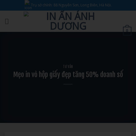
Bỏ
Trụ sở chính: 88 Nguyễn Sơn, Long Biên, Hà Nội.
qua
nội
dung
0
TƯ VẤN
Mẹo in vỏ hộp giấy đẹp tăng 50% doanh số