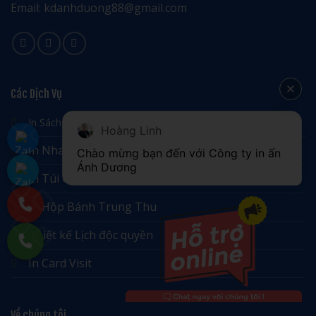
Email: kdanhduong88@gmail.com
Các Dịch Vụ
In Sách
Hoàng Linh
In Nhanh Catalogue
Chào mừng bạn đến với Công ty in ấn 
Ánh Dương
In Túi Giấy
In Hộp Bánh Trung Thu
Thiết kế Lịch độc quyền
In Card Visit
Về chúng tôi