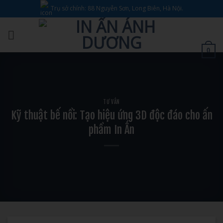
Bỏ
Trụ sở chính: 88 Nguyễn Sơn, Long Biên, Hà Nội.
qua
nội
dung
0
TƯ VẤN
Kỹ thuật bế nổi: Tạo hiệu ứng 3D độc đáo cho ấn
phẩm In Ấn