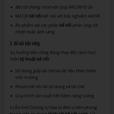
Bế nổi thông minh
với chip NFC/RFID ẩn
Mã QR
bế nổi
kết nối với trải nghiệm AR/VR
Ấn phẩm với các phần
bế nổi
phản ứng với
nhiệt hoặc ánh sáng
2. Bế nổi bền vững
Xu hướng bền vững đang thay đổi cách thực
hiện
kỹ thuật bế nổi
:
Sử dụng
giấy tái chế
và vật liệu thân thiện
môi trường
Khuôn bế nổi tái sử dụng và tái chế
Quy trình sản xuất tiết kiệm năng lượng
In Ấn Ánh Dương tự hào là đơn vị tiên phong
trong việc áp dụng
kỹ thuật bế nổi xanh
, sử