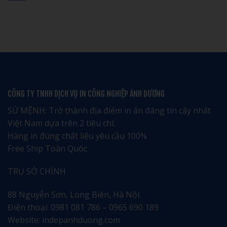
tết
Tết
ở
tại
100,
In
Không
Hải
200,
Lịch
có
Phòng
500,
Tết
bình
giá
1.000
Hưng
luận
rẻ
Cuốn
Yên:
ở
uy
Bao
Tôn
Dịch
tín
Nhiêu?
Vinh
vụ
–
Văn
in
Nhận
Hóa
lịch
ngay
và
tết
ưu
Di
tại
đãi
Sản
Bắc
đặc
Địa
Giang
CÔNG TY TNHH DỊCH VỤ IN CÔNG NGHIỆP ÁNH DƯƠNG
biệt
Phương
chuyên
nghiệp
tinh
SỨ MỆNH: Trở thành địa điểm in ấn đáng tin cậy nhất
tế
Việt Nam dựa trên 2 tiêu chí:
Hàng in đúng chất liệu yêu cầu 100%
Free Ship Toàn Quốc
TRỤ SỞ CHÍNH
88 Nguyễn Sơn, Long Biên, Hà Nội.
Điện thoại: 0981 081 786 – 0965 690 189
Website: indepanhduong.com