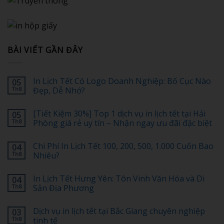
BÀI VIẾT GẦN ĐÂY
In Lịch Tết Có Logo Doanh Nghiệp: Bố Cục Nào
05
Th8
Đẹp, Dễ Nhớ?
Không
có
[Tiết Kiệm 30%] Top 1 dịch vụ in lịch tết tại Hải
05
bình
luận
Th8
Phòng giá rẻ uy tín – Nhận ngay ưu đãi đặc biệt
ở
In
Không
Lịch
có
Chi Phí In Lịch Tết 100, 200, 500, 1.000 Cuốn Bao
04
Tết
bình
Có
luận
Th8
Nhiêu?
Logo
ở
Doanh
[Tiết
Không
Nghiệp:
Kiệm
có
In Lịch Tết Hưng Yên: Tôn Vinh Văn Hóa và Di
04
Bố
30%]
bình
Cục
Top
luận
Th8
Sản Địa Phương
Nào
1
ở
Đẹp,
dịch
Chi
Không
Dễ
vụ
Phí
có
Dịch vụ in lịch tết tại Bắc Giang chuyên nghiệp
03
Nhớ?
in
In
bình
lịch
Lịch
luận
Th8
tinh tế