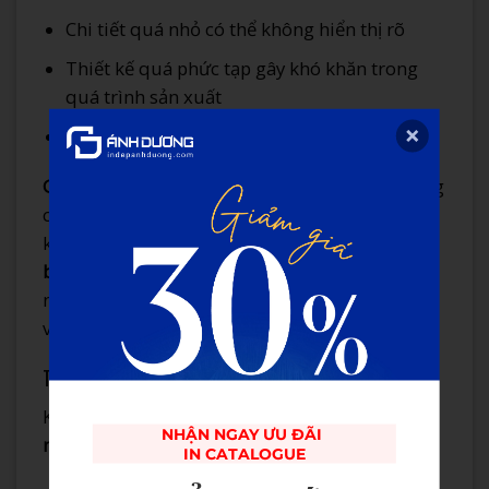
Chi tiết quá nhỏ có thể không hiển thị rõ
Thiết kế quá phức tạp gây khó khăn trong
quá trình sản xuất
Cần cân nhắc giữa thẩm mỹ và tính khả thi
Giải pháp
: Tại In Ấn Ánh Dương, chúng tôi cung
cấp dịch vụ tư vấn thiết kế chuyên nghiệp, giúp
khách hàng tối ưu hóa file thiết kế cho
kỹ thuật
bế nổi
. Đội ngũ chuyên gia với kinh nghiệm 15
năm sẽ đảm bảo thiết kế của bạn vừa đẹp mắt
vừa khả thi về mặt kỹ thuật.
Thách thức về chất liệu
Không phải mọi loại giấy đều cho kết quả
bế
NHẬN NGAY ƯU ĐÃI 

nổi
tốt:
IN CATALOGUE