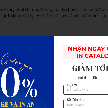
Hoàng Gia) chia sẻ: “Chúng tôi đã chọn lịch tết in UV là
 cực từ khách hàng. Hình ảnh sắc nét và bền màu thực sự 
ịch
lò xo 13 với chủ đề
NHẬN NGAY Ư
IN CATAL
g nghệ in kỹ thuật số
GIẢM TỚ
với đơn đầu tiên 
Họ tên
Công nghệ
in offset
Số điện thoại