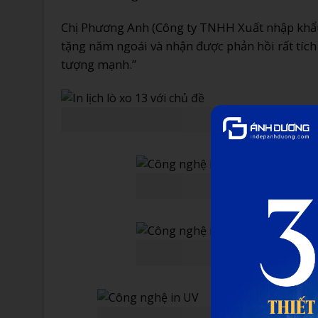
Chị Phương Anh (Công ty TNHH Xuất nhập khẩu 
tặng năm ngoái và nhận được phản hồi rất tích
tượng mạnh.”
In l
Côn