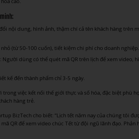
 hóa cao.
 minh:
y đổi nội dung, hình ảnh, thậm chí cả tên khách hàng trên 
 nhỏ (từ 50-100 cuốn), tiết kiệm chi phí cho doanh nghiệp.
: Người dùng có thể quét mã QR trên lịch để xem video, h
hiết kế đến thành phẩm chỉ 3-5 ngày.
rong việc kết nối thế giới thực và số hóa, đặc biệt phù h
hách hàng trẻ.
tup BizTech cho biết: “Lịch tết năm nay của chúng tôi đư
 mã QR để xem video chúc Tết từ đội ngũ lãnh đạo. Phản 