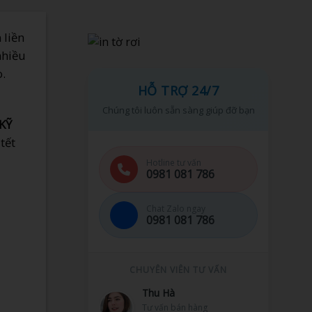
 liền
nhiều
.
HỖ TRỢ 24/7
Chúng tôi luôn sẵn sàng giúp đỡ bạn
KỸ
tết
Hotline tư vấn
0981 081 786
Chat Zalo ngay
0981 081 786
CHUYÊN VIÊN TƯ VẤN
Minh Tuấn
Hỗ trợ kỹ thuật