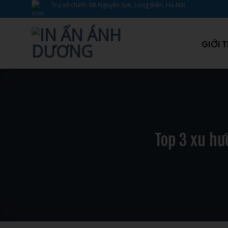
Bỏ
Trụ sở chính: 88 Nguyễn Sơn, Long Biên, Hà Nội.
qua
nội
dung
GIỚI 
Top 3 xu hư