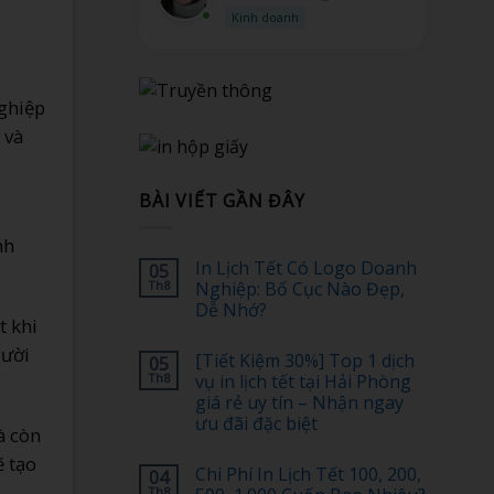
Kỹ thuật
nghiệp
 và
BÀI VIẾT GẦN ĐÂY
nh
In Lịch Tết Có Logo Doanh
05
Th8
Nghiệp: Bố Cục Nào Đẹp,
Dễ Nhớ?
t khi
Không
có
gười
[Tiết Kiệm 30%] Top 1 dịch
05
bình
luận
Th8
vụ in lịch tết tại Hải Phòng
ở
giá rẻ uy tín – Nhận ngay
In
Lịch
ưu đãi đặc biệt
à còn
Tết
Có
Không
ẽ tạo
Logo
có
Chi Phí In Lịch Tết 100, 200,
04
Doanh
bình
Nghiệp:
luận
Th8