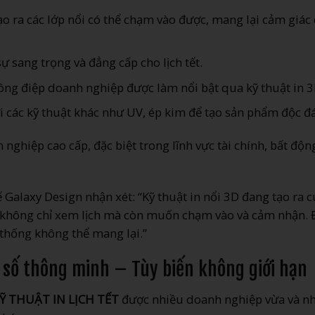
ạo ra các lớp nổi có thể chạm vào được, mang lại cảm giác
ự sang trọng và đẳng cấp cho lịch tết.
hông điệp doanh nghiệp được làm nổi bật qua kỹ thuật in 3
ới các kỹ thuật khác như UV, ép kim để tạo sản phẩm độc đ
ghiệp cao cấp, đặc biệt trong lĩnh vực tài chính, bất độn
Galaxy Design nhận xét: “Kỹ thuật in nổi 3D đang tạo ra 
g không chỉ xem lịch mà còn muốn chạm vào và cảm nhận. 
n thống không thể mang lại.”
 số thông minh – Tùy biến không giới hạn
Ỹ THUẬT IN LỊCH TẾT
được nhiều doanh nghiệp vừa và n