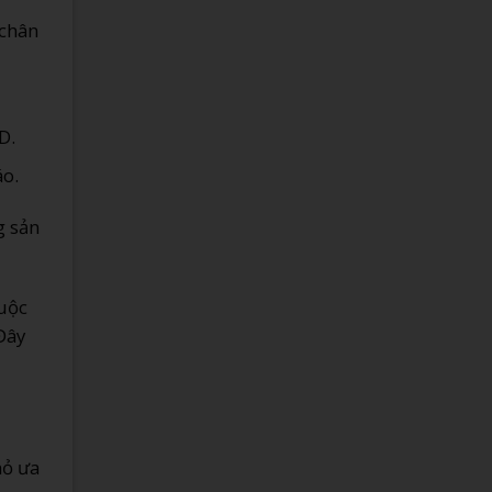
 chân
D.
áo.
g sản
cuộc
Đây
hỏ ưa