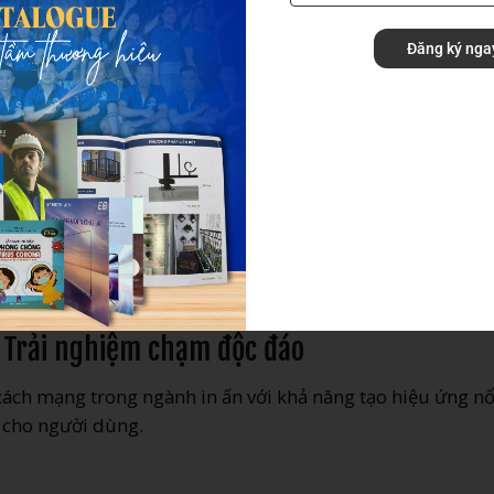
Công nghệ in UV
Đăng ký nga
mới giúp bạn tạo dấu ấn mùa xuân
 lịch Tết chất lượng cao, độc đáo và mang đậm dấu ấn c
ược tư vấn về các kỹ thuật in lịch Tết phù hợp với nhu cầu
– Trải nghiệm chạm độc đáo
ách mạng trong ngành in ấn với khả năng tạo hiệu ứng nổ
 cho người dùng.