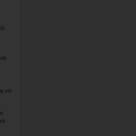
mỗi
ình
ợp với
ợc
hồi