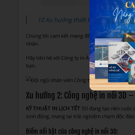
10 Xu hướng thiết kế lịch Tết đổi 
Chúng tôi cam kết mang đến những sản phẩm in
nhân.
Hãy liên hệ với Công ty in Ánh Dương ngay để đ
bạn.
Xu hướng 2: Công nghệ in nổi 3D 
KỸ THUẬT IN LỊCH TẾT
3D đang tạo nên cuộc c
sinh động, mang lại trải nghiệm chạm độc đáo
Điểm nổi bật của công nghệ in nổi 3D: