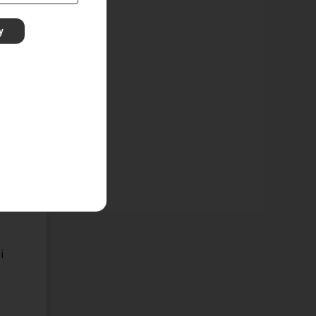
y
á
 của
i