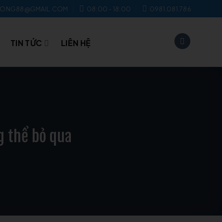
UONG88@GMAIL.COM
08:00 - 18:00
0981.081.786
TIN TỨC
LIÊN HỆ
g thể bỏ qua