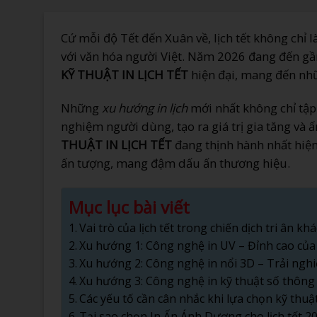
Cứ mỗi độ Tết đến Xuân về, lịch tết không chỉ
với văn hóa người Việt. Năm 2026 đang đến gần
KỸ THUẬT IN LỊCH TẾT
hiện đại, mang đến nh
Những
xu hướng in lịch
mới nhất không chỉ tập
nghiệm người dùng, tạo ra giá trị gia tăng và ấ
THUẬT IN LỊCH TẾT
đang thịnh hành nhất hiệ
ấn tượng, mang đậm dấu ấn thương hiệu.
Mục lục bài viết
Vai trò của lịch tết trong chiến dịch tri ân k
Xu hướng 1: Công nghệ in UV – Đỉnh cao của
Xu hướng 2: Công nghệ in nổi 3D – Trải ng
Xu hướng 3: Công nghệ in kỹ thuật số thông
Các yếu tố cần cân nhắc khi lựa chọn kỹ thuật 
Tại sao chọn In Ấn Ánh Dương cho lịch tết 2