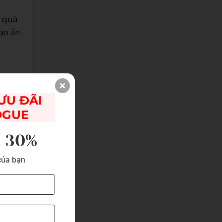
m quà
tạo ấn
U ĐÃI 

OGUE
I 30%
của bạn