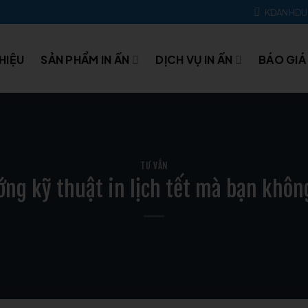
KDANHD
THIỆU
SẢN PHẨM IN ẤN
DỊCH VỤ IN ẤN
BÁO GIÁ
TƯ VẤN
ớng kỹ thuật in lịch tết mà bạn khôn