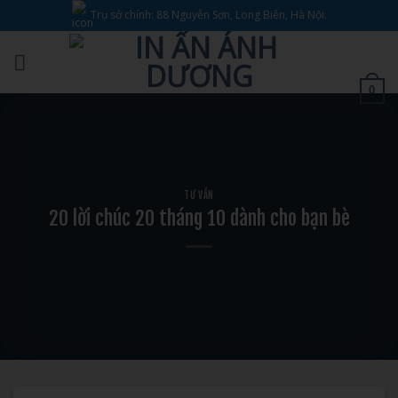
Bỏ
Trụ sở chính: 88 Nguyễn Sơn, Long Biên, Hà Nội.
qua
nội
dung
0
TƯ VẤN
20 lời chúc 20 tháng 10 dành cho bạn bè