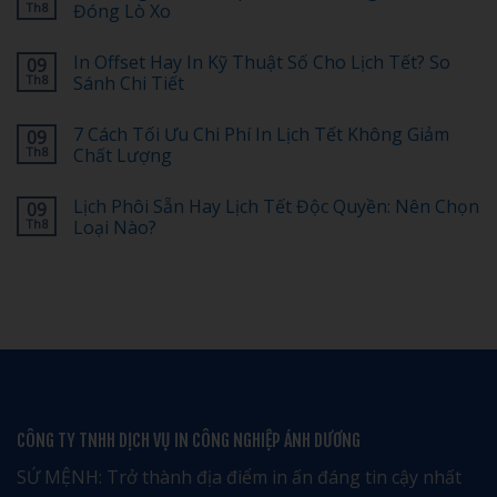
luận
Th8
Đóng Lò Xo
ở
Cách
Không
Chuẩn
có
In Offset Hay In Kỹ Thuật Số Cho Lịch Tết? So
09
Bị
bình
File
luận
Th8
Sánh Chi Tiết
In
ở
Lịch
Gia
Không
Tết
Công
có
7 Cách Tối Ưu Chi Phí In Lịch Tết Không Giảm
09
Chuẩn
Lịch
bình
CMYK,
Tết:
luận
Th8
Chất Lượng
Không
Ép
ở
Sai
Kim,
In
Không
Màu
Cán
Offset
có
Lịch Phôi Sẵn Hay Lịch Tết Độc Quyền: Nên Chọn
09
Màng,
Hay
bình
Bế
In
luận
Th8
Loại Nào?
Nổi
Kỹ
ở
Và
Thuật
7
Không
Đóng
Số
Cách
có
Lò
Cho
Tối
bình
Xo
Lịch
Ưu
luận
Tết?
Chi
ở
So
Phí
Lịch
Sánh
In
Phôi
Chi
Lịch
Sẵn
Tiết
Tết
Hay
Không
Lịch
Giảm
Tết
Chất
Độc
Lượng
Quyền:
CÔNG TY TNHH DỊCH VỤ IN CÔNG NGHIỆP ÁNH DƯƠNG
Nên
Chọn
Loại
SỨ MỆNH: Trở thành địa điểm in ấn đáng tin cậy nhất
Nào?