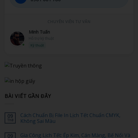
CHUYÊN VIÊN TƯ VẤN
Minh Tuấn
Hỗ trợ kỹ thuật
Kỹ thuật
BÀI VIẾT GẦN ĐÂY
Cách Chuẩn Bị File In Lịch Tết Chuẩn CMYK,
09
Th8
Không Sai Màu
Không
có
Gia Công Lịch Tết: Ép Kim, Cán Màng, Bế Nổi Và
09
bình