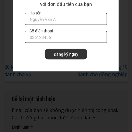
năm kinh nghiệm trong lĩnh vực
với đơn đầu tiên của bạn
in ấn, từ in sổ tay, sổ da, in hộp
Họ tên
giấy đến in sách, catalogue. Đảm
bảo chất lượng cao, đúng thời
Số điện thoại
hạn, đáp ứng mọi yêu cầu của
khách hàng.
Đăng ký ngay
20 lời chúc 20 tháng 10
20 lời chúc 20 tháng 10
dành cho vợ
dành cho đồng nghiệp
Để lại một bình luận
Email của bạn sẽ không được hiển thị công khai.
Các trường bắt buộc được đánh dấu
*
Bình luận
*