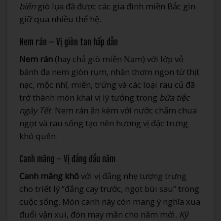
biến
giò lụa đã được các gia đình miền Bắc gìn
giữ qua nhiều thế hệ.
Nem rán – Vị giòn tan hấp dẫn
Nem rán
(hay chả giò miền Nam) với lớp vỏ
bánh đa nem giòn rụm, nhân thơm ngon từ thịt
nạc, mộc nhĩ, miến, trứng và các loại rau củ đã
trở thành món khai vị lý tưởng trong
bữa tiệc
ngày Tết
. Nem rán ăn kèm với nước chấm chua
ngọt và rau sống tạo nên hương vị đặc trưng
khó quên.
Canh măng – Vị đắng đầu năm
Canh măng khô
với vị đắng nhẹ tượng trưng
cho triết lý “đắng cay trước, ngọt bùi sau” trong
cuộc sống. Món canh này còn mang ý nghĩa xua
đuổi vận xui, đón may mắn cho năm mới.
Kỹ