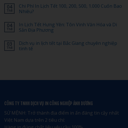
Lịch
có
Chi Phí In Lịch Tết 100, 200, 500, 1.000 Cuốn Bao
04
Tết
bình
Có
luận
Th8
Nhiêu?
Logo
ở
Doanh
[Tiết
Không
Nghiệp:
Kiệm
có
In Lịch Tết Hưng Yên: Tôn Vinh Văn Hóa và Di
04
Bố
30%]
bình
Cục
Top
luận
Th8
Sản Địa Phương
Nào
1
ở
Đẹp,
dịch
Chi
Không
Dễ
vụ
Phí
có
Dịch vụ in lịch tết tại Bắc Giang chuyên nghiệp
03
Nhớ?
in
In
bình
lịch
Lịch
luận
Th8
tinh tế
tết
Tết
ở
tại
100,
In
Không
Hải
200,
Lịch
có
Phòng
500,
Tết
bình
giá
1.000
Hưng
luận
rẻ
Cuốn
Yên:
ở
uy
Bao
Tôn
Dịch
tín
Nhiêu?
Vinh
vụ
–
Văn
in
Nhận
Hóa
lịch
ngay
và
tết
ưu
Di
tại
đãi
Sản
Bắc
đặc
Địa
Giang
CÔNG TY TNHH DỊCH VỤ IN CÔNG NGHIỆP ÁNH DƯƠNG
biệt
Phương
chuyên
nghiệp
tinh
SỨ MỆNH: Trở thành địa điểm in ấn đáng tin cậy nhất
tế
Việt Nam dựa trên 2 tiêu chí:
Hàng in đúng chất liệu yêu cầu 100%