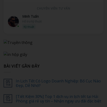
CHUYÊN VIÊN TƯ VẤN
Ngọc Mai
CSKH & Khiếu nại
Dịch vụ
BÀI VIẾT GẦN ĐÂY
In Lịch Tết Có Logo Doanh Nghiệp: Bố Cục Nào
05
Th8
Đẹp, Dễ Nhớ?
Không
có
[Tiết Kiệm 30%] Top 1 dịch vụ in lịch tết tại Hải
05
bình
luận
Th8
Phòng giá rẻ uy tín – Nhận ngay ưu đãi đặc biệt
ở
In
Không