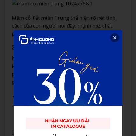
Mâm cỗ Tết miền Trung thể hiện rõ nét tính
cách của con người nơi đây: mạnh mẽ, chất
phác nhưng vẫn đầy tình cảm và sâu sắc.
3. Mâm cỗ Tết miền Nam – Đa dạng và phóng khoáng
Người miền Nam vốn dĩ hào sảng và phóng
khoáng, vì vậy mâm cỗ Tết của họ cũng mang
phong cách đa dạng và tự do hơn, thể hiện sự
giao thoa văn hóa giữa các vùng miền.
Bánh tét lá cẩm
: Miền Nam nổi tiếng với
bánh tét lá cẩm tím bắt mắt, thường có nhân
thịt mỡ và trứng muối, tạo nên sự hài hòa
giữa các vị mặn, béo và ngọt.
NHẬN NGAY ƯU ĐÃI 

IN CATALOGUE