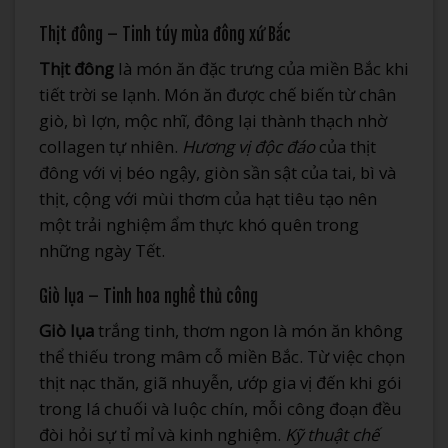
Thịt đông – Tinh túy mùa đông xứ Bắc
Thịt đông
là món ăn đặc trưng của miền Bắc khi
tiết trời se lạnh. Món ăn được chế biến từ chân
giò, bì lợn, mộc nhĩ, đông lại thành thạch nhờ
collagen tự nhiên.
Hương vị độc đáo
của thịt
đông với vị béo ngậy, giòn sần sật của tai, bì và
thịt, cộng với mùi thơm của hạt tiêu tạo nên
một trải nghiệm ẩm thực khó quên trong
những ngày Tết.
Giò lụa – Tinh hoa nghề thủ công
Giò lụa
trắng tinh, thơm ngon là món ăn không
thể thiếu trong mâm cỗ miền Bắc. Từ việc chọn
thịt nạc thăn, giã nhuyễn, ướp gia vị đến khi gói
trong lá chuối và luộc chín, mỗi công đoạn đều
đòi hỏi sự tỉ mỉ và kinh nghiệm.
Kỹ thuật chế