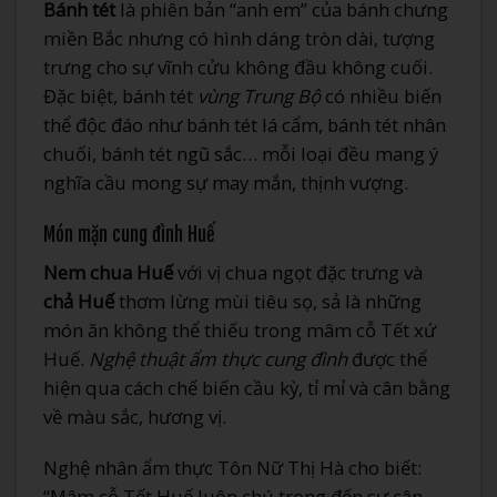
Bánh tét
là phiên bản “anh em” của bánh chưng
miền Bắc nhưng có hình dáng tròn dài, tượng
trưng cho sự vĩnh cửu không đầu không cuối.
Đặc biệt, bánh tét
vùng Trung Bộ
có nhiều biến
thể độc đáo như bánh tét lá cẩm, bánh tét nhân
chuối, bánh tét ngũ sắc… mỗi loại đều mang ý
nghĩa cầu mong sự may mắn, thịnh vượng.
Món mặn cung đình Huế
Nem chua Huế
với vị chua ngọt đặc trưng và
chả Huế
thơm lừng mùi tiêu sọ, sả là những
món ăn không thể thiếu trong mâm cỗ Tết xứ
Huế.
Nghệ thuật ẩm thực cung đình
được thể
hiện qua cách chế biến cầu kỳ, tỉ mỉ và cân bằng
về màu sắc, hương vị.
Nghệ nhân ẩm thực Tôn Nữ Thị Hà cho biết:
“Mâm cỗ Tết Huế luôn chú trọng đến sự cân