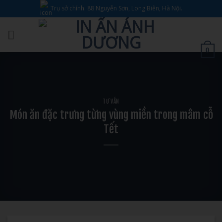
Bỏ
Trụ sở chính: 88 Nguyễn Sơn, Long Biên, Hà Nội.
qua
nội
dung
0
TƯ VẤN
Món ăn đặc trưng từng vùng miền trong mâm cỗ
Tết