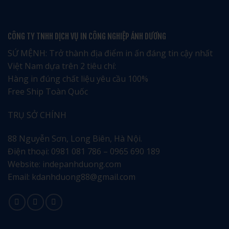
Nhận
Hóa
lịch
ngay
và
tết
ưu
Di
tại
đãi
Sản
Bắc
đặc
Địa
Giang
CÔNG TY TNHH DỊCH VỤ IN CÔNG NGHIỆP ÁNH DƯƠNG
biệt
Phương
chuyên
nghiệp
tinh
SỨ MỆNH: Trở thành địa điểm in ấn đáng tin cậy nhất
tế
Việt Nam dựa trên 2 tiêu chí:
Hàng in đúng chất liệu yêu cầu 100%
Free Ship Toàn Quốc
TRỤ SỞ CHÍNH
88 Nguyễn Sơn, Long Biên, Hà Nội.
Điện thoại: 0981 081 786 – 0965 690 189
Website: indepanhduong.com
Email: kdanhduong88@gmail.com