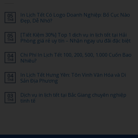
In Lịch Tết Có Logo Doanh Nghiệp: Bố Cục Nào
05
Th8
Đẹp, Dễ Nhớ?
Không
có
[Tiết Kiệm 30%] Top 1 dịch vụ in lịch tết tại Hải
05
bình
luận
Th8
Phòng giá rẻ uy tín – Nhận ngay ưu đãi đặc biệt
ở
In
Không
Lịch
có
Chi Phí In Lịch Tết 100, 200, 500, 1.000 Cuốn Bao
04
Tết
bình
Có
luận
Th8
Nhiêu?
Logo
ở
Doanh
[Tiết
Không
Nghiệp:
Kiệm
có
In Lịch Tết Hưng Yên: Tôn Vinh Văn Hóa và Di
04
Bố
30%]
bình
Cục
Top
luận
Th8
Sản Địa Phương
Nào
1
ở
Đẹp,
dịch
Chi
Không
Dễ
vụ
Phí
có
Dịch vụ in lịch tết tại Bắc Giang chuyên nghiệp
03
Nhớ?
in
In
bình
lịch
Lịch
luận
Th8
tinh tế
tết
Tết
ở
tại
100,
In
Không
Hải
200,
Lịch
có
Phòng
500,
Tết
bình
giá
1.000
Hưng
luận
rẻ
Cuốn
Yên:
ở
uy
Bao
Tôn
Dịch
tín
Nhiêu?
Vinh
vụ
–
Văn
in