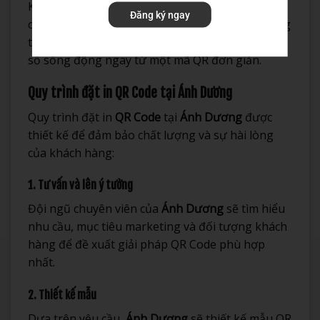
Kết hợp QR Code với công nghệ thực tế tăng
Đăng ký ngay
cường (AR),
Ánh Dương
tạo ra trải nghiệm tương
tác độc đáo cho người dùng, mở ra không gian
số sống động ngay từ một mã QR đơn giản.
Quy trình đặt in QR Code tại Ánh Dương
Quy trình đặt in
QR Code
tại
Ánh Dương
được
thiết kế để đảm bảo chất lượng và sự hài lòng
của khách hàng:
1. Tư vấn và lên ý tưởng
Đội ngũ chuyên viên của
Ánh Dương
sẽ tìm hiểu
nhu cầu, mục tiêu marketing và đối tượng khách
hàng để đề xuất giải pháp QR Code phù hợp
nhất.
2. Thiết kế mẫu
Dựa trên yêu cầu,
Ánh Dương
sẽ thiết kế mẫu QR