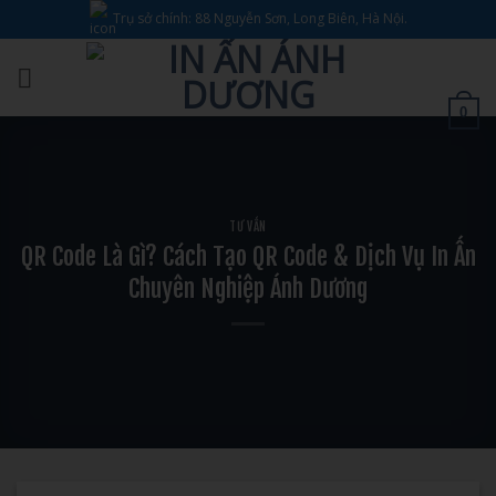
Bỏ
Trụ sở chính: 88 Nguyễn Sơn, Long Biên, Hà Nội.
qua
nội
dung
0
TƯ VẤN
QR Code Là Gì? Cách Tạo QR Code & Dịch Vụ In Ấn
Chuyên Nghiệp Ánh Dương