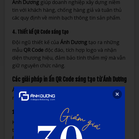
Ánh Dương
giúp doanh nghiệp xây dựng niềm
tin với khách hàng, chống hàng giả và tuân thủ
các quy định về minh bạch thông tin sản phẩm.
4. Thiết kế QR Code sáng tạo
Đội ngũ thiết kế của
Ánh Dương
tạo ra những
mẫu
QR Code
độc đáo, tích hợp logo và nhận
diện thương hiệu, đảm bảo tính thẩm mỹ mà vẫn
giữ nguyên chức năng.
Các giải pháp in ấn QR Code sáng tạo từ Ánh Dương
Ánh Dương
không ngừng đổi mới để mang đến
những giải pháp sáng tạo trong
in ấn QR code
:
1. QR Code động (Dynamic QR Code)
Khác với QR Code tĩnh, QR Code động cho phép
thay đổi nội dung mà không cần thay đổi mã.
Điều này đặc biệt hữu ích trong các chiến dịch