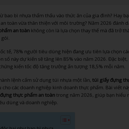
 từ bao bì nhựa thẩm thấu vào thức ăn của gia đình? Hay b
an toàn vừa thân thiện với môi trường? Năm 2026 đánh 
 phẩm an toàn
không còn là lựa chọn thay thế mà đã trở th
 gói.
ốc tế, 78% người tiêu dùng hiện đang ưu tiên lựa chọn cá
con số này dự kiến sẽ tăng lên 85% vào năm 2026. Đặc biệt, 
hứng kiến tốc độ tăng trưởng ấn tượng 18,5% mỗi năm.
hành lệnh cấm sử dụng túi nhựa một lần,
túi giấy đựng th
u cho các doanh nghiệp kinh doanh thực phẩm. Bài viết nà
y đựng thực phẩm an toàn
trong năm 2026, giúp bạn hiểu r
iêu dùng và doanh nghiệp.
g độc hại như bao bì nhựa