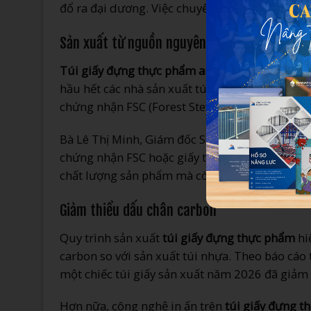
đổ ra đại dương. Việc chuyển đổi sang sử dụn
Sản xuất từ nguồn nguyên liệu tái tạo
Túi giấy đựng thực phẩm an toàn
được sản xuấ
hầu hết các nhà sản xuất túi giấy chất lượng 
chứng nhận FSC (Forest Stewardship Council),
Bà Lê Thị Minh, Giám đốc Sản xuất của In Ấn Á
chứng nhận FSC hoặc giấy tái chế cho dòng sả
chất lượng sản phẩm mà còn thể hiện trách nhi
Giảm thiểu dấu chân carbon
Quy trình sản xuất
túi giấy đựng thực phẩm
hi
carbon so với sản xuất túi nhựa. Theo báo cáo
một chiếc túi giấy sản xuất năm 2026 đã giảm
Hơn nữa, công nghệ in ấn trên
túi giấy đựng t