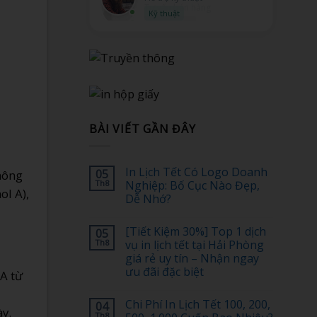
Kỹ thuật
BÀI VIẾT GẦN ĐÂY
In Lịch Tết Có Logo Doanh
05
hông
Th8
Nghiệp: Bố Cục Nào Đẹp,
ol A),
Dễ Nhớ?
Không
có
[Tiết Kiệm 30%] Top 1 dịch
05
bình
luận
Th8
vụ in lịch tết tại Hải Phòng
ở
giá rẻ uy tín – Nhận ngay
In
Lịch
ưu đãi đặc biệt
PA từ
Tết
Có
Không
Logo
có
Chi Phí In Lịch Tết 100, 200,
04
Doanh
bình
y.
Nghiệp:
luận
Th8