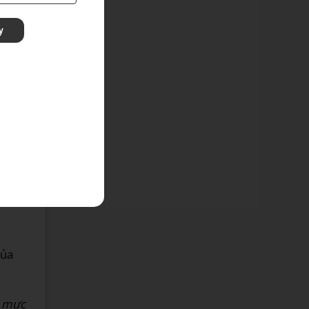
 này.
y
026,
 có
g.
 có
 bảo
ủa
g
mực