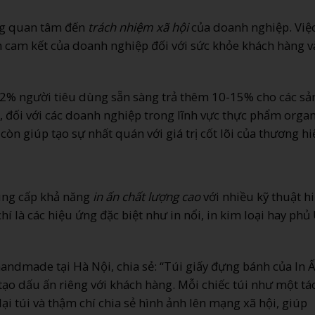
ng quan tâm đến
trách nhiệm xã hội
của doanh nghiệp. Việ
n cam kết của doanh nghiệp đối với sức khỏe khách hàng 
 72% người tiêu dùng sẵn sàng trả thêm 10-15% cho các sả
t, đối với các doanh nghiệp trong lĩnh vực thực phẩm organ
còn giúp tạo sự nhất quán với giá trị cốt lõi của thương hi
ng cấp khả năng
in ấn chất lượng cao
với nhiều kỹ thuật h
 chí là các hiệu ứng đặc biệt như in nổi, in kim loại hay phủ
andmade tại Hà Nội, chia sẻ: “Túi giấy đựng bánh của In 
ạo dấu ấn riêng với khách hàng. Mỗi chiếc túi như một tá
i túi và thậm chí chia sẻ hình ảnh lên mạng xã hội, giúp