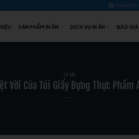
KDANHDUO
THIỆU
SẢN PHẨM IN ẤN
DỊCH VỤ IN ẤN
BÁO GIÁ
TƯ VẤN
yệt Vời Của Túi Giấy Đựng Thực Phẩm