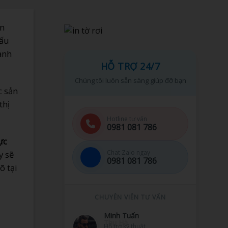
ạn
dấu
ành
HỖ TRỢ 24/7
Chúng tôi luôn sẵn sàng giúp đỡ bạn
c sản
thị
Hotline tư vấn
0981 081 786
ực
Chat Zalo ngay
y sẽ
0981 081 786
õ tại
CHUYÊN VIÊN TƯ VẤN
Minh Tuấn
Hỗ trợ kỹ thuật