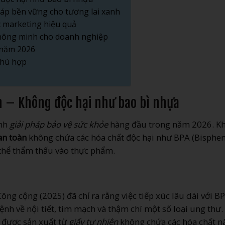
pháp bền vững cho tương lai xanh
c marketing hiệu quả
ư thông minh cho doanh nghiệp
 năm 2026
phù hợp
ện – Không độc hại như bao bì nhựa
ành
giải pháp bảo vệ sức khỏe
hàng đầu trong năm 2026. K
 an toàn
không chứa các hóa chất độc hại như BPA (Bisphen
thể thẩm thấu vào thực phẩm.
ng cộng (2025) đã chỉ ra rằng việc tiếp xúc lâu dài với B
nh về nội tiết, tim mạch và thậm chí một số loại ung thư.
được sản xuất từ
giấy tự nhiên
không chứa các hóa chất nà