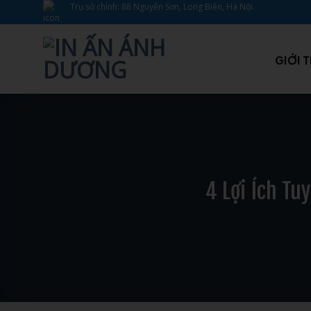
Bỏ
Trụ sở chính: 88 Nguyễn Sơn, Long Biên, Hà Nội.
qua
nội
dung
GIỚI 
4 Lợi Ích Tu