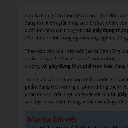
Bạn đã bao giờ lo lắng về các hóa chất độc hại
đang tìm kiếm giải pháp
bao bì thực phẩm
vừa 
bước ngoặt quan trọng khi
túi giấy đựng thực
tiêu chuẩn mới trong ngành công nghiệp đóng
Theo báo cáo của Hiệp hội Bao bì Bền vững Qu
phẩm có
bao bì thân thiện với môi trường
, và 
trường
túi giấy đựng thực phẩm an toàn
đang c
Trong bối cảnh ngày càng nhiều quốc gia ban 
phẩm
đang trở thành giải pháp không thể thiế
phân tích chi tiết 4 lợi ích tuyệt vời của
túi giấ
sao đây là lựa chọn thông minh cho cả người t
Mục lục bài viết
Lợi ích 1: Bảo vệ sức khỏe toàn diện – Khôn