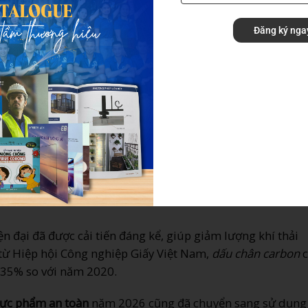
g
túi giấy thân thiện môi trường
có thể giảm đáng kể con số
Đăng ký nga
t từ
bột giấy tái chế
hoặc từ gỗ khai thác bền vững. Năm 2
cao, bao gồm cả In Ấn Ánh Dương, đều sử dụng nguyên liệu
 đảm bảo nguồn gốc từ các khu rừng được quản lý bền vữn
nh Dương chia sẻ: “Chúng tôi chỉ sử dụng nguyên liệu giấy
n phẩm túi giấy đựng thực phẩm. Điều này không chỉ đảm
ệm của chúng tôi đối với môi trường.”
ện đại đã được cải tiến đáng kể, giúp giảm lượng khí thải
 từ Hiệp hội Công nghiệp Giấy Việt Nam,
dấu chân carbon
c
 35% so với năm 2020.
hực phẩm an toàn
năm 2026 cũng đã chuyển sang sử dụn