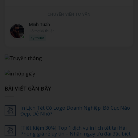
CHUYÊN VIÊN TƯ VẤN
Minh Tuấn
Hỗ trợ kỹ thuật
Kỹ thuật
BÀI VIẾT GẦN ĐÂY
In Lịch Tết Có Logo Doanh Nghiệp: Bố Cục Nào
05
Th8
Đẹp, Dễ Nhớ?
Không
có
[Tiết Kiệm 30%] Top 1 dịch vụ in lịch tết tại Hải
05
bình
luận
Th8
Phòng giá rẻ uy tín – Nhận ngay ưu đãi đặc biệt
ở