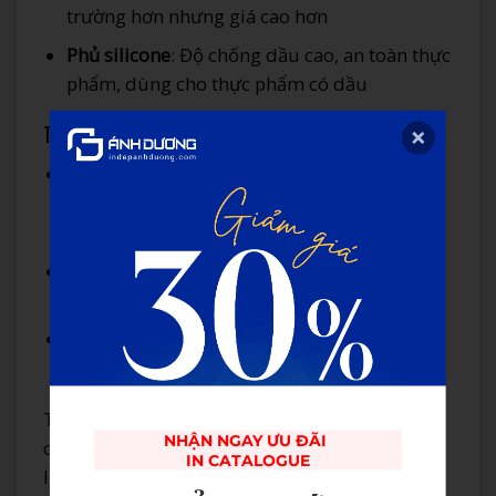
trường hơn nhưng giá cao hơn
Phủ silicone
: Độ chống dầu cao, an toàn thực
phẩm, dùng cho thực phẩm có dầu
Tính năng đặc biệt:
Chống tia UV
: Bảo vệ sản phẩm khỏi ánh
sáng (quan trọng với thực phẩm, dược
phẩm)
Khả năng chống oxy hóa
: Kéo dài thời gian
bảo quản
Ziplock kép
: Tăng cường độ kín, tránh sự
xâm nhập của không khí và ẩm
Theo nghiên cứu của Viện Khoa học Đóng gói
NHẬN NGAY ƯU ĐÃI 

châu Á (2025):
Túi zipper giấy
có lớp PE chất
IN CATALOGUE
lượng cao có thể kéo dài thời hạn sử dụng của