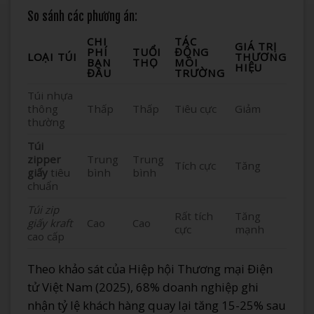
So sánh các phương án:
CHI
TÁC
GIÁ TRỊ
PHÍ
TUỔI
ĐỘNG
LOẠI TÚI
THƯƠNG
BAN
THỌ
MÔI
HIỆU
ĐẦU
TRƯỜNG
Túi nhựa
thông
Thấp
Thấp
Tiêu cực
Giảm
thường
Túi
zipper
Trung
Trung
Tích cực
Tăng
giấy
tiêu
bình
bình
chuẩn
Túi zip
Rất tích
Tăng
giấy kraft
Cao
Cao
cực
mạnh
cao cấp
Theo khảo sát của Hiệp hội Thương mại Điện
tử Việt Nam (2025), 68% doanh nghiệp ghi
nhận tỷ lệ khách hàng quay lại tăng 15-25% sau