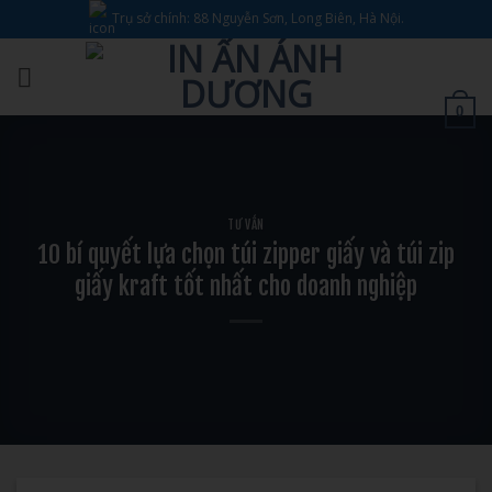
Bỏ
Trụ sở chính: 88 Nguyễn Sơn, Long Biên, Hà Nội.
qua
nội
dung
0
TƯ VẤN
10 bí quyết lựa chọn túi zipper giấy và túi zip
giấy kraft tốt nhất cho doanh nghiệp