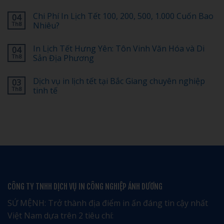
In
Không
Lịch
có
Chi Phí In Lịch Tết 100, 200, 500, 1.000 Cuốn Bao
04
Tết
bình
Có
luận
Th8
Nhiêu?
Logo
ở
Doanh
[Tiết
Không
Nghiệp:
Kiệm
có
In Lịch Tết Hưng Yên: Tôn Vinh Văn Hóa và Di
04
Bố
30%]
bình
Cục
Top
luận
Th8
Sản Địa Phương
Nào
1
ở
Đẹp,
dịch
Chi
Không
Dễ
vụ
Phí
có
Dịch vụ in lịch tết tại Bắc Giang chuyên nghiệp
03
Nhớ?
in
In
bình
lịch
Lịch
luận
Th8
tinh tế
tết
Tết
ở
tại
100,
In
Không
Hải
200,
Lịch
có
Phòng
500,
Tết
bình
giá
1.000
Hưng
luận
rẻ
Cuốn
Yên:
ở
uy
Bao
Tôn
Dịch
tín
Nhiêu?
Vinh
vụ
–
Văn
in
Nhận
Hóa
lịch
ngay
và
tết
ưu
Di
tại
đãi
Sản
Bắc
đặc
Địa
Giang
CÔNG TY TNHH DỊCH VỤ IN CÔNG NGHIỆP ÁNH DƯƠNG
biệt
Phương
chuyên
nghiệp
tinh
SỨ MỆNH: Trở thành địa điểm in ấn đáng tin cậy nhất
tế
Việt Nam dựa trên 2 tiêu chí: