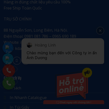
Hàng in đúng chất liệu yêu cầu 100%
Free Ship Toàn Quốc
TRỤ SỞ CHÍNH
88 Nguyễn Sơn, Long Biên, Hà Nội.
Điện thoại: 0981 081 786 – 0965 690 189
Website: indepanhduong.com
Hoàng Linh
Email: kdanhduong88@gmail.com
Chào mừng bạn đến với Công ty in ấn 
Ánh Dương
Các Dịch Vụ
In Sách
In Nhanh Catalogue
In Túi Giấy