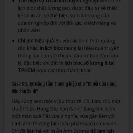
Thể hiện sự tri ân và chuyên nghiệp:
Một cuốn
lịch bloc chất lượng cao, được đầu tư về thiết
kế và in ấn, sẽ thể hiện sự trân trọng của
doanh nghiệp đối với đối tác, khách hàng và
nhân viên.
Chi phí hiệu quả:
So với các hình thức quảng
cáo khác,
in lịch bloc
mang lại hiệu quả truyền
thông dài hạn với chi phí đầu tư ban đầu hợp
lý, đặc biệt khi đặt
in lịch bloc số lượng ít tại
TPHCM
hoặc các tỉnh thành khác.
Case Study: Nâng tầm thương hiệu cho “Chuỗi Cửa Hàng
Đặc Sản Xanh”
Hãy cùng xem một ví dụ thực tế. Chị Lan, chủ một
chuỗi “Cửa Hàng Đặc Sản Xanh” đang tìm kiếm
một món quà Tết vừa ý nghĩa, vừa gắn liền với
hình ảnh thương hiệu sản phẩm sạch của mình.
Chị đã liên hệ với In Ấn Ánh Dương để
làm lịch