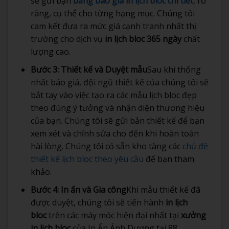
sẽ gửi bạn
bảng báo giá in lịch bloc chi tiết
, rõ
ràng, cụ thể cho từng hạng mục. Chúng tôi
cam kết đưa ra mức giá cạnh tranh nhất thị
trường cho dịch vụ
in lịch bloc 365 ngày
chất
lượng cao.
Bước 3: Thiết kế và Duyệt mẫu
Sau khi thống
nhất báo giá, đội ngũ thiết kế của chúng tôi sẽ
bắt tay vào việc tạo ra các mẫu lịch bloc đẹp
theo đúng ý tưởng và nhận diện thương hiệu
của bạn. Chúng tôi sẽ gửi bản thiết kế để bạn
xem xét và chỉnh sửa cho đến khi hoàn toàn
hài lòng. Chúng tôi có sẵn kho tàng các
chủ đề
thiết kế lịch bloc theo yêu cầu
để bạn tham
khảo.
Bước 4: In ấn và Gia công
Khi mẫu thiết kế đã
được duyệt, chúng tôi sẽ tiến hành
in lịch
bloc
trên các máy móc hiện đại nhất tại
xưởng
in lịch bloc
của In Ấn Ánh Dương tại 88