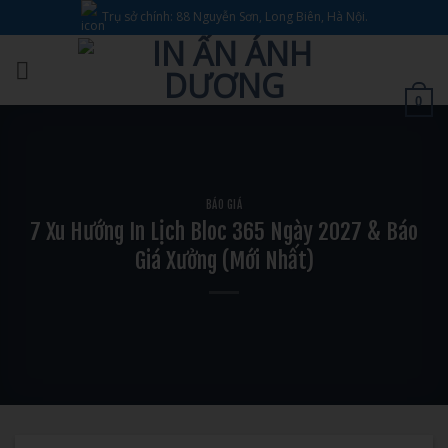
Bỏ
Trụ sở chính: 88 Nguyễn Sơn, Long Biên, Hà Nội.
qua
nội
dung
0
BÁO GIÁ
7 Xu Hướng In Lịch Bloc 365 Ngày 2027 & Báo
Giá Xưởng (Mới Nhất)