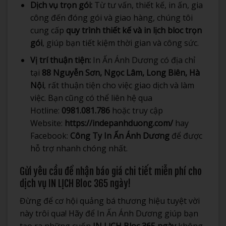
Dịch vụ trọn gói:
Từ tư vấn, thiết kế, in ấn, gia
công đến đóng gói và giao hàng, chúng tôi
cung cấp
quy trình thiết kế và in lịch bloc trọn
gói
, giúp bạn tiết kiệm thời gian và công sức.
Vị trí thuận tiện:
In Ấn Ánh Dương có địa chỉ
tại
88 Nguyễn Sơn, Ngọc Lâm, Long Biên, Hà
Nội
, rất thuận tiện cho việc giao dịch và làm
việc. Bạn cũng có thể liên hệ qua
Hotline:
0981.081.786
hoặc truy cập
Website:
https://indepanhduong.com/
hay
Facebook:
Công Ty In Ấn Ánh Dương
để được
hỗ trợ nhanh chóng nhất.
Gửi yêu cầu để nhận báo giá chi tiết miễn phí cho
dịch vụ IN LỊCH Bloc 365 ngày!
Đừng để cơ hội quảng bá thương hiệu tuyệt vời
này trôi qua! Hãy để In Ấn Ánh Dương giúp bạn
tạo ra những cuốn
IN LỊCH Bloc 365 ngày
không