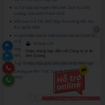
In Túi Giấy tại Huyện Mê Linh: Dịch Vụ Chất
Lượng, Giá Cạnh Tranh 2025
Mẫu bao lì xì Tết 2027 đẹp: Xu hướng độc bản
& ý nghĩa nhất
In sách màu giá rẻ, chất lượng cao tại Công Ty
In Ấn Ánh Dương
Hoàng Linh
Phong Bì A5: Thông Tin Chi Tiết, Kích Thước
Chào mừng bạn đến với Công ty in ấn 
và Ứng Dụng
Ánh Dương
Top 10 mẫu hộp giấy phổ biến nhất hiện nay
Catalogue Nội Thất: Top 10 Thiết Kế Đẹp
Nhất