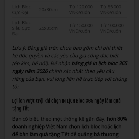
Lịch Bloc
Từ 120.000
Từ 85.000
20x30cm
Cực Đại
VNĐ/cuốn
VNĐ/cuốn
Lịch Bloc
Từ 150.000
Từ 100.000
Siêu Cực
25x35cm
VNĐ/cuốn
VNĐ/cuốn
Đại
Lưu ý: Bảng giá trên chưa bao gồm chi phí thiết
kế độc quyền và các yêu cầu gia công đặc biệt
(ép kim, bế nổi). Để nhận
bảng giá in lịch bloc 365
ngày năm 2026
chính xác nhất theo yêu cầu
riêng của bạn, vui lòng liên hệ trực tiếp với chúng
tôi.
Lợi ích vượt trội khi chọn IN LỊCH Bloc 365 ngày làm quà
tặng Tết
Bạn có biết, theo một thống kê gần đây,
hơn 80%
doanh nghiệp Việt Nam chọn lịch bloc hoặc lịch
để bàn làm quà tặng Tết để quảng bá thương