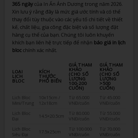
365 ngày
của In Ấn Ánh Dương trong năm 2026.
Xin lưu ý rằng đây là mức giá ước tính và có thể
thay đổi tùy thuộc vào các yếu tố chi tiết về thiết
kế, chất liệu, gia công đặc biệt và số lượng đặt
hàng cụ thể của bạn. Chúng tôi luôn khuyến
khích bạn liên hệ trực tiếp để nhận
báo giá in lịch
bloc
chính xác nhất.
GIÁ THAM
GIÁ THAM
KHẢO
KHẢO
LOẠI
KÍCH
(CHO SỐ
(CHO SỐ
LỊCH
THƯỚC
LƯỢNG
LƯỢNG
BLOC
PHỔ BIẾN
100-200
>500
CUỐN)
CUỐN)
Lịch Bloc
10x15cm /
Từ 65.000
Từ 45.000
Mini/Trung
12x18cm
VNĐ/cuốn
VNĐ/cuốn
Lịch Bloc
Từ 80.000
Từ 55.000
14.5×20.5cm
Đại
VNĐ/cuốn
VNĐ/cuốn
Lịch Bloc
Từ 100.000
Từ 70.000
17.5x25cm
Siêu Đại
VNĐ/cuốn
VNĐ/cuốn