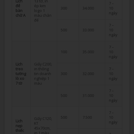
Lịch
13 tờ, in
7 –
để
ép kim
300
34.000
10
bàn
logo 1
ngày
chữ A
màu chân
đế
7 –
500
33.000
10
ngày
7 –
100
35.000
10
ngày
Lịch
Giấy C200,
treo
in thông
7 –
tường
tin doanh
300
32.000
10
lò xo
nghiệp 1
ngày
7 tờ
màu
7 –
500
31.000
10
ngày
7 –
500
7.500
10
Giấy C120,
Lịch
ngày
KT
nẹp
45x70cm,
thiếc
in 1 màu