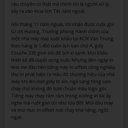
câu chuyện có thật mà chính tôi là người xử lý,
xảy ra vào mùa lịch Tết năm ngoái.
Hồi tháng 11 năm ngoái, tôi nhận được cuộc gọi
từ chị Hương, Trưởng phòng Hành chính của
một nhà máy may xuất khẩu tại KCN Vân Trung.
Đơn hàng là 1.450 cuốn lịch bàn chữ A, giấy
Couche 230 gsm bồi đế lịch xi xanh. Mọi khâu
thiết kế đã duyệt xong xuôi. Nhưng đến ngày in
test mẻ đầu tiên bằng máy in offset công nghiệp,
thợ in phát hiện ra màu đỏ thương hiệu của nhà
máy khi lên mặt giấy bị xỉn, ngả sang tông cam
cháy chứ không đỏ tươi chuẩn màu logo gốc.
Tiếng máy chạy rầm rầm trong xưởng in lúc ấy
nghe mà ruột gan tôi như lửa đốt. Mùi dầu máy
và mùi mực in offset mới chạy khá nặng, ngột
ngạt.