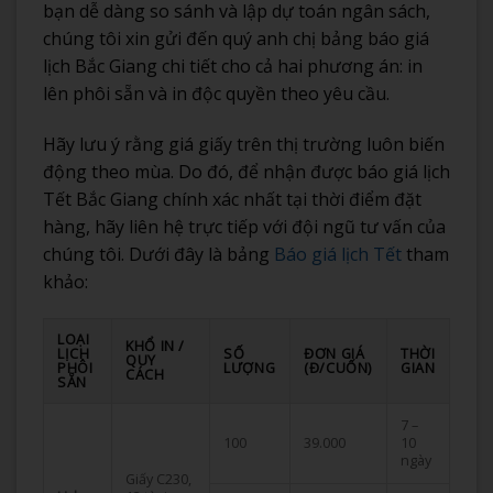
bạn dễ dàng so sánh và lập dự toán ngân sách,
chúng tôi xin gửi đến quý anh chị bảng báo giá
lịch Bắc Giang chi tiết cho cả hai phương án: in
lên phôi sẵn và in độc quyền theo yêu cầu.
Hãy lưu ý rằng giá giấy trên thị trường luôn biến
động theo mùa. Do đó, để nhận được báo giá lịch
Tết Bắc Giang chính xác nhất tại thời điểm đặt
hàng, hãy liên hệ trực tiếp với đội ngũ tư vấn của
chúng tôi. Dưới đây là bảng
Báo giá lịch Tết
tham
khảo:
LOẠI
KHỔ IN /
LỊCH
SỐ
ĐƠN GIÁ
THỜI
QUY
PHÔI
LƯỢNG
(Đ/CUỐN)
GIAN
CÁCH
SẴN
7 –
100
39.000
10
ngày
Giấy C230,