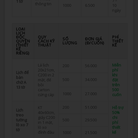
7 –
1 tờ
thông tin
1000
6.500
10
ngày
LOẠI
LỊCH
ĐỘC
QUY
PHÍ
SỐ
ĐƠN GIÁ
QUYỀN
CÁCH KỸ
THIẾT
LƯỢNG
(Đ/CUỐN)
(THIẾT
THUẬT
KẾ
KẾ
RIÊNG)
Lá lịch
Miễn
200
56.000
20x21cm,
phí
Lịch để
C200 in 2
khi
bàn
500
34.000
mặt, đế
đặt
chữ A
bồi
trên
13 tờ
carton
500
1000
27.000
cứng cáp
cuốn
200
51.000
KT
Hỗ trợ
Lịch
40x60cm,
50%
treo
giấy C200
chi
tường
500
29.500
in 1 mặt,
phí
lò xo 7
lò xo
thiết
tờ
đỉnh đầu
kế
1000
21.500