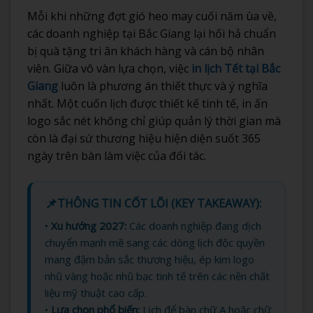
Mỗi khi những đợt gió heo may cuối năm ùa về,
các doanh nghiệp tại Bắc Giang lại hối hả chuẩn
bị quà tặng tri ân khách hàng và cán bộ nhân
viên. Giữa vô vàn lựa chọn, việc
in lịch Tết tại Bắc
Giang
luôn là phương án thiết thực và ý nghĩa
nhất. Một cuốn lịch được thiết kế tinh tế, in ấn
logo sắc nét không chỉ giúp quản lý thời gian mà
còn là đại sứ thương hiệu hiện diện suốt 365
ngày trên bàn làm việc của đối tác.
📌
THÔNG TIN CỐT LÕI (KEY TAKEAWAY):
•
Xu hướng 2027:
Các doanh nghiệp đang dịch
chuyển mạnh mẽ sang các dòng lịch độc quyền
mang đậm bản sắc thương hiệu, ép kim logo
nhũ vàng hoặc nhũ bạc tinh tế trên các nền chất
liệu mỹ thuật cao cấp.
•
Lựa chọn phổ biến:
Lịch để bàn chữ A hoặc chữ