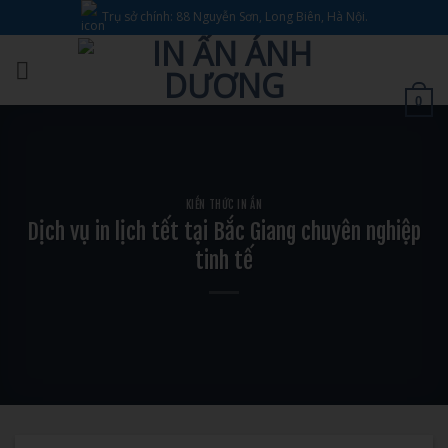
Bỏ
Trụ sở chính: 88 Nguyễn Sơn, Long Biên, Hà Nội.
qua
nội
dung
0
KIẾN THỨC IN ẤN
Dịch vụ in lịch tết tại Bắc Giang chuyên nghiệp
tinh tế