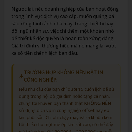
Ngược lại, nếu doanh nghiệp của bạn hoạt động
trong lĩnh vực dịch vụ cao cấp, muốn quảng bá
sâu rộng hình ảnh nhà máy, trang thiết bị hay
đội ngũ nhân sự, việc chi thêm một khoản nhỏ
để thiết kế độc quyền là hoàn toàn xứng đáng.
Giá trị định vị thương hiệu mà nó mang lại vượt
xa số tiền chênh lệch ban đầu.
TRƯỜNG HỢP KHÔNG NÊN ĐẶT IN
⚠️
CÔNG NGHIỆP:
Nếu nhu cầu của bạn chỉ dưới 15 cuốn lịch để sử
dụng trong nội bộ gia đình hoặc tặng cá nhân,
chúng tôi khuyên bạn thành thật
KHÔNG NÊN
sử dụng dịch vụ in công nghiệp offset hay ép
kim phôi sẵn. Chi phí chạy máy và ra khuôn kẽm
tối thiểu cho một mẻ ép kim rất cao, có thể đẩy
giá thành lên tới 150.000đ – 200.000đ cho mỗi