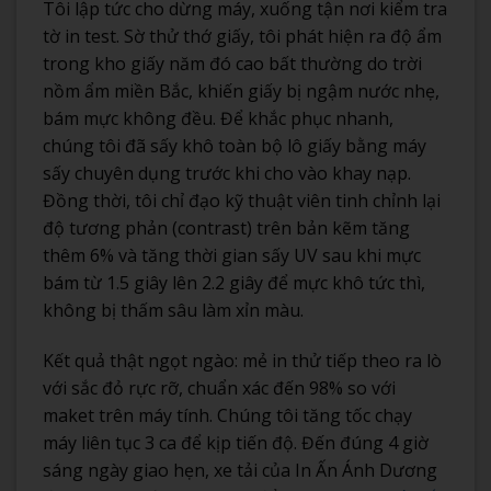
Tôi lập tức cho dừng máy, xuống tận nơi kiểm tra
tờ in test. Sờ thử thớ giấy, tôi phát hiện ra độ ẩm
trong kho giấy năm đó cao bất thường do trời
nồm ẩm miền Bắc, khiến giấy bị ngậm nước nhẹ,
bám mực không đều. Để khắc phục nhanh,
chúng tôi đã sấy khô toàn bộ lô giấy bằng máy
sấy chuyên dụng trước khi cho vào khay nạp.
Đồng thời, tôi chỉ đạo kỹ thuật viên tinh chỉnh lại
độ tương phản (contrast) trên bản kẽm tăng
thêm 6% và tăng thời gian sấy UV sau khi mực
bám từ 1.5 giây lên 2.2 giây để mực khô tức thì,
không bị thấm sâu làm xỉn màu.
Kết quả thật ngọt ngào: mẻ in thử tiếp theo ra lò
với sắc đỏ rực rỡ, chuẩn xác đến 98% so với
maket trên máy tính. Chúng tôi tăng tốc chạy
máy liên tục 3 ca để kịp tiến độ. Đến đúng 4 giờ
sáng ngày giao hẹn, xe tải của In Ấn Ánh Dương