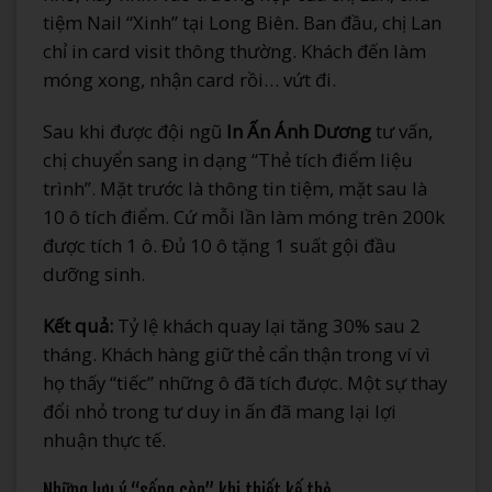
tiệm Nail “Xinh” tại Long Biên. Ban đầu, chị Lan
chỉ in card visit thông thường. Khách đến làm
móng xong, nhận card rồi… vứt đi.
Sau khi được đội ngũ
In Ấn Ánh Dương
tư vấn,
chị chuyển sang in dạng “Thẻ tích điểm liệu
trình”. Mặt trước là thông tin tiệm, mặt sau là
10 ô tích điểm. Cứ mỗi lần làm móng trên 200k
được tích 1 ô. Đủ 10 ô tặng 1 suất gội đầu
dưỡng sinh.
Kết quả:
Tỷ lệ khách quay lại tăng 30% sau 2
tháng. Khách hàng giữ thẻ cẩn thận trong ví vì
họ thấy “tiếc” những ô đã tích được. Một sự thay
đổi nhỏ trong tư duy in ấn đã mang lại lợi
nhuận thực tế.
Những lưu ý “sống còn” khi thiết kế thẻ