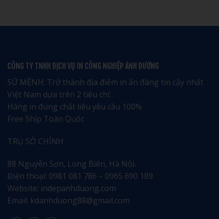
giá
1.000
Hưng
luận
rẻ
Cuốn
Yên:
ở
uy
Bao
Tôn
Dịch
tín
Nhiêu?
Vinh
vụ
–
Văn
in
Nhận
Hóa
lịch
ngay
và
tết
ưu
Di
tại
đãi
Sản
Bắc
đặc
Địa
Giang
CÔNG TY TNHH DỊCH VỤ IN CÔNG NGHIỆP ÁNH DƯƠNG
biệt
Phương
chuyên
nghiệp
tinh
SỨ MỆNH: Trở thành địa điểm in ấn đáng tin cậy nhất
tế
Việt Nam dựa trên 2 tiêu chí:
Hàng in đúng chất liệu yêu cầu 100%
Free Ship Toàn Quốc
TRỤ SỞ CHÍNH
88 Nguyễn Sơn, Long Biên, Hà Nội.
Điện thoại: 0981 081 786 – 0965 690 189
Website: indepanhduong.com
Email: kdanhduong88@gmail.com