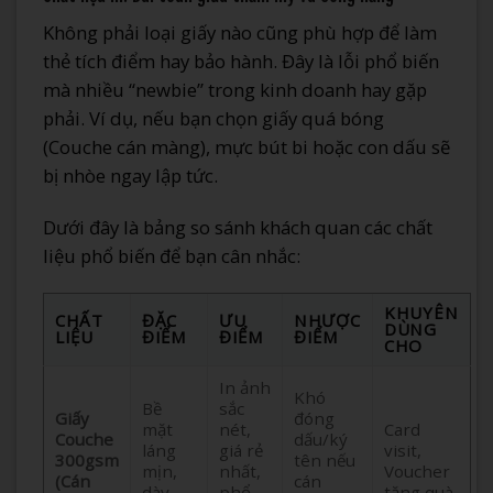
Không phải loại giấy nào cũng phù hợp để làm
thẻ tích điểm hay bảo hành. Đây là lỗi phổ biến
mà nhiều “newbie” trong kinh doanh hay gặp
phải. Ví dụ, nếu bạn chọn giấy quá bóng
(Couche cán màng), mực bút bi hoặc con dấu sẽ
bị nhòe ngay lập tức.
Dưới đây là bảng so sánh khách quan các chất
liệu phổ biến để bạn cân nhắc:
KHUYÊN
CHẤT
ĐẶC
ƯU
NHƯỢC
DÙNG
LIỆU
ĐIỂM
ĐIỂM
ĐIỂM
CHO
In ảnh
Khó
Bề
sắc
Giấy
đóng
mặt
nét,
Card
Couche
dấu/ký
láng
giá rẻ
visit,
300gsm
tên nếu
mịn,
nhất,
Voucher
(Cán
cán
dày
phổ
tặng quà.