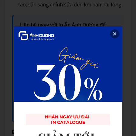
tạo, sẵn sàng chỉnh sửa đến khi bạn hài lòng.
Liên hệ ngay với In Ấn Ánh Dương để
nhận tư vấn và báo giá tốt nhất:
📍
Địa chỉ:
88 Nguyễn Sơn, Ngọc Lâm,
Long Biên, Hà Nội.
📞
Hotline/Zalo:
0981.081.786
📧
Email:
kdanhduong88@gmail.com
🌐
Website:
https://indepanhduong.com/
👍
Facebook:
Công Ty In Ấn Ánh Dương
NHẬN NGAY ƯU ĐÃI 

IN CATALOGUE
Câu hỏi thường gặp (FAQ)