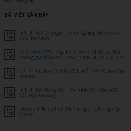
BÀI VIẾT GẦN ĐÂY
In Lịch Tết Có Logo Doanh Nghiệp: Bố Cục Nào
05
Th8
Đẹp, Dễ Nhớ?
Không
có
[Tiết Kiệm 30%] Top 1 dịch vụ in lịch tết tại Hải
05
bình
luận
Th8
Phòng giá rẻ uy tín – Nhận ngay ưu đãi đặc biệt
ở
In
Không
Lịch
có
Chi Phí In Lịch Tết 100, 200, 500, 1.000 Cuốn Bao
04
Tết
bình
Có
luận
Th8
Nhiêu?
Logo
ở
Doanh
[Tiết
Không
Nghiệp:
Kiệm
có
In Lịch Tết Hưng Yên: Tôn Vinh Văn Hóa và Di
04
Bố
30%]
bình
Cục
Top
luận
Th8
Sản Địa Phương
Nào
1
ở
Đẹp,
dịch
Chi
Không
Dễ
vụ
Phí
có
Dịch vụ in lịch tết tại Bắc Giang chuyên nghiệp
03
Nhớ?
in
In
bình
lịch
Lịch
luận
Th8
tinh tế
tết
Tết
ở
tại
100,
In
Không
Hải
200,
Lịch
có
Phòng
500,
Tết
bình