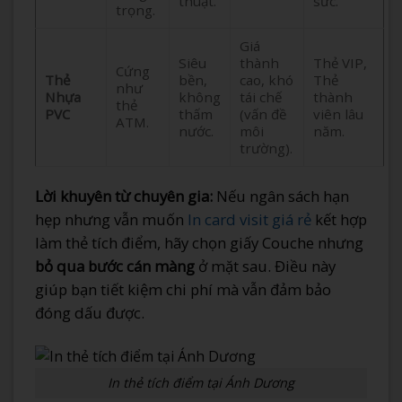
thuật.
sức.
trọng.
Giá
Siêu
thành
Thẻ VIP,
Cứng
Thẻ
bền,
cao, khó
Thẻ
như
Nhựa
không
tái chế
thành
thẻ
PVC
thấm
(vấn đề
viên lâu
ATM.
nước.
môi
năm.
trường).
Lời khuyên từ chuyên gia:
Nếu ngân sách hạn
hẹp nhưng vẫn muốn
In card visit giá rẻ
kết hợp
làm thẻ tích điểm, hãy chọn giấy Couche nhưng
bỏ qua bước cán màng
ở mặt sau. Điều này
giúp bạn tiết kiệm chi phí mà vẫn đảm bảo
đóng dấu được.
In thẻ tích điểm tại Ánh Dương