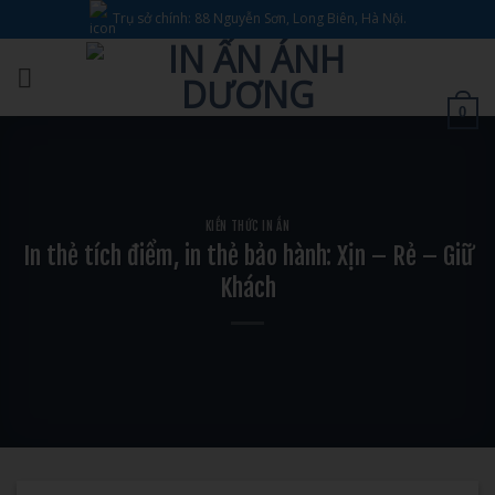
Bỏ
Trụ sở chính: 88 Nguyễn Sơn, Long Biên, Hà Nội.
qua
nội
dung
0
KIẾN THỨC IN ẤN
In thẻ tích điểm, in thẻ bảo hành: Xịn – Rẻ – Giữ
Khách