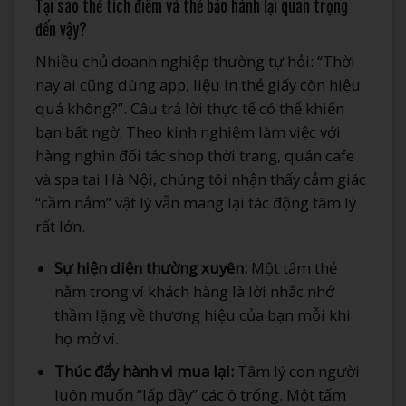
Tại sao thẻ tích điểm và thẻ bảo hành lại quan trọng
đến vậy?
Nhiều chủ doanh nghiệp thường tự hỏi: “Thời
nay ai cũng dùng app, liệu in thẻ giấy còn hiệu
quả không?”. Câu trả lời thực tế có thể khiến
bạn bất ngờ. Theo kinh nghiệm làm việc với
hàng nghìn đối tác shop thời trang, quán cafe
và spa tại Hà Nội, chúng tôi nhận thấy cảm giác
“cầm nắm” vật lý vẫn mang lại tác động tâm lý
rất lớn.
Sự hiện diện thường xuyên:
Một tấm thẻ
nằm trong ví khách hàng là lời nhắc nhở
thầm lặng về thương hiệu của bạn mỗi khi
họ mở ví.
Thúc đẩy hành vi mua lại:
Tâm lý con người
luôn muốn “lấp đầy” các ô trống. Một tấm