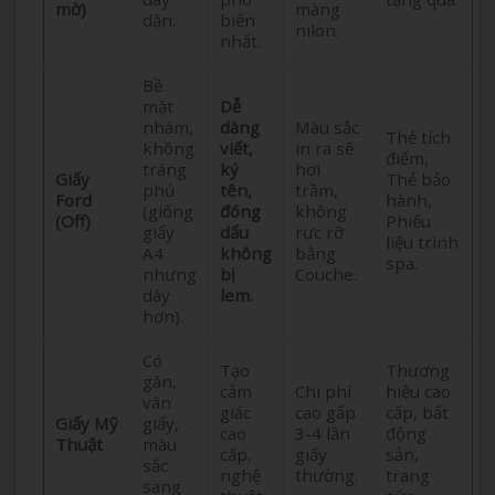
mờ)
màng
dặn.
biến
nilon.
nhất.
Bề
mặt
Dễ
nhám,
dàng
Màu sắc
Thẻ tích
không
viết,
in ra sẽ
điểm,
tráng
ký
hơi
Giấy
Thẻ bảo
phủ
tên,
trầm,
Ford
hành,
(giống
đóng
không
(Off)
Phiếu
giấy
dấu
rực rỡ
liệu trình
A4
không
bằng
spa.
nhưng
bị
Couche.
dày
lem.
hơn).
Có
Tạo
Thương
gân,
cảm
Chi phí
hiệu cao
vân
giác
cao gấp
cấp, bất
Giấy Mỹ
giấy,
cao
3-4 lần
động
Thuật
màu
cấp,
giấy
sản,
sắc
nghệ
thường.
trang
sang