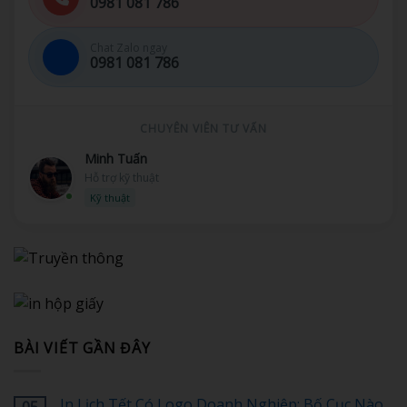
0981 081 786
Chat Zalo ngay
0981 081 786
CHUYÊN VIÊN TƯ VẤN
Minh Tuấn
Hỗ trợ kỹ thuật
Kỹ thuật
BÀI VIẾT GẦN ĐÂY
In Lịch Tết Có Logo Doanh Nghiệp: Bố Cục Nào
05