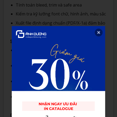
Tính toán bleed, trim và safe area
Kiểm tra kỹ lưỡng font chữ, hình ảnh, màu sắc
Xuất file định dạng chuẩn (PDF/X-1a) đảm bảo
chất lượng in
5. Lựa chọn công nghệ in & chất liệu
Xác định công nghệ in phù hợp (offset, kỹ
thuật số, UV 3D…)
Chọn loại giấy và định lượng phù hợp với mục
đích sử dụng
Quyết định các hiệu ứng hoàn thiện (cán
màng, ép kim, UV cục bộ…)
Đảm bảo tính bền vững nếu phù hợp với giá
trị thương hiệu
NHẬN NGAY ƯU ĐÃI 

IN CATALOGUE
6. Kiểm tra & hoàn thiện