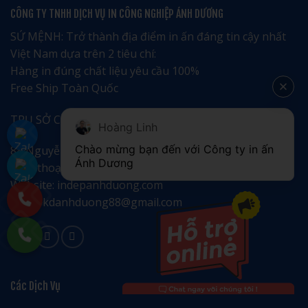
đặc
Địa
Giang
CÔNG TY TNHH DỊCH VỤ IN CÔNG NGHIỆP ÁNH DƯƠNG
biệt
Phương
chuyên
nghiệp
tinh
SỨ MỆNH: Trở thành địa điểm in ấn đáng tin cậy nhất
tế
Việt Nam dựa trên 2 tiêu chí:
Hàng in đúng chất liệu yêu cầu 100%
Free Ship Toàn Quốc
TRỤ SỞ CHÍNH
Hoàng Linh
Chào mừng bạn đến với Công ty in ấn 
88 Nguyễn Sơn, Long Biên, Hà Nội.
Ánh Dương
Điện thoại: 0981 081 786 – 0965 690 189
Website: indepanhduong.com
Email: kdanhduong88@gmail.com
Các Dịch Vụ