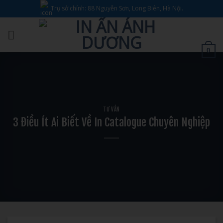
Bỏ
Trụ sở chính: 88 Nguyễn Sơn, Long Biên, Hà Nội.
qua
nội
dung
0
TƯ VẤN
3 Điều Ít Ai Biết Về In Catalogue Chuyên Nghiệp