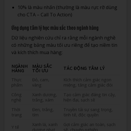
10% là màu nhấn (thường là màu rực rỡ dùng
cho CTA – Call To Action)
Ứng dụng tâm lý học màu sắc theo ngành hàng
Dữ liệu nghiên cứu chỉ ra rằng mỗi ngành nghề
có những bảng màu tối ưu riêng để tạo niềm tin
và kích thích mua hàng:
NGÀNH
MÀU SẮC
TÁC ĐỘNG TÂM LÝ
HÀNG
TỐI ƯU
Thực
Đỏ, cam,
Kích thích cảm giác ngon
phẩm
vàng
miệng, tăng cảm giác đói
Công
Xanh dương,
Tạo cảm giác đáng tin cậy,
nghệ
trắng, xám
hiện đại, sạch sẽ
Thời
Đen, trắng,
Truyền tải sự sang trọng,
trang
tím
tinh tế, độc quyền
Xanh lá, xanh
Gợi cảm giác an toàn, sạch
Y tế
dương nhạt
sẽ, chuyên nghiệp