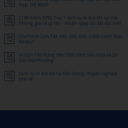
Th8
Đẹp, Dễ Nhớ?
Không
có
[Tiết Kiệm 30%] Top 1 dịch vụ in lịch tết tại Hải
05
bình
luận
Th8
Phòng giá rẻ uy tín – Nhận ngay ưu đãi đặc biệt
ở
In
Không
Lịch
có
Chi Phí In Lịch Tết 100, 200, 500, 1.000 Cuốn Bao
04
Tết
bình
Có
luận
Th8
Nhiêu?
Logo
ở
Doanh
[Tiết
Không
Nghiệp:
Kiệm
có
In Lịch Tết Hưng Yên: Tôn Vinh Văn Hóa và Di
04
Bố
30%]
bình
Cục
Top
luận
Th8
Sản Địa Phương
Nào
1
ở
Đẹp,
dịch
Chi
Không
Dễ
vụ
Phí
có
Dịch vụ in lịch tết tại Bắc Giang chuyên nghiệp
03
Nhớ?
in
In
bình
lịch
Lịch
luận
Th8
tinh tế
tết
Tết
ở
tại
100,
In
Không
Hải
200,
Lịch
có
Phòng
500,
Tết
bình
giá
1.000
Hưng
luận
rẻ
Cuốn
Yên:
ở
uy
Bao
Tôn
Dịch
tín
Nhiêu?
Vinh
vụ
–
Văn
in
Nhận
Hóa
lịch
ngay
và
tết
ưu
Di
tại
đãi
Sản
Bắc