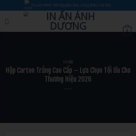
Bỏ
Trụ sở chính: 88 Nguyễn Sơn, Long Biên, Hà Nội.
qua
nội
dung
0
TƯ VẤN
Hộp Carton Trắng Cao Cấp – Lựa Chọn Tối Ưu Cho
Thương Hiệu 2026