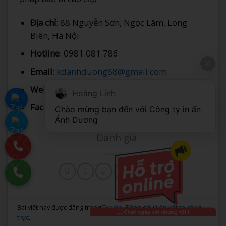
Địa chỉ
: 88 Nguyễn Sơn, Ngọc Lâm, Long
Biên, Hà Nội
Hotline
: 0981.081.786
Email
:
kdanhduong88@gmail.com
Website
:
https://indepanhduong.com/
Hoàng Linh
Facebook
: Công Ty In Ấn Ánh Dương
Chào mừng bạn đến với Công ty in ấn 
Ánh Dương
Đánh giá
Bài viết này được đăng trong
Tư vấn
. Đánh dấu
liên kết thường
trực
.