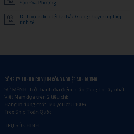
Cục
Top
luận
Th8
Sản Địa Phương
Nào
1
ở
Đẹp,
dịch
Chi
Không
Dễ
vụ
Phí
có
Dịch vụ in lịch tết tại Bắc Giang chuyên nghiệp
03
Nhớ?
in
In
bình
lịch
Lịch
luận
Th8
tinh tế
tết
Tết
ở
tại
100,
In
Không
Hải
200,
Lịch
có
Phòng
500,
Tết
bình
giá
1.000
Hưng
luận
rẻ
Cuốn
Yên:
ở
uy
Bao
Tôn
Dịch
tín
Nhiêu?
Vinh
vụ
–
Văn
in
Nhận
Hóa
lịch
ngay
và
tết
ưu
Di
tại
đãi
Sản
Bắc
đặc
Địa
Giang
CÔNG TY TNHH DỊCH VỤ IN CÔNG NGHIỆP ÁNH DƯƠNG
biệt
Phương
chuyên
nghiệp
tinh
SỨ MỆNH: Trở thành địa điểm in ấn đáng tin cậy nhất
tế
Việt Nam dựa trên 2 tiêu chí:
Hàng in đúng chất liệu yêu cầu 100%
Free Ship Toàn Quốc
TRỤ SỞ CHÍNH