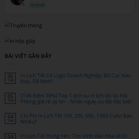
Kỹ thuật
BÀI VIẾT GẦN ĐÂY
In Lịch Tết Có Logo Doanh Nghiệp: Bố Cục Nào
05
Th8
Đẹp, Dễ Nhớ?
Không
có
[Tiết Kiệm 30%] Top 1 dịch vụ in lịch tết tại Hải
05
bình
luận
Th8
Phòng giá rẻ uy tín – Nhận ngay ưu đãi đặc biệt
ở
In
Không
Lịch
có
Chi Phí In Lịch Tết 100, 200, 500, 1.000 Cuốn Bao
04
Tết
bình
Có
luận
Th8
Nhiêu?
Logo
ở
Doanh
[Tiết
Không
Nghiệp:
Kiệm
có
In Lịch Tết Hưng Yên: Tôn Vinh Văn Hóa và Di
04
Bố
30%]
bình