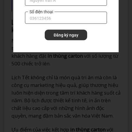
Minh Đức
Số điện thoại
Lịch Tết – Món quà tri ân khách hàng đặc biệt
khi đặt
in thùng carton
Đăng ký ngay
Năm 2026, In Ấn Ánh Dương triển khai chương
trình đặc biệt: Tặng bộ
lịch Tết độc quyền
cho
khách hàng đặt
in thùng carton
với số lượng từ
500 chiếc trở lên.
Lịch Tết không chỉ là món quà tri ân mà còn là
công cụ marketing hiệu quả, giúp thương hiệu
luôn hiện diện trong tâm trí khách hàng suốt cả
năm. Bộ lịch được thiết kế tinh tế, in ấn trên
chất liệu cao cấp với những hình ảnh độc
quyền, mang đậm bản sắc văn hóa Việt Nam.
Ưu điểm của việc kết hợp
in thùng carton
với