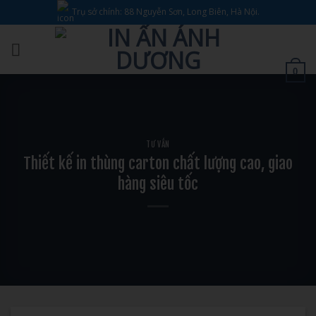
Bỏ
Trụ sở chính: 88 Nguyễn Sơn, Long Biên, Hà Nội.
qua
nội
dung
0
TƯ VẤN
Thiết kế in thùng carton chất lượng cao, giao
hàng siêu tốc