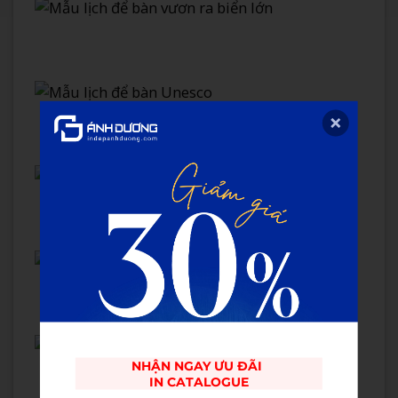
NHẬN NGAY ƯU ĐÃI 

IN CATALOGUE