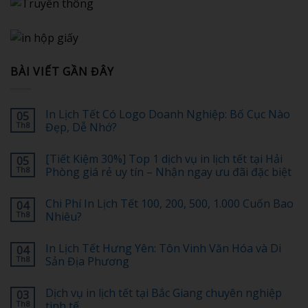
BÀI VIẾT GẦN ĐÂY
In Lịch Tết Có Logo Doanh Nghiệp: Bố Cục Nào
05
Th8
Đẹp, Dễ Nhớ?
Không
có
[Tiết Kiệm 30%] Top 1 dịch vụ in lịch tết tại Hải
05
bình
luận
Th8
Phòng giá rẻ uy tín – Nhận ngay ưu đãi đặc biệt
ở
In
Không
Lịch
có
Chi Phí In Lịch Tết 100, 200, 500, 1.000 Cuốn Bao
04
Tết
bình
Có
luận
Th8
Nhiêu?
Logo
ở
Doanh
[Tiết
Không
Nghiệp:
Kiệm
có
In Lịch Tết Hưng Yên: Tôn Vinh Văn Hóa và Di
04
Bố
30%]
bình
Cục
Top
luận
Th8
Sản Địa Phương
Nào
1
ở
Đẹp,
dịch
Chi
Không
Dễ
vụ
Phí
có
Dịch vụ in lịch tết tại Bắc Giang chuyên nghiệp
03
Nhớ?
in
In
bình
lịch
Lịch
luận
Th8
tinh tế