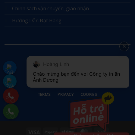
Chính sách vận chuyển, giao nhận
Hướng Dẫn Đặt Hàng
Hoàng Linh
©
Chào mừng bạn đến với Công ty in ấn 
2026 UX Themes
Ánh Dương
TERMS
PRIVACY
COOKIES
Visa
PayPal
Stripe
MasterCard
Cash