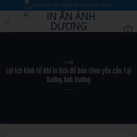
Bỏ
Trụ sở chính: 88 Nguyễn Sơn, Long Biên, Hà Nội.
qua
nội
dung
0
TƯ VẤN
Lợi ích kinh tế khi in lịch để bàn theo yêu cầu Tại
Xưởng Ánh Dương