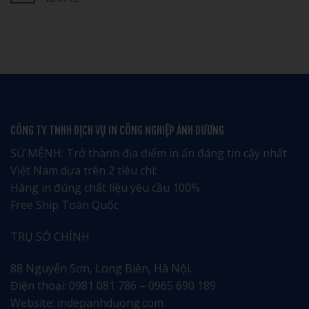
tết
Tết
ở
tại
100,
In
Không
Hải
200,
Lịch
có
Phòng
500,
Tết
bình
giá
1.000
Hưng
luận
rẻ
Cuốn
Yên:
ở
uy
Bao
Tôn
Dịch
tín
Nhiêu?
Vinh
vụ
–
Văn
in
Nhận
Hóa
lịch
ngay
và
tết
ưu
Di
tại
đãi
Sản
Bắc
đặc
Địa
Giang
CÔNG TY TNHH DỊCH VỤ IN CÔNG NGHIỆP ÁNH DƯƠNG
biệt
Phương
chuyên
nghiệp
tinh
SỨ MỆNH: Trở thành địa điểm in ấn đáng tin cậy nhất
tế
Việt Nam dựa trên 2 tiêu chí:
Hàng in đúng chất liệu yêu cầu 100%
Free Ship Toàn Quốc
TRỤ SỞ CHÍNH
88 Nguyễn Sơn, Long Biên, Hà Nội.
Điện thoại: 0981 081 786 – 0965 690 189
Website: indepanhduong.com