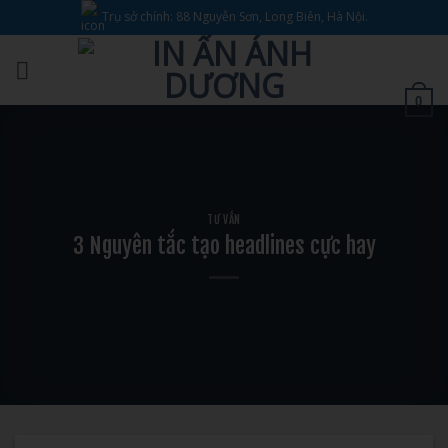
Bỏ
Trụ sở chính: 88 Nguyễn Sơn, Long Biên, Hà Nội.
qua
nội
dung
0
TƯ VẤN
3 Nguyên tắc tạo headlines cực hay