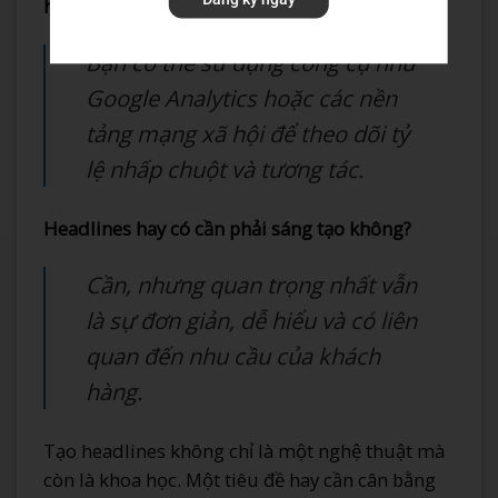
headlines?
Bạn có thể sử dụng công cụ như
Google Analytics hoặc các nền
tảng mạng xã hội để theo dõi tỷ
lệ nhấp chuột và tương tác.
Headlines hay có cần phải sáng tạo không?
Cần, nhưng quan trọng nhất vẫn
là sự đơn giản, dễ hiểu và có liên
quan đến nhu cầu của khách
hàng.
Tạo headlines không chỉ là một nghệ thuật mà
còn là khoa học. Một tiêu đề hay cần cân bằng