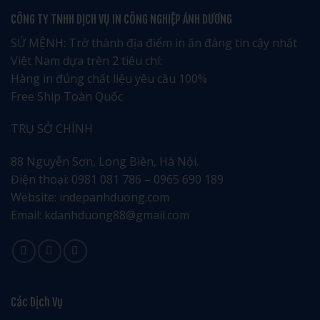
Phòng
500,
CÔNG TY TNHH DỊCH VỤ IN CÔNG NGHIỆP ÁNH DƯƠNG
giá
1.000
rẻ
Cuốn
uy
Bao
SỨ MỆNH: Trở thành địa điểm in ấn đáng tin cậy nhất
tín
Nhiêu?
–
Việt Nam dựa trên 2 tiêu chí:
Nhận
ngay
Hàng in đúng chất liệu yêu cầu 100%
ưu
đãi
Free Ship Toàn Quốc
đặc
biệt
TRỤ SỞ CHÍNH
88 Nguyễn Sơn, Long Biên, Hà Nội.
Điện thoại: 0981 081 786 – 0965 690 189
Website: indepanhduong.com
Email: kdanhduong88@gmail.com
Các Dịch Vụ