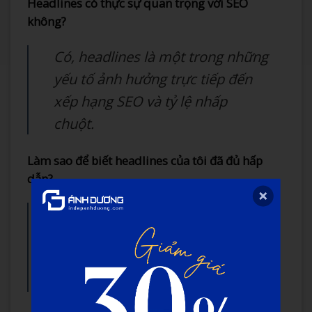
Headlines có thực sự quan trọng với SEO
không?
Có, headlines là một trong những
yếu tố ảnh hưởng trực tiếp đến
xếp hạng SEO và tỷ lệ nhấp
chuột.
Làm sao để biết headlines của tôi đã đủ hấp
dẫn?
Hãy thử đặt mình vào vị trí khách
hàng. Nếu bạn cảm thấy tò mò
hoặc muốn đọc thêm, đó là dấu
hiệu tốt.