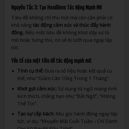
Nguyên Tắc 3: Tạo Headlines Tác Động Mạnh Mẽ
Tiêu đề không chỉ thu hút mà còn cần phải có
khả năng
tác động cảm xúc và thúc đẩy hành
động.
Nếu một tiêu đề không khơi dậy sự tò
mò hoặc hứng thú, nó sẽ bị lướt qua ngay lập
tức.
Yếu tố của một tiêu đề tác động mạnh mẽ:
Tính cụ thể:
Đưa ra số liệu hoặc kết quả cụ
thể, như “Giảm Cân 10kg Trong 1 Tháng”.
Khơi gợi cảm xúc:
Sử dụng từ ngữ mang tính
kích thích, chẳng hạn như “Bất Ngờ”, “Không
Thể Tin”.
Tạo sự cấp bách:
Kêu gọi hành động ngay lập
tức, ví dụ: “Khuyến Mãi Cuối Tuần – Chỉ Dành
Cho 50 Người Đầu Tiên!”.