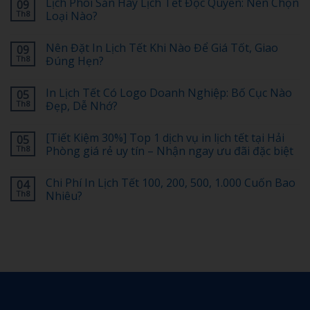
Lịch Phôi Sẵn Hay Lịch Tết Độc Quyền: Nên Chọn
09
Th8
Loại Nào?
Không
có
Nên Đặt In Lịch Tết Khi Nào Để Giá Tốt, Giao
09
bình
luận
Th8
Đúng Hẹn?
ở
Lịch
Không
Phôi
có
In Lịch Tết Có Logo Doanh Nghiệp: Bố Cục Nào
05
Sẵn
bình
Hay
luận
Th8
Đẹp, Dễ Nhớ?
Lịch
ở
Tết
Nên
Không
Độc
Đặt
có
[Tiết Kiệm 30%] Top 1 dịch vụ in lịch tết tại Hải
05
Quyền:
In
bình
Nên
Lịch
luận
Th8
Phòng giá rẻ uy tín – Nhận ngay ưu đãi đặc biệt
Chọn
Tết
ở
Loại
Khi
In
Không
Nào?
Nào
Lịch
có
Chi Phí In Lịch Tết 100, 200, 500, 1.000 Cuốn Bao
04
Để
Tết
bình
Giá
Có
luận
Th8
Nhiêu?
Tốt,
Logo
ở
Giao
Doanh
[Tiết
Không
Đúng
Nghiệp:
Kiệm
có
Hẹn?
Bố
30%]
bình
Cục
Top
luận
Nào
1
ở
Đẹp,
dịch
Chi
Dễ
vụ
Phí
Nhớ?
in
In
lịch
Lịch
tết
Tết
tại
100,
Hải
200,