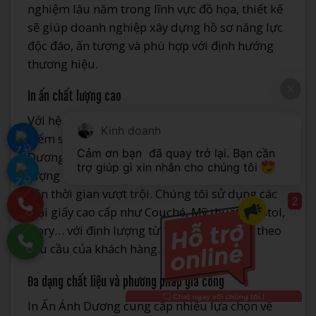
nghiệm lâu năm trong lĩnh vực đồ họa, thiết kế
sẽ giúp doanh nghiệp xây dựng hồ sơ năng lực
độc đáo, ấn tượng và phù hợp với định hướng
thương hiệu.
In ấn chất lượng cao
Với hệ thống máy móc hiện đại và quy trình
Kinh doanh
kiểm soát chất lượng nghiêm ngặt, In Ấn Ánh
Cảm ơn bạn 
 đã quay trở lại. Bạn cần 
Dương cam kết cung cấp sản phẩm in ấn chất
trợ giúp gì xin nhắn cho chúng tôi 
lượng cao, màu sắc trung thực, độ sắc nét và độ
bền thời gian vượt trội. Chúng tôi sử dụng các
2
loại giấy cao cấp như Couché, Mỹ thuật, Bristol,
Ivory… với định lượng từ 120-350gsm tùy theo
yêu cầu của khách hàng.
Đa dạng chất liệu và phương pháp gia công
In Ấn Ánh Dương cung cấp nhiều lựa chọn về