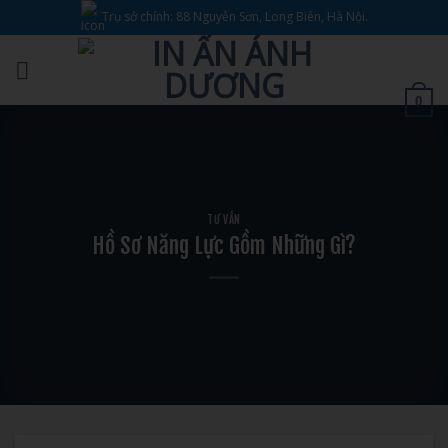
Bỏ
Trụ sở chính: 88 Nguyễn Sơn, Long Biên, Hà Nội.
qua
nội
dung
0
TƯ VẤN
Hồ Sơ Năng Lực Gồm Những Gì?