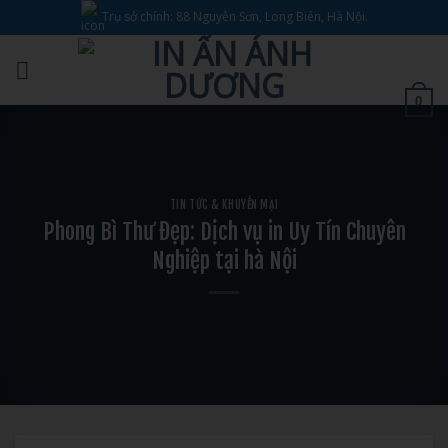
Bỏ
Trụ sở chính: 88 Nguyễn Sơn, Long Biên, Hà Nội.
qua
nội
dung
0
TIN TỨC & KHUYẾN MẠI
Phong Bì Thư Đẹp: Dịch vụ in Uy Tín Chuyên
Nghiệp tại hà Nội