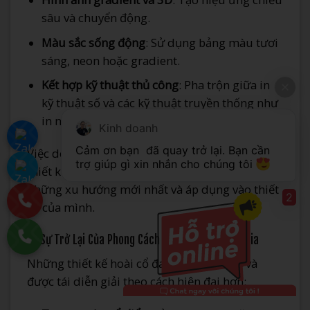
sâu và chuyển động.
Màu sắc sống động
: Sử dụng bảng màu tươi
sáng, neon hoặc gradient.
Kết hợp kỹ thuật thủ công
: Pha trộn giữa in
kỹ thuật số và các kỹ thuật truyền thống như
in nổi, dập nổi.
Kinh doanh
Cảm ơn bạn 
 đã quay trở lại. Bạn cần 
Việc download mẫu phong bì thư từ các nguồn
trợ giúp gì xin nhắn cho chúng tôi 
thiết kế chuyên nghiệp có thể giúp bạn cập nhật
những xu hướng mới nhất và áp dụng vào thiết
2
kế của mình.
4. Sự Trở Lại Của Phong Cách Vintage Và Nostalgia
Những thiết kế hoài cổ đang quay trở lại và
được tái diễn giải theo cách hiện đại hơn: