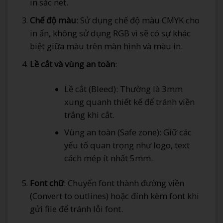
in sắc nét.
Chế độ màu
: Sử dụng chế độ màu CMYK cho
in ấn, không sử dụng RGB vì sẽ có sự khác
biệt giữa màu trên màn hình và màu in.
Lề cắt và vùng an toàn
:
Lề cắt (Bleed): Thường là 3mm
xung quanh thiết kế để tránh viền
trắng khi cắt.
Vùng an toàn (Safe zone): Giữ các
yếu tố quan trọng như logo, text
cách mép ít nhất 5mm.
Font chữ
: Chuyển font thành đường viền
(Convert to outlines) hoặc đính kèm font khi
gửi file để tránh lỗi font.